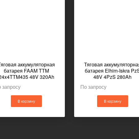
Тяговая аккумуляторная
Тяговая аккумуляторна
батарея FAAM TTM
батарея Elhim-Iskra Pz
24x4TTM435 48V 320Ah
48V 4PzS 280Ah
1027x436x462мм
1030x439x462мм 494к
 запросу
По запросу
В корзину
В корзину