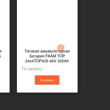
я
Тяговая аккумуляторная
Тяговая 
S
батарея FAAM TOP
батарея E
24x4TOP435 48V 320Ah
48V 4
г
1027x436x462мм
1030x43
По запросу
По запрос
В корзину
В