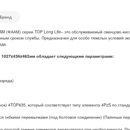
Бренд
AM (ФААМ) серии TOP Long Life– это обслуживаемый свинцово-кис
ным сроком службы. Предназначен для особо тяжелых условий экс
яда.
h 1027x436x462мм обладает следующими параметрами:
азряда)
нок) 4TOP435, который соответствует типу элемента 4PzS по станд
я гибкими перемычками (под болтовое соединение) (Паянные пер
о простой замене элементов аккумулятора при необходимости. Пр