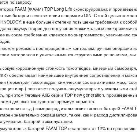
ется по запросу
яторов FAAM (ФААМ) TOP Long Life сконструирована и произведен
артные батареи в соответствии с нормами DIN. С этой целью комп
NOLOGY, в еще большей степени повышены требования к особой 
одства аккумуляторов для получения максимальных электрохимиче
лее высокие требования клиентов по энергоемкости, увеличению тр
одов.
тическом режиме с пооперационным контролем, ручные операции ис
еством материалов и уникальными конструктивными решениями, мы
ысокую коррозионную стойкость токоотводов, мизерный саморазряд
c) обеспечивает наименьшее внутреннее сопротивление и макси
ний (геометрия токоотводов, химический состав активных масс, с
парация и др.) позволяет получать аккумуляторы с уникальными с
0%, при этом тяговые АКБ серии ТОР new generation, произведен
аемо для всех конкурентов премиум сегмента.
электролит и т.д.) саморазряд итальянских тяговых батарей FAAM 
тареи значительно сокращается, также, как и расход дистиллиров
служивания батарей в эксплуатации.
кумуляторных батарей FAAM TOP составляет от 12% по сравнению 