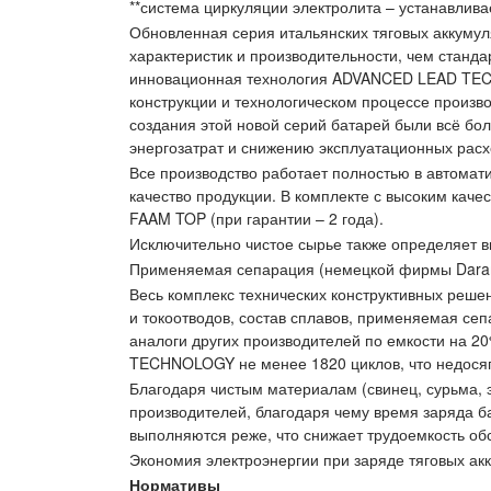
**система циркуляции электролита – устанавлива
Обновленная серия итальянских тяговых аккумул
характеристик и производительности, чем станд
инновационная технология ADVANCED LEAD TECH
конструкции и технологическом процессе произв
создания этой новой серий батарей были всё бо
энергозатрат и снижению эксплуатационных расх
Все производство работает полностью в автома
качество продукции. В комплекте с высоким кач
FAAM TOP (при гарантии – 2 года).
Исключительно чистое сырье также определяет в
Применяемая сепарация (немецкой фирмы Darami
Весь комплекс технических конструктивных реше
и токоотводов, состав сплавов, применяемая се
аналоги других производителей по емкости на 2
TECHNOLOGY не менее 1820 циклов, что недосяг
Благодаря чистым материалам (свинец, сурьма, 
производителей, благодаря чему время заряда ба
выполняются реже, что снижает трудоемкость об
Экономия электроэнергии при заряде тяговых ак
Нормативы