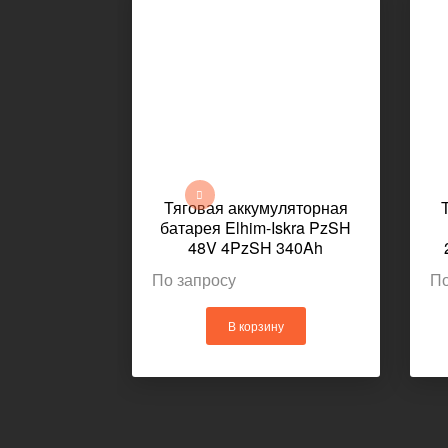
Тяговая аккумуляторная
батарея Elhim-Iskra PzSH
48V 4PzSH 340Ah
1030x439x462мм 523кг
По запросу
По
В корзину