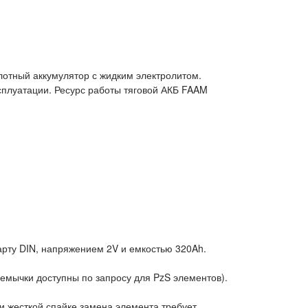
лотный аккумулятор с жидким электролитом.
плуатации. Ресурс работы тяговой АКБ FAAM
арту DIN, напряжением 2V и емкостью 320Ah.
емычки доступны по запросу для PzS элементов).
и жесткой спайке замена элемента требует