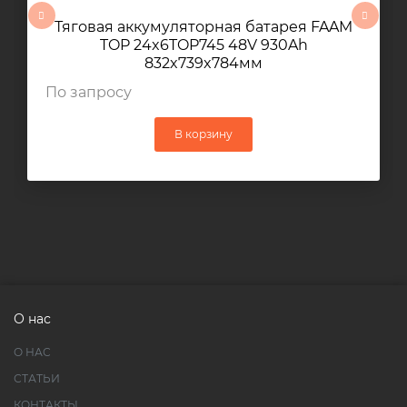
Тяговая аккумуляторная батарея FAAM
TOP 24x6TOP745 48V 930Ah
832x739x784мм
По запросу
В корзину
О нас
О НАС
СТАТЬИ
КОНТАКТЫ