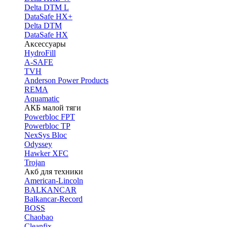
Delta DTM L
DataSafe HX+
Delta DTM
DataSafe HX
Аксессуары
HydroFill
A-SAFE
TVH
Anderson Power Products
REMA
Aquamatic
АКБ малой тяги
Powerbloc FPT
Powerbloc TP
NexSys Bloc
Odyssey
Hawker XFC
Trojan
Акб для техники
American-Lincoln
BALKANCAR
Balkancar-Record
BOSS
Chaobao
Cleanfix