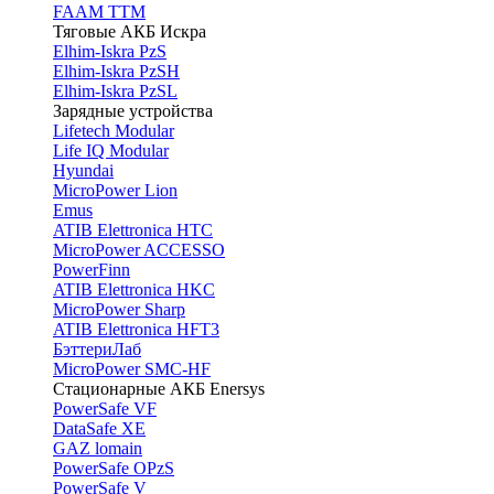
FAAM TTM
Тяговые АКБ Искра
Elhim-Iskra PzS
Elhim-Iskra PzSH
Elhim-Iskra PzSL
Зарядные устройства
Lifetech Modular
Life IQ Modular
Hyundai
MicroPower Lion
Emus
ATIB Elettronica HTC
MicroPower ACCESSO
PowerFinn
ATIB Elettronica HKC
MicroPower Sharp
ATIB Elettronica HFT3
БэттериЛаб
MicroPower SMC-HF
Стационарные АКБ Enersys
PowerSafe VF
DataSafe XE
GAZ lomain
PowerSafe OPzS
PowerSafe V