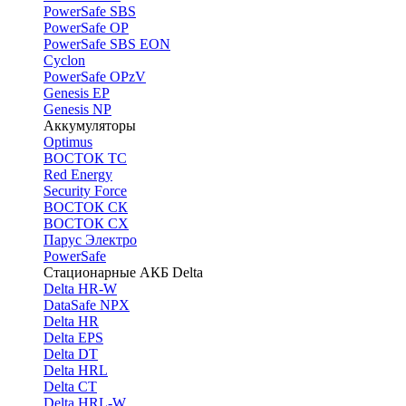
PоwerSafe SBS
PowerSafe OP
PоwerSafe SBS EON
Cyclon
PowerSafe OPzV
Genesis EP
Genesis NP
Аккумуляторы
Optimus
ВОСТОК ТС
Red Energy
Security Force
ВОСТОК СК
ВОСТОК СХ
Парус Электро
PowerSafe
Стационарные АКБ Delta
Delta HR-W
DataSafe NPX
Delta HR
Delta EPS
Delta DT
Delta HRL
Delta CT
Delta HRL-W