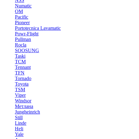
NSS
Numatic
OM
Pacific
Pioneer
Portotecnica Lavamatic
Powr-Flight
Pullman
Rocla
SOOSUNG
Taski
TCM
Tennant
TFN
Tornado
Toyota
TSM
Viper
Windsor
Метлана
Jungheinrich
Still
Linde
Heli
Yale