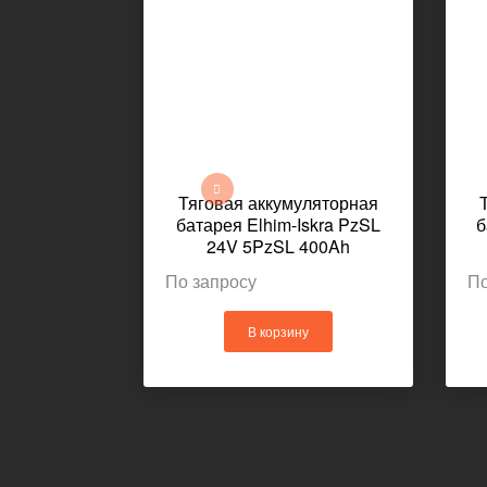
Тяговая аккумуляторная
батарея Elhim-Iskra PzSL
б
24V 5PzSL 400Ah
630x424x462мм 319кг
По запросу
По
В корзину