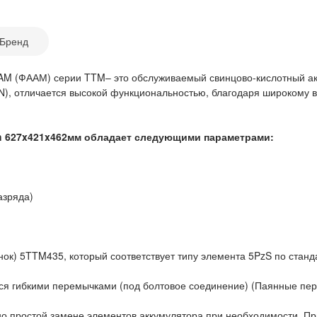
Бренд
AAM (ФААМ) серии TTM– это обслуживаемый свинцово-кислотный ак
DIN), отличается высокой функциональностью, благодаря широкому
h 627x421x462мм обладает следующими параметрами:
азряда)
нок) 5TTM435, который соответствует типу элемента 5PzS по стан
я гибкими перемычками (под болтовое соединение) (Паянные пер
о простой замене элементов аккумулятора при необходимости. Пр