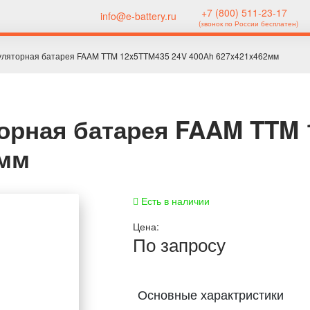
+7 (800) 511-23-17
info@e-battery.ru
(звонок по России бесплатен)
муляторная батарея FAAM TTM 12x5TTM435 24V 400Ah 627x421x462мм
орная батарея FAAM TTM 
2мм
Есть в наличии
Цена:
По запросу
Основные характристики