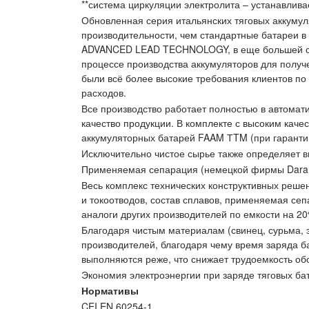
**система циркуляции электролита – устанавлива
Обновленная серия итальянских тяговых аккумул
производительности, чем стандартные батареи в
ADVANCED LEAD TECHNOLOGY, в еще большей степ
процессе производства аккумуляторов для получ
были всё более высокие требования клиентов по
расходов.
Все производство работает полностью в автома
качество продукции. В комплекте с высоким кач
аккумуляторных батарей FAAM ТTM (при гарантии
Исключительно чистое сырье также определяет в
Применяемая сепарация (немецкой фирмы Darami
Весь комплекс технических конструктивных реше
и токоотводов, состав сплавов, применяемая се
аналоги других производителей по емкости на 20
Благодаря чистым материалам (свинец, сурьма, 
производителей, благодаря чему время заряда ба
выполняются реже, что снижает трудоемкость об
Экономия электроэнергии при заряде тяговых ба
Нормативы
CEI EN 60254-1