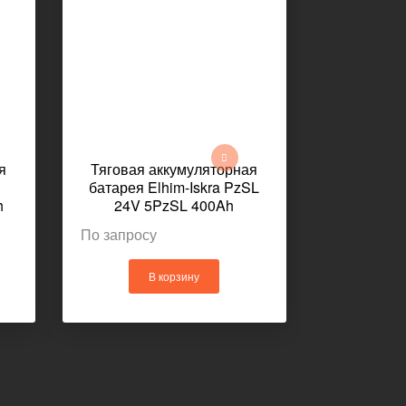
я
Тяговая аккумуляторная
Тяговая 
батарея Elhim-Iskra PzSL
батар
h
24V 5PzSL 400Ah
12x5TOP
624x428x462мм 319кг
621x
По запросу
По запрос
В корзину
В