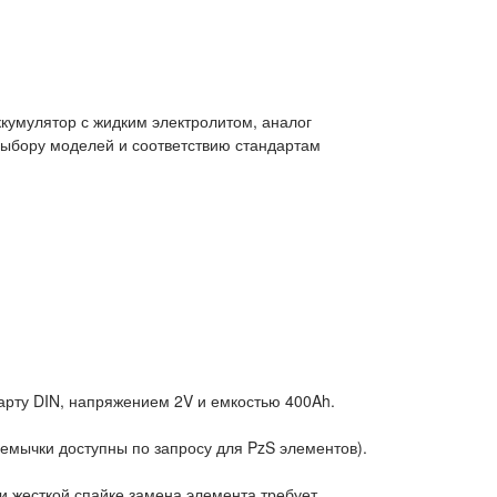
кумулятор с жидким электролитом, аналог
 выбору моделей и соответствию стандартам
дарту DIN, напряжением 2V и емкостью 400Ah.
емычки доступны по запросу для PzS элементов).
и жесткой спайке замена элемента требует