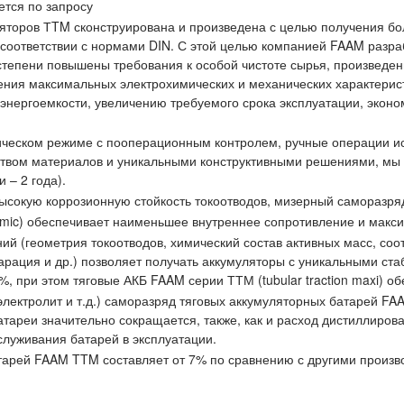
ется по запросу
яторов ТTM сконструирована и произведена с целью получения бол
 соответствии с нормами DIN. С этой целью компанией FAAM разр
ени повышены требования к особой чистоте сырья, произведены
ения максимальных электрохимических и механических характерис
 энергоемкости, увеличению требуемого срока эксплуатации, экон
тическом режиме с пооперационным контролем, ручные операции ис
еством материалов и уникальными конструктивными решениями, мы
 – 2 года).
ысокую коррозионную стойкость токоотводов, мизерный саморазряд
c) обеспечивает наименьшее внутреннее сопротивление и макси
ний (геометрия токоотводов, химический состав активных масс, с
парация и др.) позволяет получать аккумуляторы с уникальными с
%, при этом тяговые АКБ FAAM серии ТТМ (tubular traction maxi) о
электролит и т.д.) саморазряд тяговых аккумуляторных батарей F
тареи значительно сокращается, также, как и расход дистиллиров
служивания батарей в эксплуатации.
тарей FAAM TTM составляет от 7% по сравнению с другими произв