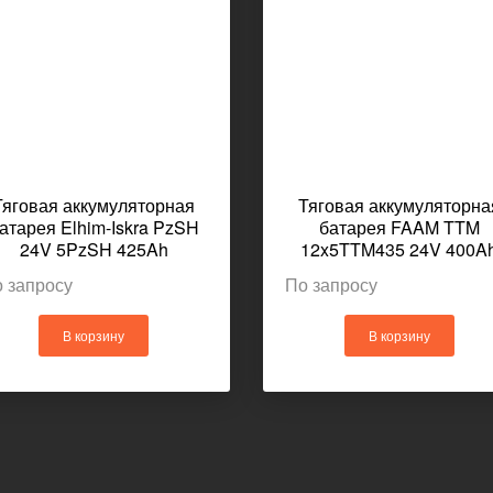
Тяговая аккумуляторная
Тяговая аккумуляторна
атарея Elhim-Iskra PzSH
батарея FAAM TTM
24V 5PzSH 425Ah
12x5TTM435 24V 400A
630x424x462мм 328кг
621x425x462мм
 запросу
По запросу
В корзину
В корзину