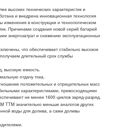
ее высоких технических характеристик и
аботана и внедрена инновационная технология
 изменения в конструкции и технологическом
тик. Причинами создания новой серий батарей
омии энергозатрат и снижению эксплуатационных
ключены, что обеспечивает стабильно высокое
 получаем длительный срок службы
, высокую емкость.
мальную отдачу тока.
оотношение положительных и отрицательных масс
табильными характеристиками, превосходящими
беспечивают не менее 1600 циклов заряд-разряд.
AAM TTM значительно меньше аналогов других
анной воды для долива, а сами доливы
одителями.