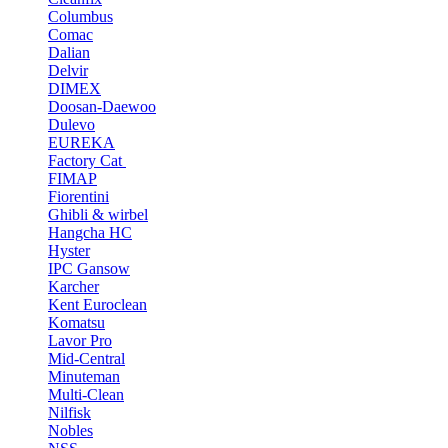
Columbus
Comac
Dalian
Delvir
DIMEX
Doosan-Daewoo
Dulevo
EUREKA
Factory Cat
FIMAP
Fiorentini
Ghibli & wirbel
Hangcha HC
Hyster
IPC Gansow
Karcher
Kent Euroclean
Komatsu
Lavor Pro
Mid-Central
Minuteman
Multi-Clean
Nilfisk
Nobles