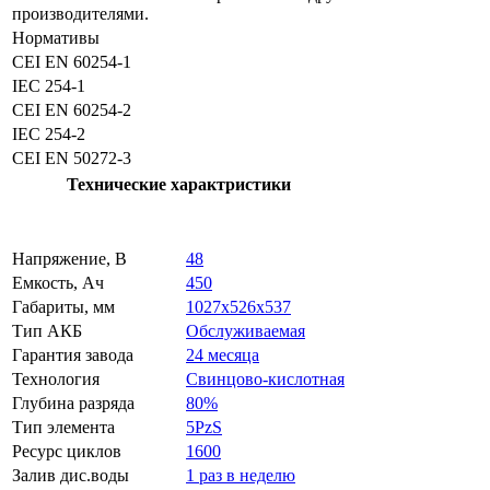
производителями.
Нормативы
CEI EN 60254-1
IEC 254-1
CEI EN 60254-2
IEC 254-2
CEI EN 50272-3
Технические характристики
Напряжение, В
48
Емкость, Ач
450
Габариты, мм
1027x526x537
Тип АКБ
Обслуживаемая
Гарантия завода
24 месяца
Технология
Свинцово-кислотная
Глубина разряда
80%
Тип элемента
5PzS
Ресурс циклов
1600
Залив дис.воды
1 раз в неделю