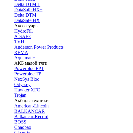
Delta DTM L
DataSafe HX+
Delta DTM
DataSafe HX
Аксессуары
HydroFill
A-SAFE
TVH
Anderson Power Products
REMA
Aquamatic
АКБ малой тяги
Powerbloc FPT
Powerbloc TP
NexSys Bloc
Odyssey
Hawker XFC
Trojan
Акб для техники
American-Lincoln
BALKANCAR
Balkancar-Record
BOSS
Chaobao
Cleanfix