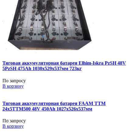
Тяговая аккумуляторная батарея Elhim-Iskra PzSH 48V
5PzSH 475Ah 1030x529x537мм 723кг
По запросу
В корзину
Тяговая аккумуляторная батарея FAAM TTM
24x5TTM500 48V 450Ah 1027x526x537мм
По запросу
В корзину