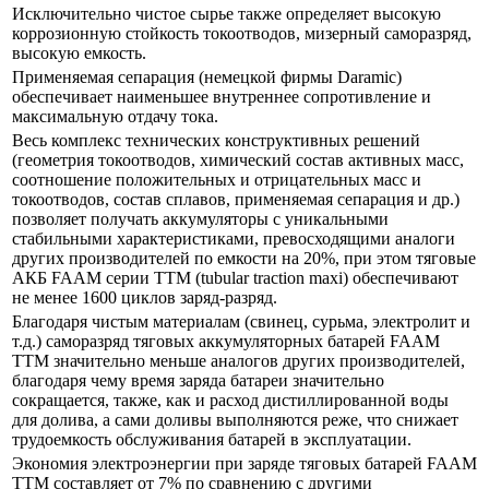
Исключительно чистое сырье также определяет высокую
коррозионную стойкость токоотводов, мизерный саморазряд,
высокую емкость.
Применяемая сепарация (немецкой фирмы Daramic)
обеспечивает наименьшее внутреннее сопротивление и
максимальную отдачу тока.
Весь комплекс технических конструктивных решений
(геометрия токоотводов, химический состав активных масс,
соотношение положительных и отрицательных масс и
токоотводов, состав сплавов, применяемая сепарация и др.)
позволяет получать аккумуляторы с уникальными
стабильными характеристиками, превосходящими аналоги
других производителей по емкости на 20%, при этом тяговые
АКБ FAAM серии ТТМ (tubular traction maxi) обеспечивают
не менее 1600 циклов заряд-разряд.
Благодаря чистым материалам (свинец, сурьма, электролит и
т.д.) саморазряд тяговых аккумуляторных батарей FAAM
TTM значительно меньше аналогов других производителей,
благодаря чему время заряда батареи значительно
сокращается, также, как и расход дистиллированной воды
для долива, а сами доливы выполняются реже, что снижает
трудоемкость обслуживания батарей в эксплуатации.
Экономия электроэнергии при заряде тяговых батарей FAAM
TTM составляет от 7% по сравнению с другими