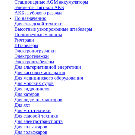
Стационарные AGM аккумуляторы
Элементы тяговой АКБ
АКБ глубокого разряда
По назначению
Для складской техники
Высотные узкопроходные штабелеры
Поломоечные машины
Ричтраки
Штабелеры
Электропогрузчики
Электротележки
Электроштабелёры
Для альтернативной энергетики
Для кассовых аппаратов
Для медицинского оборудования
Для морских судов
Для гидроциклов
Для катеров
Для лодочных моторов
Для яхт
Для мототехники
Для садовой техники
Для электротранспорта
Для гольфкаров
Для гольфкаров