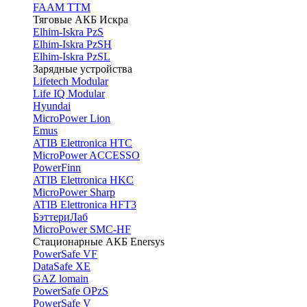
FAAM TTM
Тяговые АКБ Искра
Elhim-Iskra PzS
Elhim-Iskra PzSH
Elhim-Iskra PzSL
Зарядные устройства
Lifetech Modular
Life IQ Modular
Hyundai
MicroPower Lion
Emus
ATIB Elettronica HTC
MicroPower ACCESSO
PowerFinn
ATIB Elettronica HKC
MicroPower Sharp
ATIB Elettronica HFT3
БэттериЛаб
MicroPower SMC-HF
Стационарные АКБ Enersys
PowerSafe VF
DataSafe XE
GAZ lomain
PowerSafe OPzS
PowerSafe V