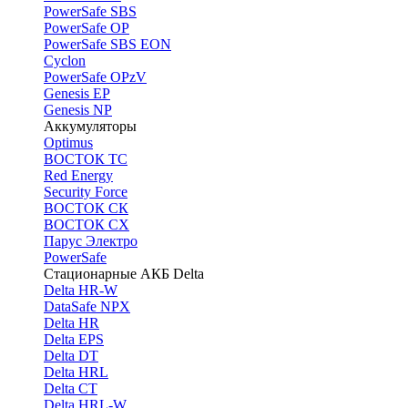
PоwerSafe SBS
PowerSafe OP
PоwerSafe SBS EON
Cyclon
PowerSafe OPzV
Genesis EP
Genesis NP
Аккумуляторы
Optimus
ВОСТОК ТС
Red Energy
Security Force
ВОСТОК СК
ВОСТОК СХ
Парус Электро
PowerSafe
Стационарные АКБ Delta
Delta HR-W
DataSafe NPX
Delta HR
Delta EPS
Delta DT
Delta HRL
Delta CT
Delta HRL-W