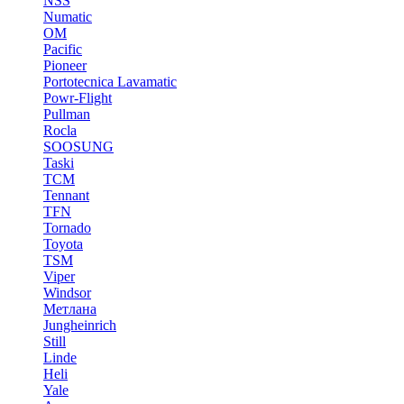
NSS
Numatic
OM
Pacific
Pioneer
Portotecnica Lavamatic
Powr-Flight
Pullman
Rocla
SOOSUNG
Taski
TCM
Tennant
TFN
Tornado
Toyota
TSM
Viper
Windsor
Метлана
Jungheinrich
Still
Linde
Heli
Yale