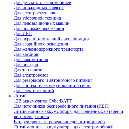
Для детских электромобилей
Для инвалидных колясок
Для электроскутеров
Для уборочной техники
Для ледозаливочных машин
Для поломоечных машин
Для ИБП
Для охранно-пожарной сигнализации
Для аварийного освещения
Для железнодорожного транспорта
Для вагонов
Для локомотивов
Для поездов
Для тепловозов
Для электровозов
Для резервного и автономного питания
Для систем телекоммуникации и связи
Для электростанций
Литий
12В аккумулятор CyberBATT
Для источников бесперебойного питания (ИБП)
Литий-ионные аккумуляторы для солнечных батарей и
ветрогенераторов
Батареи для электровелосипедов и трициклов
Литий-ионные аккумуляторы для электромобилей