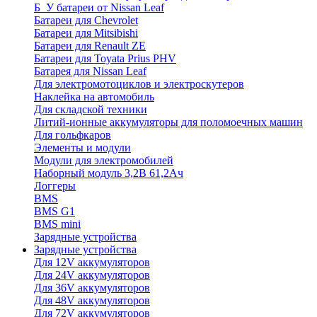
Б_У батареи от Nissan Leaf
Батареи для Chevrolet
Батареи для Mitsibishi
Батареи для Renault ZE
Батареи для Toyata Prius PHV
Батарея для Nissan Leaf
Для электромотоциклов и электроскутеров
Наклейка на автомобиль
Для складской техники
Литий-ионные аккумуляторы для поломоечных машин
Для гольфкаров
Элементы и модули
Модули для электромобилей
Наборный модуль 3,2В 61,2Ач
Логгеры
BMS
BMS G1
BMS mini
Зарядные устройства
Зарядные устройства
Для 12V аккумуляторов
Для 24V аккумуляторов
Для 36V аккумуляторов
Для 48V аккумуляторов
Для 72V аккумуляторов