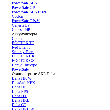
PоwerSafe SBS
PowerSafe OP
PоwerSafe SBS EON
Cyclon
PowerSafe OPzV
Genesis EP
Genesis NP
Аккумуляторы
Optimus
ВОСТОК ТС
Red Energy
Security Force
ВОСТОК СК
ВОСТОК СХ
Парус Электро
PowerSafe
Стационарные АКБ Delta
Delta HR-W
DataSafe NPX
Delta HR
Delta EPS
Delta DT
Delta HRL
Delta CT
Delta HRL-W