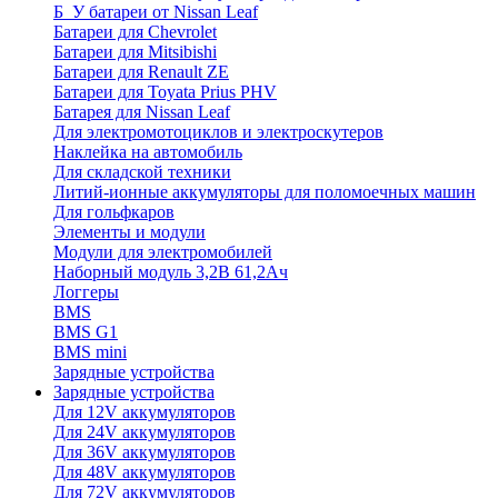
Б_У батареи от Nissan Leaf
Батареи для Chevrolet
Батареи для Mitsibishi
Батареи для Renault ZE
Батареи для Toyata Prius PHV
Батарея для Nissan Leaf
Для электромотоциклов и электроскутеров
Наклейка на автомобиль
Для складской техники
Литий-ионные аккумуляторы для поломоечных машин
Для гольфкаров
Элементы и модули
Модули для электромобилей
Наборный модуль 3,2В 61,2Ач
Логгеры
BMS
BMS G1
BMS mini
Зарядные устройства
Зарядные устройства
Для 12V аккумуляторов
Для 24V аккумуляторов
Для 36V аккумуляторов
Для 48V аккумуляторов
Для 72V аккумуляторов