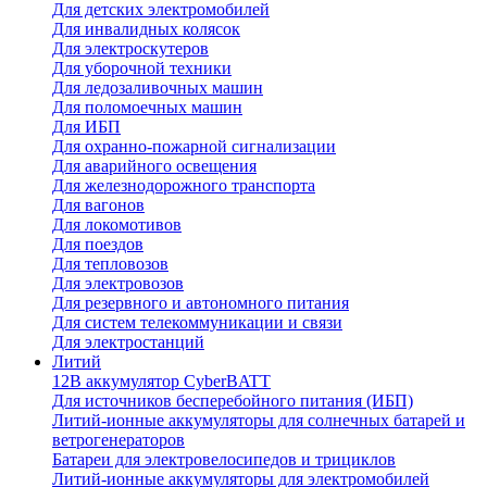
Для детских электромобилей
Для инвалидных колясок
Для электроскутеров
Для уборочной техники
Для ледозаливочных машин
Для поломоечных машин
Для ИБП
Для охранно-пожарной сигнализации
Для аварийного освещения
Для железнодорожного транспорта
Для вагонов
Для локомотивов
Для поездов
Для тепловозов
Для электровозов
Для резервного и автономного питания
Для систем телекоммуникации и связи
Для электростанций
Литий
12В аккумулятор CyberBATT
Для источников бесперебойного питания (ИБП)
Литий-ионные аккумуляторы для солнечных батарей и
ветрогенераторов
Батареи для электровелосипедов и трициклов
Литий-ионные аккумуляторы для электромобилей