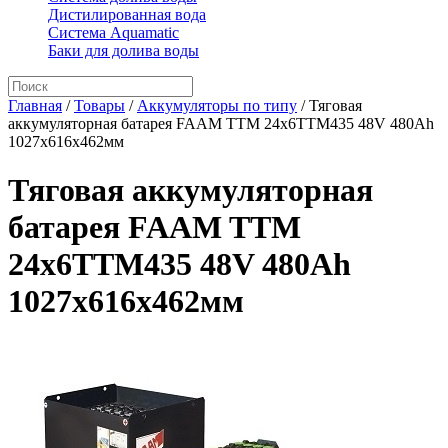
Дистилированная вода
Система Aquamatic
Баки для долива воды
Главная
/
Товары
/
Аккумуляторы по типу
/
Тяговая
аккумуляторная батарея FAAM TTM 24x6TTM435 48V 480Ah
1027x616x462мм
Тяговая аккумуляторная
батарея FAAM TTM
24x6TTM435 48V 480Ah
1027x616x462мм