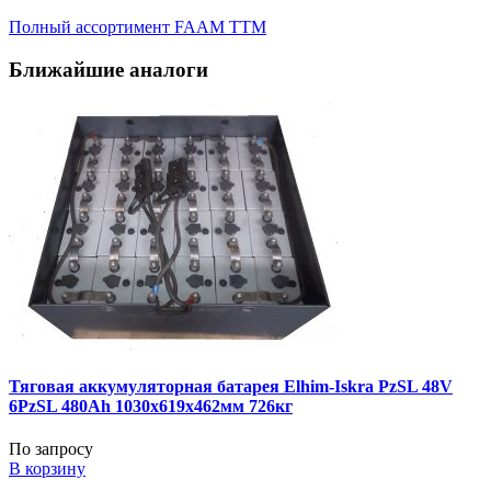
Полный ассортимент FAAM TTM
Ближайшие аналоги
Тяговая аккумуляторная батарея Elhim-Iskra PzSL 48V
6PzSL 480Ah 1030x619x462мм 726кг
По запросу
В корзину