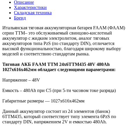
Описание
Характеристики
Складская техника
Бренд
Итальянская тяговая аккумуляторная батарея FAAM (ФААМ)
серии TTM– это обслуживаемый свинцово-кислотный
аккумулятор с жидким электролитом, аналог тяговых
аккумуляторов типа PzS (по стандарту DIN), отличается
высокой функциональностью, благодаря широкому выбору
моделей и соответствию стандартам рынка.
Тяговая АКБ FAAM TTM 24x6TTM435 48V 480Ah
1027x616x462мм обладает следующими параметрами:
Напряжение – 48V
Емкость – 480Ah при С5 (при 5-ти часовом токе разряда)
Габаритные размеры — 1027x616x462мм
Данный аккумулятор состоит из 24 элементов (банок)
6TTM435, который соответствует типу элемента 6PzS по
стандарту DIN, напряжением 2V и емкостью 480Ah.