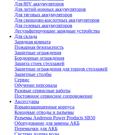
Для 80V аккумуляторов
Для литий-ионных аккумуляторов
Для тяговых аккумуляторов
Для свинцово-кислотных аккумуляторов
Для гелевых аккумуляторов
Десульфатирующие зарядные устройства
Для склада
Зарядная комната
Пожарная безопасность
Защитные ограждения
Бордюрные ограждения
Защита стоек стеллажей
Защитные ограждения для торцов стеллажей
Защитные столбы
Сервис
Обучение персонала
Разовые сервисные работы
Постоянное сервисное сопровожение
Аксессуары
Взрывозащищенные корпуса
Концевые отводы и разъемы
Разъемы Anderson Power Products SB50
Оборудование для замены АКБ
Перемычки для АКБ
Система долива воды