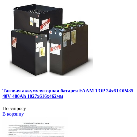
Тяговая аккумуляторная батарея FAAM TOP 24x6TOP435
48V 480Ah 1027x616x462мм
По запросу
В корзину