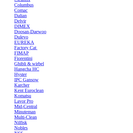
Columbus
Comac
Dalian
Delvir
DIMEX
Doosan-Daewoo
Dulevo
EUREKA
Factory Cat
FIMAP
Fiorentini
Ghibli & wirbel
Hangcha HC
Hyster
IPC Gansow
Karcher
Kent Euroclean
Komatsu
Lavor Pro
Mid-Central
Minuteman
Multi-Clean
Nilfisk
Nobles