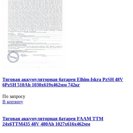
Тяговая аккумуляторная батарея Elhim-Iskra PzSH 48V
6PzSH 510Ah 1030x619x462мм 742кг
По запросу
В корзину
Тяговая аккумуляторная батарея FAAM TTM
24x6TTM435 48V 480Ah 1027x616x462мм