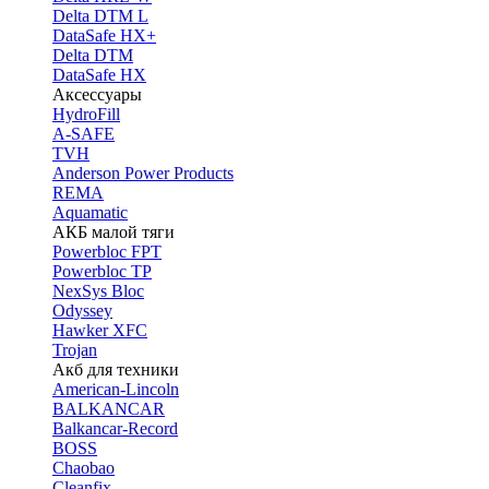
Delta DTM L
DataSafe HX+
Delta DTM
DataSafe HX
Аксессуары
HydroFill
A-SAFE
TVH
Anderson Power Products
REMA
Aquamatic
АКБ малой тяги
Powerbloc FPT
Powerbloc TP
NexSys Bloc
Odyssey
Hawker XFC
Trojan
Акб для техники
American-Lincoln
BALKANCAR
Balkancar-Record
BOSS
Chaobao
Cleanfix