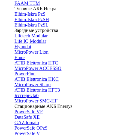
FAAM TTM
Тяговые АКБ Искра
Elhim-Iskra PzS
Elhim-Iskra PzSH
Elhim-Iskra PzSL
Зарядные устройства
Lifetech Modular
Life IQ Modular
Hyundai
MicroPower Lion
Emus
ATIB Elettronica HTC
MicroPower ACCESSO
PowerFinn
ATIB Elettronica HKC
MicroPower Sharp
ATIB Elettronica HFT3
БэттериЛаб
MicroPower SMC-HF
Стационарные АКБ Enersys
PowerSafe VF
DataSafe XE
GAZ lomain
PowerSafe OPzS
PowerSafe V