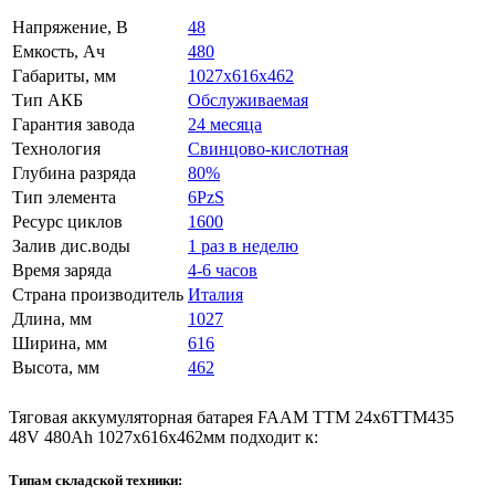
Напряжение, В
48
Емкость, Ач
480
Габариты, мм
1027x616x462
Тип АКБ
Обслуживаемая
Гарантия завода
24 месяца
Технология
Свинцово-кислотная
Глубина разряда
80%
Тип элемента
6PzS
Ресурс циклов
1600
Залив дис.воды
1 раз в неделю
Время заряда
4-6 часов
Страна производитель
Италия
Длина, мм
1027
Ширина, мм
616
Высота, мм
462
Тяговая аккумуляторная батарея FAAM TTM 24x6TTM435
48V 480Ah 1027x616x462мм подходит к:
Типам складской техники: