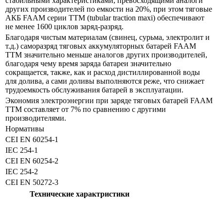
стабильными характеристиками, превосходящими аналоги
других производителей по емкости на 20%, при этом тяговые
АКБ FAAM серии ТТМ (tubular traction maxi) обеспечивают
не менее 1600 циклов заряд-разряд.
Благодаря чистым материалам (свинец, сурьма, электролит и
т.д.) саморазряд тяговых аккумуляторных батарей FAAM
TTM значительно меньше аналогов других производителей,
благодаря чему время заряда батареи значительно
сокращается, также, как и расход дистиллированной воды
для долива, а сами доливы выполняются реже, что снижает
трудоемкость обслуживания батарей в эксплуатации.
Экономия электроэнергии при заряде тяговых батарей FAAM
TTM составляет от 7% по сравнению с другими
производителями.
Нормативы
CEI EN 60254-1
IEC 254-1
CEI EN 60254-2
IEC 254-2
CEI EN 50272-3
Технические характристики