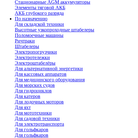
Стационарные AGM аккумуляторы
Элементы тяговой АКБ
АКБ глубокого разряда
По назначению
Для складской техники
Высотные узкопроходные штабелеры
Поломоечные машины
Ричтраки
Штабелеры
Электропогрузчики
Электротележки
Электроштабелёры
Для альтернативной энергетики
Для кассовых аппаратов
Для медицинского оборудования
Для морских судов
Для гидроциклов
Для катеров
Для лодочных моторов
Для яхт
Для мототехники
Для садовой техники
Для электротранспорта
Для гольфкаров
Для гольфкаров