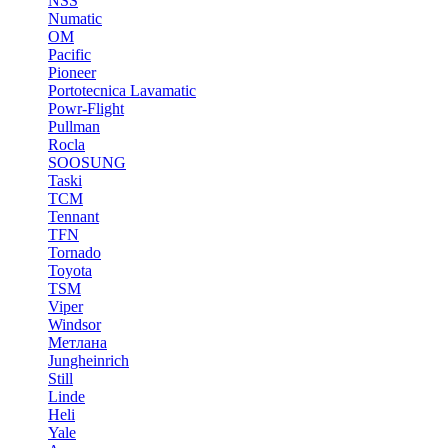
NSS
Numatic
OM
Pacific
Pioneer
Portotecnica Lavamatic
Powr-Flight
Pullman
Rocla
SOOSUNG
Taski
TCM
Tennant
TFN
Tornado
Toyota
TSM
Viper
Windsor
Метлана
Jungheinrich
Still
Linde
Heli
Yale