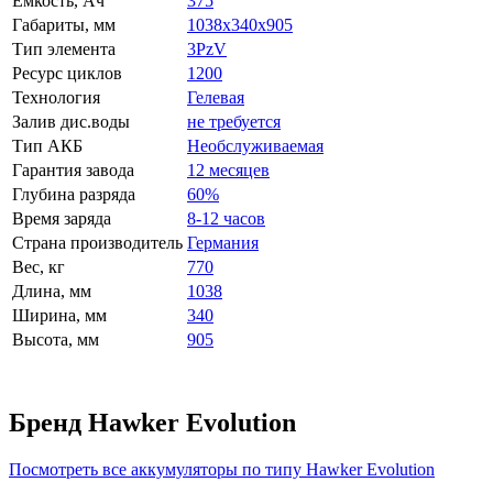
Емкость, Ач
375
Габариты, мм
1038x340x905
Тип элемента
3PzV
Ресурс циклов
1200
Технология
Гелевая
Залив дис.воды
не требуется
Тип АКБ
Необслуживаемая
Гарантия завода
12 месяцев
Глубина разряда
60%
Время заряда
8-12 часов
Страна производитель
Германия
Вес, кг
770
Длина, мм
1038
Ширина, мм
340
Высота, мм
905
Бренд Hawker Evolution
Посмотреть все аккумуляторы по типу Hawker Evolution