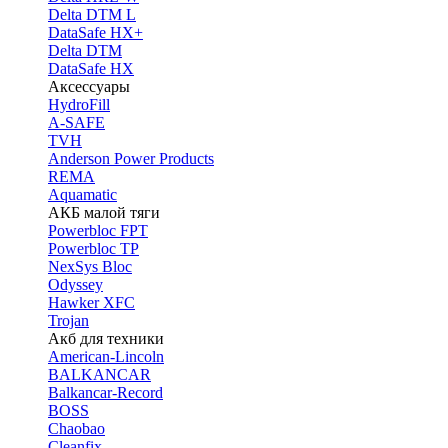
Delta DTM L
DataSafe HX+
Delta DTM
DataSafe HX
Аксессуары
HydroFill
A-SAFE
TVH
Anderson Power Products
REMA
Aquamatic
АКБ малой тяги
Powerbloc FPT
Powerbloc TP
NexSys Bloc
Odyssey
Hawker XFC
Trojan
Акб для техники
American-Lincoln
BALKANCAR
Balkancar-Record
BOSS
Chaobao
Cleanfix