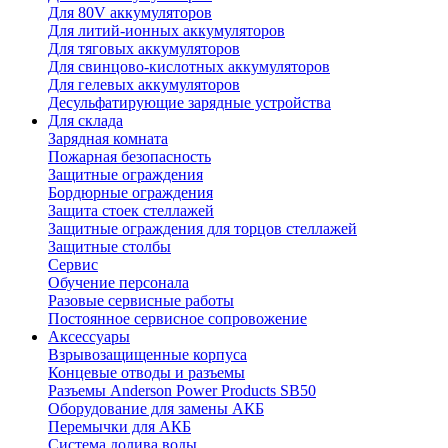
Для 80V аккумуляторов
Для литий-ионных аккумуляторов
Для тяговых аккумуляторов
Для свинцово-кислотных аккумуляторов
Для гелевых аккумуляторов
Десульфатирующие зарядные устройства
Для склада
Зарядная комната
Пожарная безопасность
Защитные ограждения
Бордюрные ограждения
Защита стоек стеллажей
Защитные ограждения для торцов стеллажей
Защитные столбы
Сервис
Обучение персонала
Разовые сервисные работы
Постоянное сервисное сопровожение
Аксессуары
Взрывозащищенные корпуса
Концевые отводы и разъемы
Разъемы Anderson Power Products SB50
Оборудование для замены АКБ
Перемычки для АКБ
Система долива воды