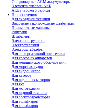
Стационарные AGM аккумуляторы
Элементы тяговой АКБ
АКБ глубокого разряда
По назначению
Для складской техники
Высотные узкопроходные штабелеры
Поломоечные машины
Ричтраки
Штабелеры
Электропогрузчики
Электротележки
Электроштабелёры
Для альтернативной энергетики
Для кассовых аппаратов
Для медицинского оборудования
Для морских судов
Для гидроциклов
Для катеров
Для лодочных моторов
Для яхт
Для мототехники
Для садовой техники
Для электротранспорта
Для гольфкаров
Для гольфкаров