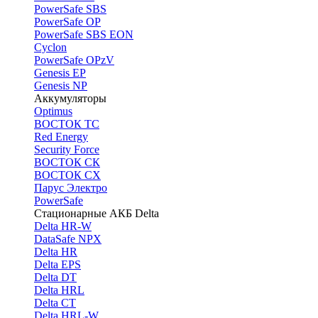
PоwerSafe SBS
PowerSafe OP
PоwerSafe SBS EON
Cyclon
PowerSafe OPzV
Genesis EP
Genesis NP
Аккумуляторы
Optimus
ВОСТОК ТС
Red Energy
Security Force
ВОСТОК СК
ВОСТОК СХ
Парус Электро
PowerSafe
Стационарные АКБ Delta
Delta HR-W
DataSafe NPX
Delta HR
Delta EPS
Delta DT
Delta HRL
Delta CT
Delta HRL-W