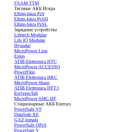
FAAM TTM
Тяговые АКБ Искра
Elhim-Iskra PzS
Elhim-Iskra PzSH
Elhim-Iskra PzSL
Зарядные устройства
Lifetech Modular
Life IQ Modular
Hyundai
MicroPower Lion
Emus
ATIB Elettronica HTC
MicroPower ACCESSO
PowerFinn
ATIB Elettronica HKC
MicroPower Sharp
ATIB Elettronica HFT3
БэттериЛаб
MicroPower SMC-HF
Стационарные АКБ Enersys
PowerSafe VF
DataSafe XE
GAZ lomain
PowerSafe OPzS
PowerSafe V