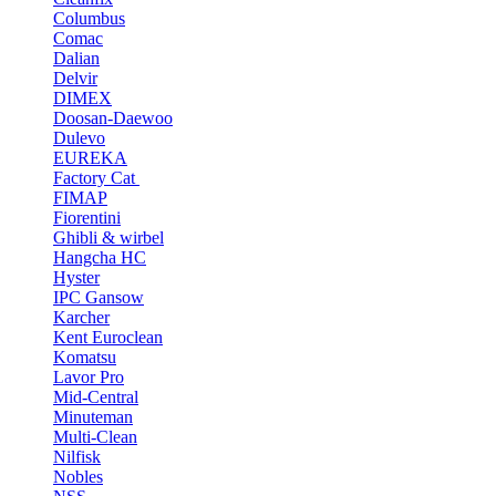
Columbus
Comac
Dalian
Delvir
DIMEX
Doosan-Daewoo
Dulevo
EUREKA
Factory Cat
FIMAP
Fiorentini
Ghibli & wirbel
Hangcha HC
Hyster
IPC Gansow
Karcher
Kent Euroclean
Komatsu
Lavor Pro
Mid-Central
Minuteman
Multi-Clean
Nilfisk
Nobles