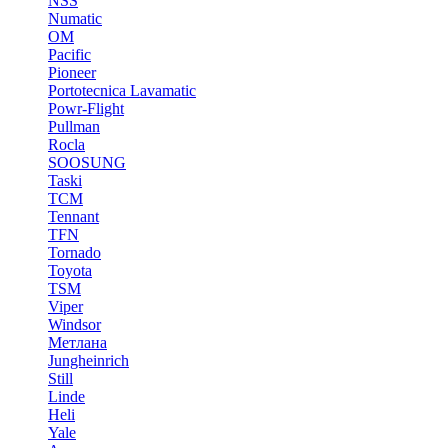
NSS
Numatic
OM
Pacific
Pioneer
Portotecnica Lavamatic
Powr-Flight
Pullman
Rocla
SOOSUNG
Taski
TCM
Tennant
TFN
Tornado
Toyota
TSM
Viper
Windsor
Метлана
Jungheinrich
Still
Linde
Heli
Yale