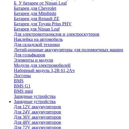
Б_У батареи от Nissan Leaf
Батареи для Chevrolet
Батареи для Mitsibishi
Батареи для Renault ZE
Батареи для Toyata Prius PHV
Батарея для Nissan Leaf
Для электромотоциклов и электроскутеров
Наклейка на автомобиль
Для складской техники
Литий-ионные аккумуляторы для поломоечных машин
Для гольфкаров
Элементы и модули
Модули для электромобилей
Наборный модуль 3,2В 61,2Ач
Логгеры
BMS
BMS G1
BMS mini
Зарядные устройства
Зарядные устройства
Для 12V аккумуляторов
Для 24V аккумуляторов
Для 36V аккумуляторов
Для 48V аккумуляторов
Для 72V аккумуляторов