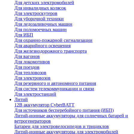
Для детских электромобилей
Для инвалидных колясок
Для электроскутеров
Для уборочной техники
Для ледозаливочных машин
Для поломоечных машин
Для ИБП
Для охранно-пожарной сигнализации
Для аварийного освещения
Для железнодорожного транспорта
Для вагонов
Для локомотивов
Для поездов
Для тепловозов
Для электровозов
Для резервного и автономного питания
Для систем телекоммуникации и связи
Для электростанций
Литий
12В аккумулятор CyberBATT
Для источников бесперебойного питания (ИБП)
Литий-ионные аккумуляторы для солнечных батарей и
ветрогенераторов
Батареи для электровелосипедов и трициклов
Литий-ионные аккумуляторы для электромобилей