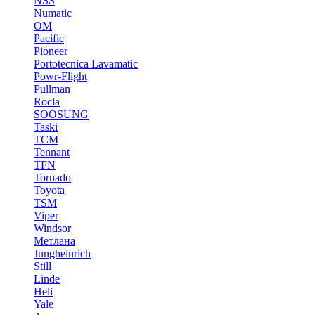
NSS
Numatic
OM
Pacific
Pioneer
Portotecnica Lavamatic
Powr-Flight
Pullman
Rocla
SOOSUNG
Taski
TCM
Tennant
TFN
Tornado
Toyota
TSM
Viper
Windsor
Метлана
Jungheinrich
Still
Linde
Heli
Yale