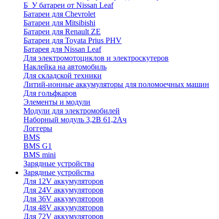
Б_У батареи от Nissan Leaf
Батареи для Chevrolet
Батареи для Mitsibishi
Батареи для Renault ZE
Батареи для Toyata Prius PHV
Батарея для Nissan Leaf
Для электромотоциклов и электроскутеров
Наклейка на автомобиль
Для складской техники
Литий-ионные аккумуляторы для поломоечных машин
Для гольфкаров
Элементы и модули
Модули для электромобилей
Наборный модуль 3,2В 61,2Ач
Логгеры
BMS
BMS G1
BMS mini
Зарядные устройства
Зарядные устройства
Для 12V аккумуляторов
Для 24V аккумуляторов
Для 36V аккумуляторов
Для 48V аккумуляторов
Для 72V аккумуляторов