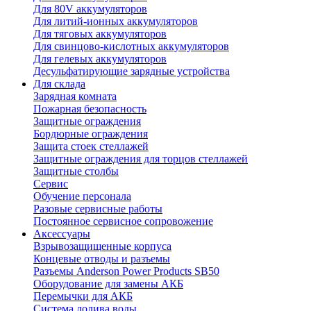
Для 80V аккумуляторов
Для литий-ионных аккумуляторов
Для тяговых аккумуляторов
Для свинцово-кислотных аккумуляторов
Для гелевых аккумуляторов
Десульфатирующие зарядные устройства
Для склада
Зарядная комната
Пожарная безопасность
Защитные ограждения
Бордюрные ограждения
Защита стоек стеллажей
Защитные ограждения для торцов стеллажей
Защитные столбы
Сервис
Обучение персонала
Разовые сервисные работы
Постоянное сервисное сопровожение
Аксессуары
Взрывозащищенные корпуса
Концевые отводы и разъемы
Разъемы Anderson Power Products SB50
Оборудование для замены АКБ
Перемычки для АКБ
Система долива воды