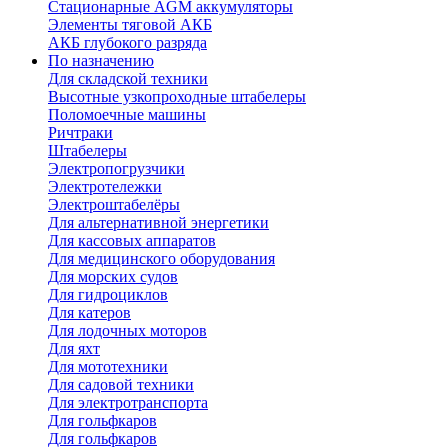
Стационарные AGM аккумуляторы
Элементы тяговой АКБ
АКБ глубокого разряда
По назначению
Для складской техники
Высотные узкопроходные штабелеры
Поломоечные машины
Ричтраки
Штабелеры
Электропогрузчики
Электротележки
Электроштабелёры
Для альтернативной энергетики
Для кассовых аппаратов
Для медицинского оборудования
Для морских судов
Для гидроциклов
Для катеров
Для лодочных моторов
Для яхт
Для мототехники
Для садовой техники
Для электротранспорта
Для гольфкаров
Для гольфкаров