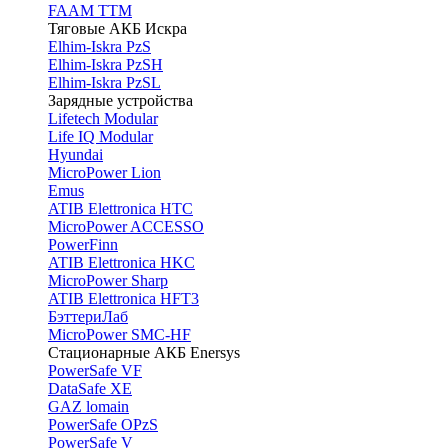
FAAM TTM
Тяговые АКБ Искра
Elhim-Iskra PzS
Elhim-Iskra PzSH
Elhim-Iskra PzSL
Зарядные устройства
Lifetech Modular
Life IQ Modular
Hyundai
MicroPower Lion
Emus
ATIB Elettronica HTC
MicroPower ACCESSO
PowerFinn
ATIB Elettronica HKC
MicroPower Sharp
ATIB Elettronica HFT3
БэттериЛаб
MicroPower SMC-HF
Стационарные АКБ Enersys
PowerSafe VF
DataSafe XE
GAZ lomain
PowerSafe OPzS
PowerSafe V