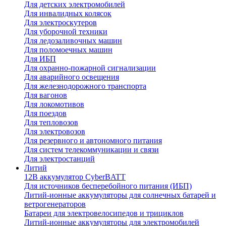
Для детских электромобилей
Для инвалидных колясок
Для электроскутеров
Для уборочной техники
Для ледозаливочных машин
Для поломоечных машин
Для ИБП
Для охранно-пожарной сигнализации
Для аварийного освещения
Для железнодорожного транспорта
Для вагонов
Для локомотивов
Для поездов
Для тепловозов
Для электровозов
Для резервного и автономного питания
Для систем телекоммуникации и связи
Для электростанций
Литий
12В аккумулятор CyberBATT
Для источников бесперебойного питания (ИБП)
Литий-ионные аккумуляторы для солнечных батарей и
ветрогенераторов
Батареи для электровелосипедов и трициклов
Литий-ионные аккумуляторы для электромобилей