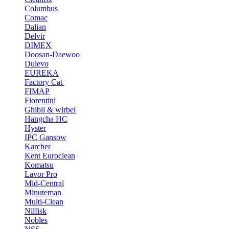
Columbus
Comac
Dalian
Delvir
DIMEX
Doosan-Daewoo
Dulevo
EUREKA
Factory Cat
FIMAP
Fiorentini
Ghibli & wirbel
Hangcha HC
Hyster
IPC Gansow
Karcher
Kent Euroclean
Komatsu
Lavor Pro
Mid-Central
Minuteman
Multi-Clean
Nilfisk
Nobles