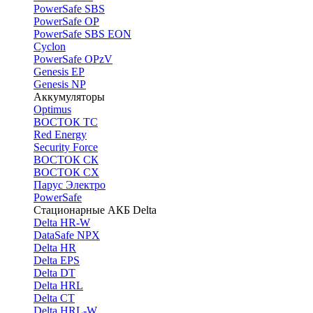
PоwerSafe SBS
PowerSafe OP
PоwerSafe SBS EON
Cyclon
PowerSafe OPzV
Genesis EP
Genesis NP
Аккумуляторы
Optimus
ВОСТОК ТС
Red Energy
Security Force
ВОСТОК СК
ВОСТОК СХ
Парус Электро
PowerSafe
Стационарные АКБ Delta
Delta HR-W
DataSafe NPX
Delta HR
Delta EPS
Delta DT
Delta HRL
Delta CT
Delta HRL-W