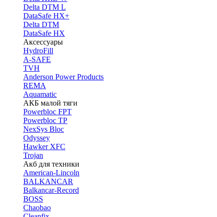
Delta DTM L
DataSafe HX+
Delta DTM
DataSafe HX
Аксессуары
HydroFill
A-SAFE
TVH
Anderson Power Products
REMA
Aquamatic
АКБ малой тяги
Powerbloc FPT
Powerbloc TP
NexSys Bloc
Odyssey
Hawker XFC
Trojan
Акб для техники
American-Lincoln
BALKANCAR
Balkancar-Record
BOSS
Chaobao
Cleanfix