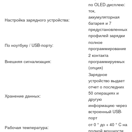
по OLED-дисплею:
ток,
аккумуляторная
Настройка зарядного устройства:
батарея и 7
предустановленных
профилей зарядки
полное
По ноутбуку / USB-порту:
программирование
2 контакта
Внешняя сигнализация:
программируемых
(опция)
Зарядное
устройство выдает
отчет о последних
50 операциях и
Хранение данных:
другую
информацию через
встроенный USB-
порт
от 0 ° до + 40 ° C на
Рабочая температура:
полной мощности