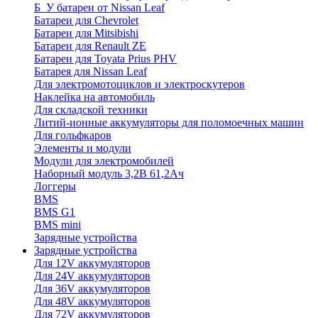
Б_У батареи от Nissan Leaf
Батареи для Chevrolet
Батареи для Mitsibishi
Батареи для Renault ZE
Батареи для Toyata Prius PHV
Батарея для Nissan Leaf
Для электромотоциклов и электроскутеров
Наклейка на автомобиль
Для складской техники
Литий-ионные аккумуляторы для поломоечных машин
Для гольфкаров
Элементы и модули
Модули для электромобилей
Наборный модуль 3,2В 61,2Ач
Логгеры
BMS
BMS G1
BMS mini
Зарядные устройства
Зарядные устройства
Для 12V аккумуляторов
Для 24V аккумуляторов
Для 36V аккумуляторов
Для 48V аккумуляторов
Для 72V аккумуляторов