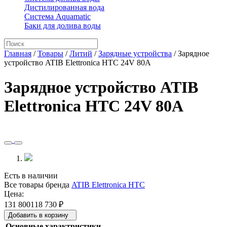
Дистилированная вода
Система Aquamatic
Баки для долива воды
Главная
/
Товары
/
Литий
/
Зарядные устройства
/
Зарядное
устройство ATIB Elettronica HTC 24V 80A
Зарядное устройство ATIB
Elettronica HTC 24V 80A
Есть в наличии
Все товары бренда
ATIB Elettronica HTC
Цена:
131 800
118 730
₽
Добавить в корзину
Основные характристики