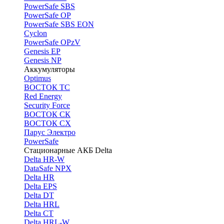
PоwerSafe SBS
PowerSafe OP
PоwerSafe SBS EON
Cyclon
PowerSafe OPzV
Genesis EP
Genesis NP
Аккумуляторы
Optimus
ВОСТОК ТС
Red Energy
Security Force
ВОСТОК СК
ВОСТОК СХ
Парус Электро
PowerSafe
Стационарные АКБ Delta
Delta HR-W
DataSafe NPX
Delta HR
Delta EPS
Delta DT
Delta HRL
Delta CT
Delta HRL-W