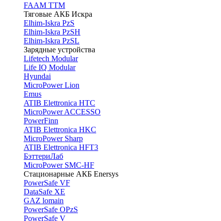
FAAM TTM
Тяговые АКБ Искра
Elhim-Iskra PzS
Elhim-Iskra PzSH
Elhim-Iskra PzSL
Зарядные устройства
Lifetech Modular
Life IQ Modular
Hyundai
MicroPower Lion
Emus
ATIB Elettronica HTC
MicroPower ACCESSO
PowerFinn
ATIB Elettronica HKC
MicroPower Sharp
ATIB Elettronica HFT3
БэттериЛаб
MicroPower SMC-HF
Стационарные АКБ Enersys
PowerSafe VF
DataSafe XE
GAZ lomain
PowerSafe OPzS
PowerSafe V