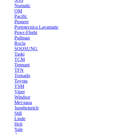
NSS
Numatic
OM
Pacific
Pioneer
Portotecnica Lavamatic
Powr-Flight
Pullman
Rocla
SOOSUNG
Taski
TCM
Tennant
TFN
Tornado
Toyota
TSM
Viper
Windsor
Метлана
Jungheinrich
Still
Linde
Heli
Yale