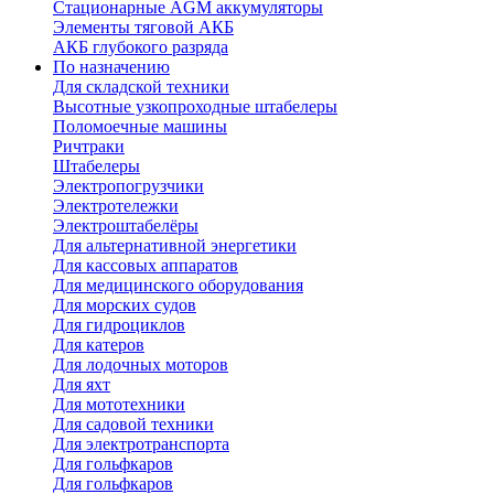
Стационарные AGM аккумуляторы
Элементы тяговой АКБ
АКБ глубокого разряда
По назначению
Для складской техники
Высотные узкопроходные штабелеры
Поломоечные машины
Ричтраки
Штабелеры
Электропогрузчики
Электротележки
Электроштабелёры
Для альтернативной энергетики
Для кассовых аппаратов
Для медицинского оборудования
Для морских судов
Для гидроциклов
Для катеров
Для лодочных моторов
Для яхт
Для мототехники
Для садовой техники
Для электротранспорта
Для гольфкаров
Для гольфкаров