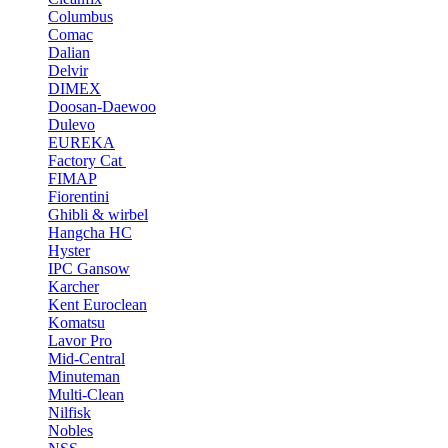
Columbus
Comac
Dalian
Delvir
DIMEX
Doosan-Daewoo
Dulevo
EUREKA
Factory Cat
FIMAP
Fiorentini
Ghibli & wirbel
Hangcha HC
Hyster
IPC Gansow
Karcher
Kent Euroclean
Komatsu
Lavor Pro
Mid-Central
Minuteman
Multi-Clean
Nilfisk
Nobles