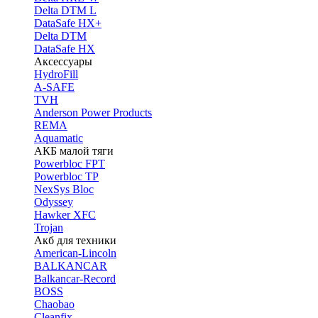
Delta DTM L
DataSafe HX+
Delta DTM
DataSafe HX
Аксессуары
HydroFill
A-SAFE
TVH
Anderson Power Products
REMA
Aquamatic
АКБ малой тяги
Powerbloc FPT
Powerbloc TP
NexSys Bloc
Odyssey
Hawker XFC
Trojan
Акб для техники
American-Lincoln
BALKANCAR
Balkancar-Record
BOSS
Chaobao
Cleanfix