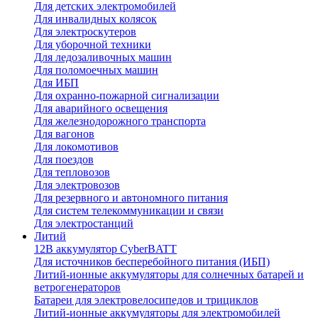
Для детских электромобилей
Для инвалидных колясок
Для электроскутеров
Для уборочной техники
Для ледозаливочных машин
Для поломоечных машин
Для ИБП
Для охранно-пожарной сигнализации
Для аварийного освещения
Для железнодорожного транспорта
Для вагонов
Для локомотивов
Для поездов
Для тепловозов
Для электровозов
Для резервного и автономного питания
Для систем телекоммуникации и связи
Для электростанций
Литий
12В аккумулятор CyberBATT
Для источников бесперебойного питания (ИБП)
Литий-ионные аккумуляторы для солнечных батарей и
ветрогенераторов
Батареи для электровелосипедов и трициклов
Литий-ионные аккумуляторы для электромобилей