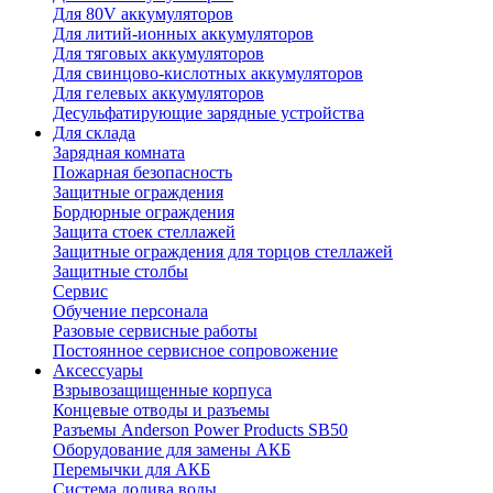
Для 80V аккумуляторов
Для литий-ионных аккумуляторов
Для тяговых аккумуляторов
Для свинцово-кислотных аккумуляторов
Для гелевых аккумуляторов
Десульфатирующие зарядные устройства
Для склада
Зарядная комната
Пожарная безопасность
Защитные ограждения
Бордюрные ограждения
Защита стоек стеллажей
Защитные ограждения для торцов стеллажей
Защитные столбы
Сервис
Обучение персонала
Разовые сервисные работы
Постоянное сервисное сопровожение
Аксессуары
Взрывозащищенные корпуса
Концевые отводы и разъемы
Разъемы Anderson Power Products SB50
Оборудование для замены АКБ
Перемычки для АКБ
Система долива воды