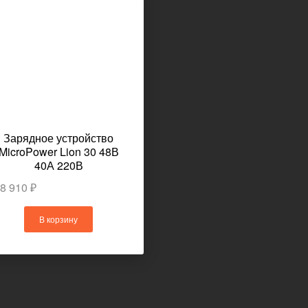
арядное устройство
croPower Lion 30 48В
40А 220В
910 ₽
В корзину