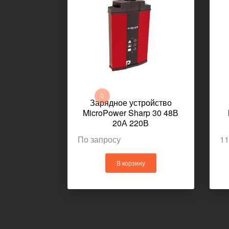
Зарядное устройство
З
MicroPower Sharp 30 48В
Mi
20А 220В
По запросу
118 
В корзину