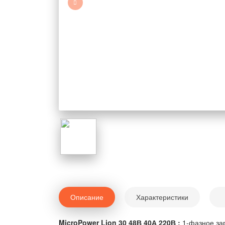
Описание
Характеристики
MicroPower Lion 30 48В 40А 220В :
1-фазное зар