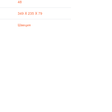
48
349 X 235 X 79
Швеция