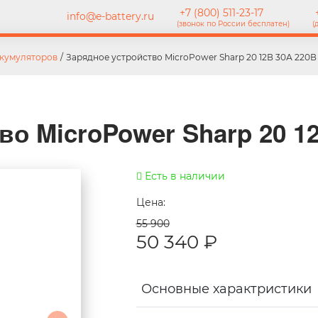
+7 (800) 511-23-17
+
info@e-battery.ru
(звонок по России бесплатен)
(
ккумуляторов
/
Зарядное устройство MicroPower Sharp 20 12В 30А 220В
во MicroPower Sharp 20 1
Есть в наличии
Цена:
55 900
50 340
₽
Основные характристики