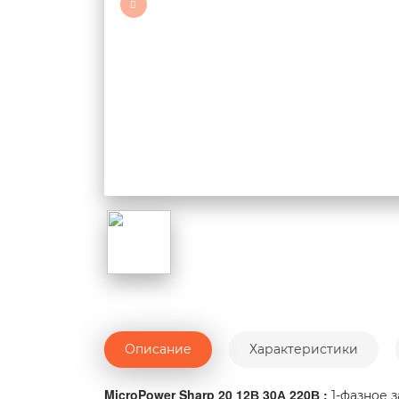
Описание
Характеристики
MicroPower Sharp 20 12В 30А 220В :
1-фазное з