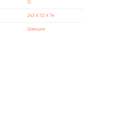
12
243 X 112 X 74
Швеция