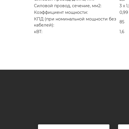
Силовой провод, сечение, мм2:
3 x 1
Коэффициент мощности:
0,99
КПД (при номинальной мощности без
85
кабелей):
кВТ:
1,6