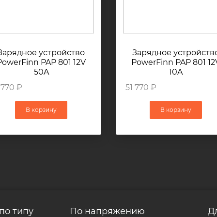
Зарядное устройство
Зарядное устройств
PowerFinn PAP 801 12V
PowerFinn PAP 801 12
50A
10A
 770 ₽
51 770 ₽
В корзину
В корзину
по типу
По напряжению
Д