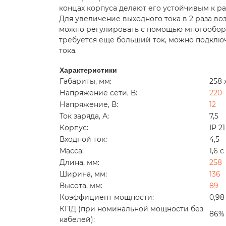
концах корпуса делают его устойчивым к р
Для увеличение выходного тока в 2 раза в
можно регулировать с помощью многооборо
требуется еще больший ток, можно подключ
тока.
Характеристики
Габариты, мм:
258 
Напряжение сети, В:
220
Напряжение, В:
12
Ток заряда, А:
7,5
Корпус:
IP 21
Входной ток:
4,5
Масса:
1,6 
Длина, мм:
258
Ширина, мм:
136
Высота, мм:
89
Коэффициент мощности:
0,98
КПД (при номинальной мощности без
86%
кабелей):