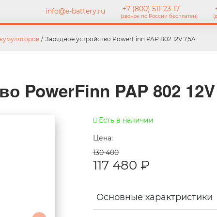
+7 (800) 511-23-17
+
info@e-battery.ru
(звонок по России бесплатен)
(
ккумуляторов
/
Зарядное устройство PowerFinn PAP 802 12V 7,5A
во PowerFinn PAP 802 12V
Есть в наличии
Цена:
130 400
117 480
₽
Основные характристики