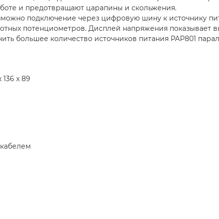
аботе и предотвращают царапины и скольжения.
озможно подключение через цифровую шину к источнику пит
тных потенциометров. Дисплей напряжения показывает вых
ить большее количество источников питания PAP801 парал
x 136 x 89
с кабелем