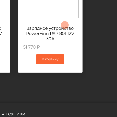
о
Зарядное устройство
Зарядно
V
PowerFinn PAP 801 12V
PowerFin
30A
51 770 ₽
51 770 ₽
В корзину
В
ля техники