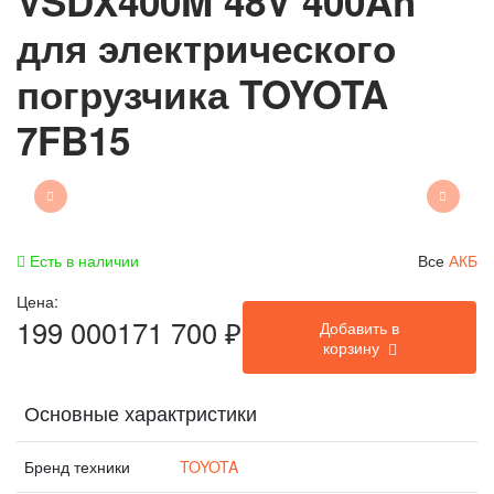
VSDX400M 48V 400Ah
для электрического
погрузчика TOYOTA
7FB15
Есть в наличии
Все
АКБ
Цена:
199 000
171 700
₽
Добавить в
корзину
Основные характристики
Бренд техники
TOYOTA