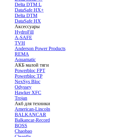
Delta DTM L
DataSafe HX+
Delta DTM
DataSafe HX
Аксессуары
HydroFill
A-SAFE
TVH
Anderson Power Products
REMA
Aquamatic
АКБ малой тяги
Powerbloc FPT
Powerbloc TP
NexSys Bloc
Odyssey
Hawker XFC
Trojan
Акб для техники
American-Lincoln
BALKANCAR
Balkancar-Record
BOSS
Chaobao
Cleanfix