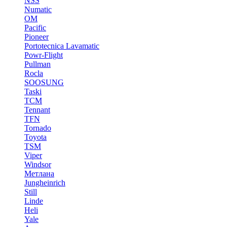
NSS
Numatic
OM
Pacific
Pioneer
Portotecnica Lavamatic
Powr-Flight
Pullman
Rocla
SOOSUNG
Taski
TCM
Tennant
TFN
Tornado
Toyota
TSM
Viper
Windsor
Метлана
Jungheinrich
Still
Linde
Heli
Yale