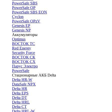
PоwerSafe SBS
PowerSafe OP
PоwerSafe SBS EON
Cyclon
PowerSafe OPzV
Genesis EP
Genesis NP
Аккумуляторы
Optimus
ВОСТОК ТС
Red Energy
Security Force
ВОСТОК СК
ВОСТОК СХ
Парус Электро
PowerSafe
Стационарные АКБ Delta
Delta HR-W
DataSafe NPX
Delta HR
Delta EPS
Delta DT
Delta HRL
Delta CT
Delta HRL-W