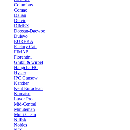
Columbus
Comac
Dalian
Delvir
DIMEX
Doosan-Daewoo
Dulevo
EUREKA
Factory Cat
FIMAP
Fiorentini
Ghibli & wirbel
Hangcha HC
Hyster
IPC Gansow
Karcher
Kent Euroclean
Komatsu
Lavor Pro
Mid-Central
Minuteman
Multi-Clean
Nilfisk
Nobles