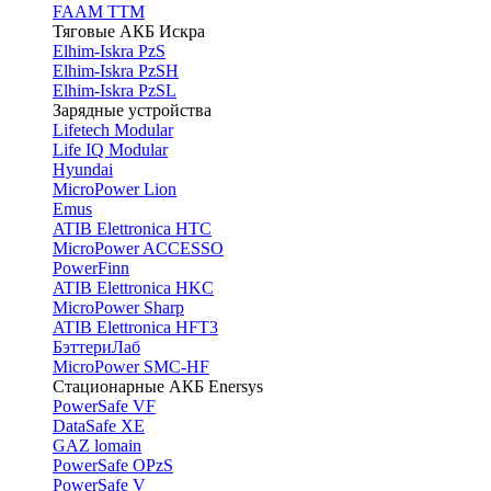
FAAM TTM
Тяговые АКБ Искра
Elhim-Iskra PzS
Elhim-Iskra PzSH
Elhim-Iskra PzSL
Зарядные устройства
Lifetech Modular
Life IQ Modular
Hyundai
MicroPower Lion
Emus
ATIB Elettronica HTC
MicroPower ACCESSO
PowerFinn
ATIB Elettronica HKC
MicroPower Sharp
ATIB Elettronica HFT3
БэттериЛаб
MicroPower SMC-HF
Стационарные АКБ Enersys
PowerSafe VF
DataSafe XE
GAZ lomain
PowerSafe OPzS
PowerSafe V