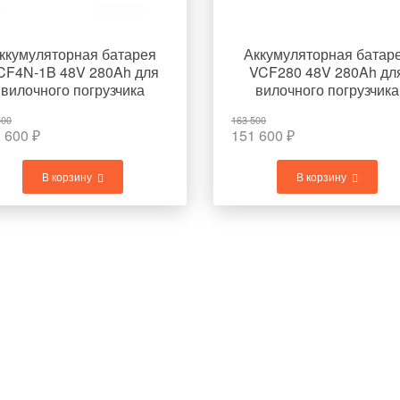
ккумуляторная батарея
Аккумуляторная батар
CF4N-1B 48V 280Ah для
VCF280 48V 280Ah дл
вилочного погрузчика
вилочного погрузчика
TOYOTA 7FBR15
TOYOTA 7FBR15
500
163 500
 600
₽
151 600
₽
В корзину
В корзину