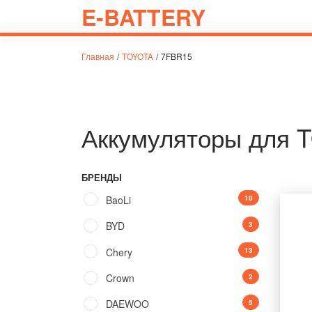
E-BATTERY
Главная
/
TOYOTA
/
7FBR15
Аккумуляторы для 
БРЕНДЫ
BaoLi
10
BYD
3
Chery
13
Crown
2
DAEWOO
5