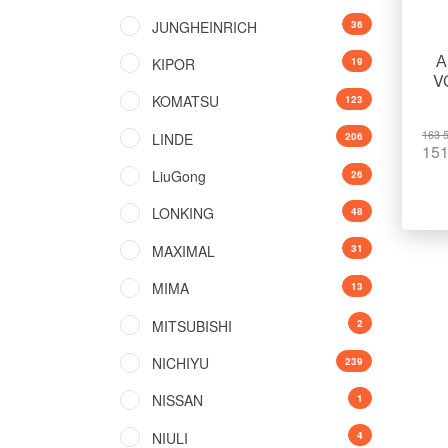
JUNGHEINRICH
36
А
KIPOR
19
V
KOMATSU
123
163 
LINDE
206
151
LiuGong
26
LONKING
48
MAXIMAL
31
MIMA
13
MITSUBISHI
2
NICHIYU
239
NISSAN
1
NIULI
4