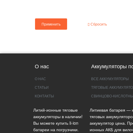
Применить
Сбросить
О нас
Аккумуляторы по
О НАС
ВСЕ АККУМУЛЯТОРЫ
СТАТЬИ
ТЯГОВЫЕ АККУМУЛЯТО
КОНТАКТЫ
СВИНЦОВО-КИСЛОТНЫ
Литий-ионные тяговые
Литиевая батарея — 
аккумуляторы в наличии!
тяговых аккумуляторо
Вы можете купить li-ion
аккумулятор цена. Пр
батареи на погрузчики.
ионных АКБ для вилоч