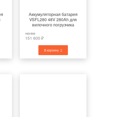
ея
Аккумуляторная батарея
я
VSFL280 48V 280Ah для
вилочного погрузчика
TOYOTA 7FBR15
163 500
151 600
₽
В корзину