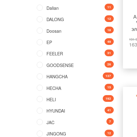
Dalian
11
А
DALONG
12
эл
Doosan
18
191 
EP
49
163
FEELER
31
GOODSENSE
26
HANGCHA
137
HECHA
15
HELI
192
HYUNDAI
41
JAC
7
JINGONG
12