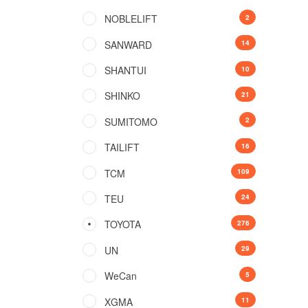
NOBLELIFT
2
SANWARD
14
SHANTUI
10
SHINKO
21
SUMITOMO
2
TAILIFT
16
TCM
109
TEU
24
TOYOTA
276
UN
29
WeCan
5
XGMA
11