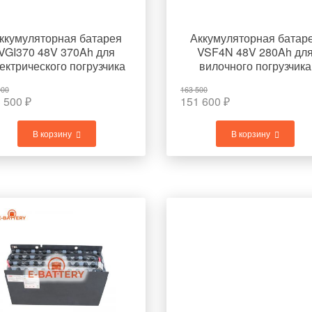
ккумуляторная батарея
Аккумуляторная батар
VGI370 48V 370Ah для
VSF4N 48V 280Ah дл
ектрического погрузчика
вилочного погрузчика
TOYOTA 7FBR15
TOYOTA 7FBR15
900
163 500
 500
₽
151 600
₽
В корзину
В корзину