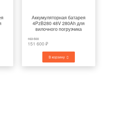
ея
Аккумуляторная батарея
я
4PzB280 48V 280Ah для
вилочного погрузчика
TOYOTA 7FBR15
163 500
151 600
₽
В корзину