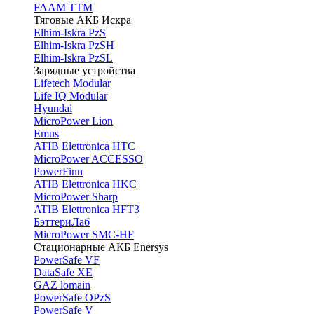
FAAM TTM
Тяговые АКБ Искра
Elhim-Iskra PzS
Elhim-Iskra PzSH
Elhim-Iskra PzSL
Зарядные устройства
Lifetech Modular
Life IQ Modular
Hyundai
MicroPower Lion
Emus
ATIB Elettronica HTC
MicroPower ACCESSO
PowerFinn
ATIB Elettronica HKC
MicroPower Sharp
ATIB Elettronica HFT3
БэттериЛаб
MicroPower SMC-HF
Стационарные АКБ Enersys
PowerSafe VF
DataSafe XE
GAZ lomain
PowerSafe OPzS
PowerSafe V