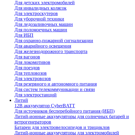
Для детских электромобилей
Для инвалидных колясок
Для электроскутеров
Для уборочной техники
Для ледозаливочных машин
Для поломоечных машин
Для ИБП
Для охранно-пожарной сигнализации
Для аварийного освещения
Для железнодорожного транспорта
Для вагонов
Для локомотивов
Для поездов
Для тепловозов
Для электровозов
Для резервного и автономного питания
Для систем телекоммуникации и связи
Для электростанций
Литий
12В аккумулятор CyberBATT
Для источников бесперебойного питания (ИБП)
Литий-ионные аккумуляторы для солнечных батарей и
ветрогенераторов
Батареи для электровелосипедов и трициклов
Литий-ионные аккумуляторы для электромобилей