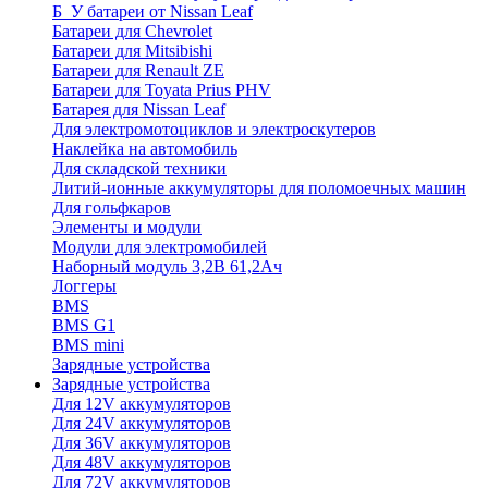
Б_У батареи от Nissan Leaf
Батареи для Chevrolet
Батареи для Mitsibishi
Батареи для Renault ZE
Батареи для Toyata Prius PHV
Батарея для Nissan Leaf
Для электромотоциклов и электроскутеров
Наклейка на автомобиль
Для складской техники
Литий-ионные аккумуляторы для поломоечных машин
Для гольфкаров
Элементы и модули
Модули для электромобилей
Наборный модуль 3,2В 61,2Ач
Логгеры
BMS
BMS G1
BMS mini
Зарядные устройства
Зарядные устройства
Для 12V аккумуляторов
Для 24V аккумуляторов
Для 36V аккумуляторов
Для 48V аккумуляторов
Для 72V аккумуляторов