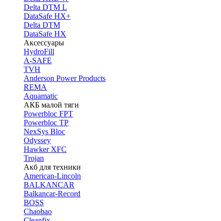
Delta DTM L
DataSafe HX+
Delta DTM
DataSafe HX
Аксессуары
HydroFill
A-SAFE
TVH
Anderson Power Products
REMA
Aquamatic
АКБ малой тяги
Powerbloc FPT
Powerbloc TP
NexSys Bloc
Odyssey
Hawker XFC
Trojan
Акб для техники
American-Lincoln
BALKANCAR
Balkancar-Record
BOSS
Chaobao
Cleanfix