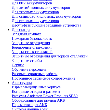
Для 80V аккумуляторов
Для литий-ионных аккумуляторов
Для тяговых аккумуляторов
Для свинцово-кислотных аккумуляторов
Для гелевых аккумуляторов
Десульфатирующие зарядные устройства
Для склада
Зарядная комната
Пожарная безопасность
Защитные ограждения
Бордюрные ограждения
Защита стоек стеллажей
Защитные ограждения для торцов стеллажей
Защитные столбы
Сервис
Обучение персонала
Разовые сервисные работы
Постоянное сервисное сопровожение
Аксессуары
Взрывозащищенные корпуса
Концевые отводы и разъемы
Разъемы Anderson Power Products SB50
Оборудование для замены АКБ
Перемычки для АКБ
Система долива воды