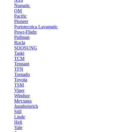
NSS
Numatic
OM
Pacific
Pioneer
Portotecnica Lavamatic
Powr-Flight
Pullman
Rocla
SOOSUNG
Taski
TCM
Tennant
TFN
Tornado
Toyota
TSM
Viper
Windsor
Метлана
Jungheinrich
Still
Linde
Heli
Yale