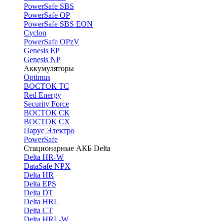
PоwerSafe SBS
PowerSafe OP
PоwerSafe SBS EON
Cyclon
PowerSafe OPzV
Genesis EP
Genesis NP
Аккумуляторы
Optimus
ВОСТОК ТС
Red Energy
Security Force
ВОСТОК СК
ВОСТОК СХ
Парус Электро
PowerSafe
Стационарные АКБ Delta
Delta HR-W
DataSafe NPX
Delta HR
Delta EPS
Delta DT
Delta HRL
Delta CT
Delta HRL-W