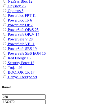
NexSys Bloc
12
Odyssey
26
Optimus
5
Powerbloc FPT
11
Powerbloc TP
6
PowerSafe OP
7
PowerSafe OPzS
25
PowerSafe OPzV
14
PowerSafe V
28
PowerSafe VF
11
PоwerSafe SBS
19
PоwerSafe SBS EON
16
Red Energy
16
Security Force
13
Trojan
26
ВОСТОК СК
17
Парус Электро
59
Цена, ₽