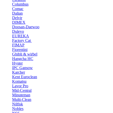
Columbus
Comac
Dalian
Delvir
DIMEX
Doosan-Daewoo
Dulevo
EUREKA
Factory Cat
FIMAP
Fiorentini
Ghibli & wirbel
Hangcha HC
Hyster
IPC Gansow
Karcher
Kent Euroclean
Komatsu
Lavor Pro
Mid-Central
Minuteman
Multi-Clean
Nilfisk
Nobles