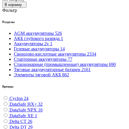
В корзину
Фильтр
Разделы
AGM аккумуляторы
526
АКБ глубокого разряда
1
Аккумуляторы 2v
1
Гелевые аккумуляторы
14
Свинцово-кислотные аккумуляторы
2334
Стартерные аккумуляторы
77
Стационарные (промышленные) аккумуляторы
690
Тяговые аккумуляторные батареи
2161
Элементы тяговой АКБ
862
Бренды
Cyclon
24
DataSafe HX+
32
DataSafe NPX
16
DataSafe XE
1
Delta CT
26
Delta DT
29