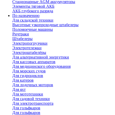
Стационарные AGM аккумуляторы
Элементы тяговой АКБ
АКБ глубокого разряда
По назначению
Для складской техники
Высотные узкопроходные штабелеры
Поломоечные машины
Ричтраки
Штабелеры
Электропогрузчики
Электротележки
Электроштабелёры
Для альтернативной энергетики
Для кассовых аппаратов
Для медицинского оборудования
Для морских судов
Для гидроциклов
Для катеров
Для лодочных моторов
Для яхт
Для мототехники
Для садовой техники
Для электротранспорта
Для гольфкаров
Для гольфкаров