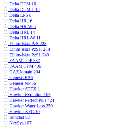
Delta DTM
16
Delta DTM L
12
Delta EPS
8
Delta HR
16
Delta HR-W
6
Delta HRL
14
Delta HRL-W
11
Elhim-Iskra PzS
228
Elhim-Iskra PzSH
288
Elhim-Iskra PzSL
240
FAAM TOP
337
FAAM TTM
406
GAZ lomain
204
Genesis EP
5
Genesis NP
56
Hawker ATEX
1
Hawker Evolution
163
Hawker Perfect Plus
424
Hawker Water Less
350
Hawker XFC
10
Ironclad
52
NexSys
107