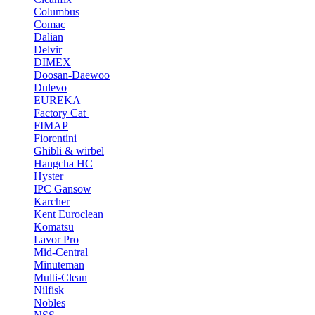
Columbus
Comac
Dalian
Delvir
DIMEX
Doosan-Daewoo
Dulevo
EUREKA
Factory Cat
FIMAP
Fiorentini
Ghibli & wirbel
Hangcha HC
Hyster
IPC Gansow
Karcher
Kent Euroclean
Komatsu
Lavor Pro
Mid-Central
Minuteman
Multi-Clean
Nilfisk
Nobles