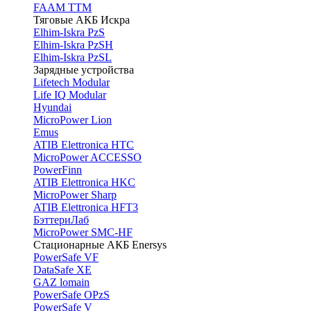
FAAM TTM
Тяговые АКБ Искра
Elhim-Iskra PzS
Elhim-Iskra PzSH
Elhim-Iskra PzSL
Зарядные устройства
Lifetech Modular
Life IQ Modular
Hyundai
MicroPower Lion
Emus
ATIB Elettronica HTC
MicroPower ACCESSO
PowerFinn
ATIB Elettronica HKC
MicroPower Sharp
ATIB Elettronica HFT3
БэттериЛаб
MicroPower SMC-HF
Стационарные АКБ Enersys
PowerSafe VF
DataSafe XE
GAZ lomain
PowerSafe OPzS
PowerSafe V