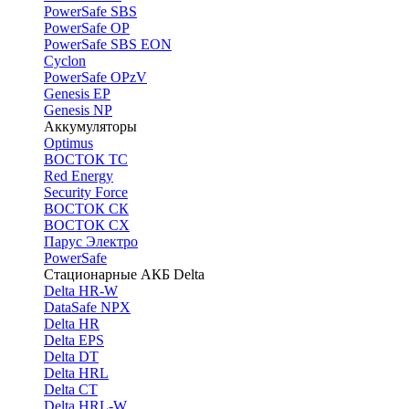
PоwerSafe SBS
PowerSafe OP
PоwerSafe SBS EON
Cyclon
PowerSafe OPzV
Genesis EP
Genesis NP
Аккумуляторы
Optimus
ВОСТОК ТС
Red Energy
Security Force
ВОСТОК СК
ВОСТОК СХ
Парус Электро
PowerSafe
Стационарные АКБ Delta
Delta HR-W
DataSafe NPX
Delta HR
Delta EPS
Delta DT
Delta HRL
Delta CT
Delta HRL-W