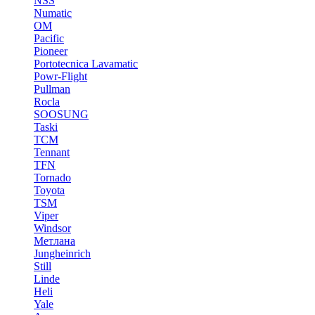
NSS
Numatic
OM
Pacific
Pioneer
Portotecnica Lavamatic
Powr-Flight
Pullman
Rocla
SOOSUNG
Taski
TCM
Tennant
TFN
Tornado
Toyota
TSM
Viper
Windsor
Метлана
Jungheinrich
Still
Linde
Heli
Yale