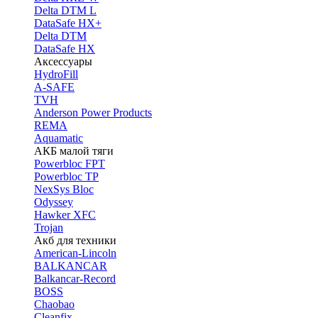
Delta DTM L
DataSafe HX+
Delta DTM
DataSafe HX
Аксессуары
HydroFill
A-SAFE
TVH
Anderson Power Products
REMA
Aquamatic
АКБ малой тяги
Powerbloc FPT
Powerbloc TP
NexSys Bloc
Odyssey
Hawker XFC
Trojan
Акб для техники
American-Lincoln
BALKANCAR
Balkancar-Record
BOSS
Chaobao
Cleanfix