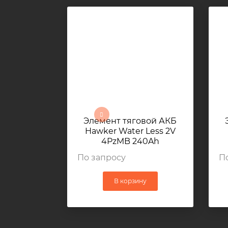
Элемент тяговой АКБ
Hawker Water Less 2V
4PzMB 240Ah
77×157,5×484мм 15кг
По запросу
П
В корзину