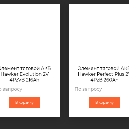
Элемент тяговой АКБ
Элемент тяговой АК
Hawker Evolution 2V
Hawker Perfect Plus 2
4PzVB 216Ah
4PzB 260Ah
77×157,5×484мм 18кг
77×157,5×484мм 16,1к
о запросу
По запросу
В корзину
В корзину