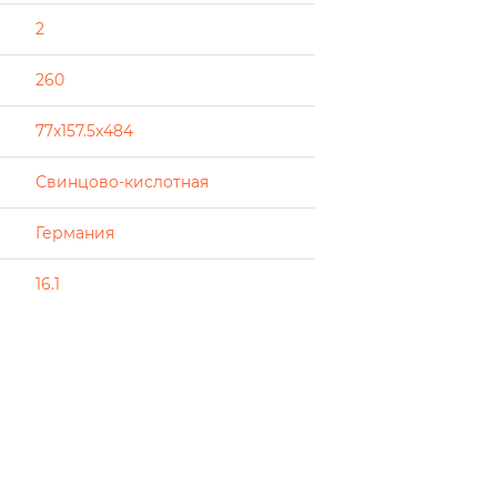
2
260
77x157.5x484
Свинцово-кислотная
Германия
16.1