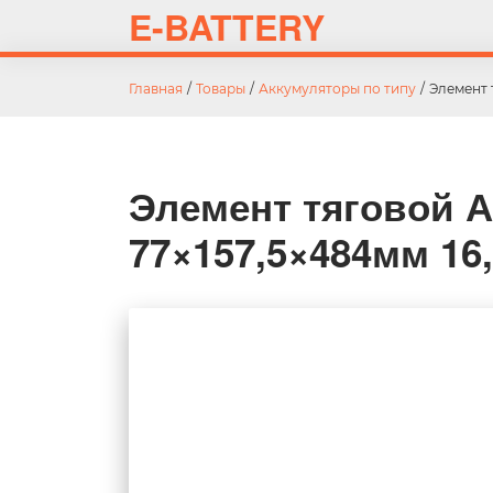
E-BATTERY
Главная
/
Товары
/
Аккумуляторы по типу
/
Элемент 
Элемент тяговой А
77×157,5×484мм 16,