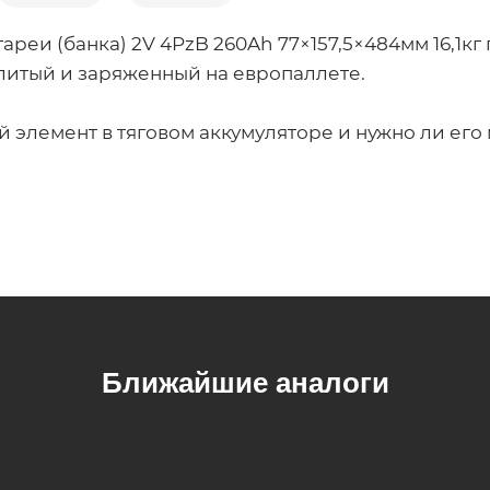
ареи (банка) 2V 4PzB 260Ah 77×157,5×484мм 16,1к
залитый и заряженный на европаллете.
й элемент в тяговом аккумуляторе и нужно ли его 
Ближайшие аналоги