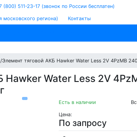
 (800) 511-23-17
(звонок по России бесплатен)
я московского региона)
Контакты
 назначению
Литий
Зарядные устройства
Для
у
/
Элемент тяговой АКБ Hawker Water Less 2V 4PzMB 24
Б Hawker Water Less 2V 4P
г
Есть в наличии
Вс
Цена:
По запросу