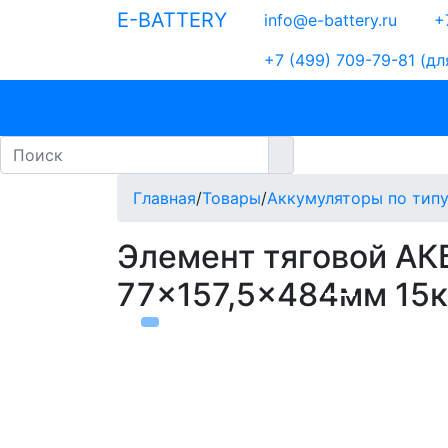
E-BATTERY
info@e-battery.ru
+7
+7 (499) 709-79-81
(дл
Бренды
Аккумуляторы по типу
По
Главная
/
Товары
/
Аккумуляторы по тип
Элемент тяговой АК
77×157,5×484мм 15к