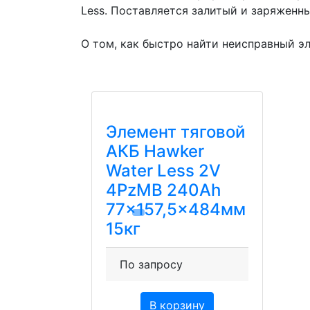
Less. Поставляется залитый и заряженны
О том, как быстро найти неисправный эл
Элемент тяговой
АКБ Hawker
Water Less 2V
4PzMB 240Ah
77×157,5×484мм
15кг
По запросу
В корзину