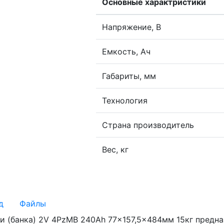
Основные характристики
Напряжение, В
Емкость, Ач
Габариты, мм
Технология
Страна производитель
Вес, кг
д
Файлы
и (банка) 2V 4PzMB 240Ah 77×157,5×484мм 15кг предна