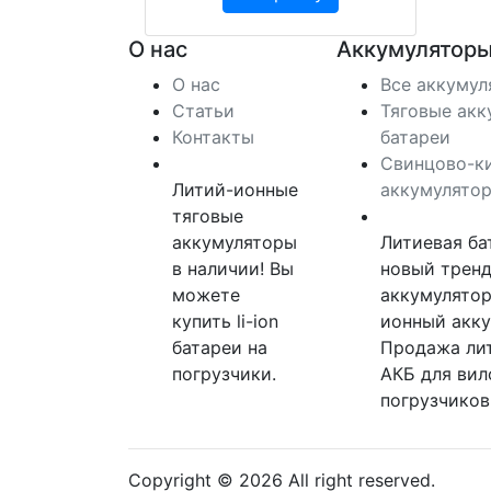
О нас
Аккумуляторы
О нас
Все аккуму
Статьи
Тяговые акк
Контакты
батареи
Свинцово-к
Литий-ионные
аккумулято
тяговые
аккумуляторы
Литиевая ба
в наличии! Вы
новый тренд
можете
аккумулятор
купить li-ion
ионный акку
батареи на
Продажа ли
погрузчики.
АКБ для ви
погрузчиков
Copyright © 2026 All right reserved.