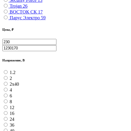
Security Force
13
Trojan
26
ВОСТОК СК
17
Парус Электро
59
Цена, ₽
Напряжение, В
1.2
2
2х40
4
6
8
12
16
24
36
40