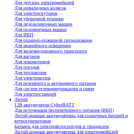
Для детских электромобилей
Для инвалидных колясок
Для электроскутеров
Для уборочной техники
Для ледозаливочных машин
Для поломоечных машин
Для ИБП
Для охранно-пожарной сигнализации
Для аварийного освещения
Для железнодорожного транспорта
Для вагонов
Для локомотивов
Для поездов
Для тепловозов
Для электровозов
Для резервного и автономного питания
Для систем телекоммуникации и связи
Для электростанций
Литий
12В аккумулятор CyberBATT
Для источников бесперебойного питания (ИБП)
Литий-ионные аккумуляторы для солнечных батарей и
ветрогенераторов
Батареи для электровелосипедов и трициклов
Литий-ионные аккумуляторы для электромобилей