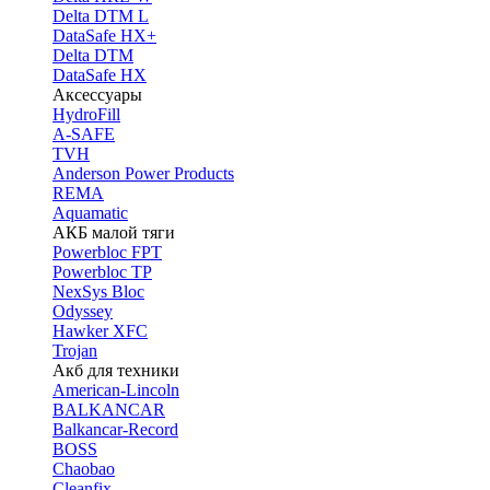
Delta DTM L
DataSafe HX+
Delta DTM
DataSafe HX
Аксессуары
HydroFill
A-SAFE
TVH
Anderson Power Products
REMA
Aquamatic
АКБ малой тяги
Powerbloc FPT
Powerbloc TP
NexSys Bloc
Odyssey
Hawker XFC
Trojan
Акб для техники
American-Lincoln
BALKANCAR
Balkancar-Record
BOSS
Chaobao
Cleanfix