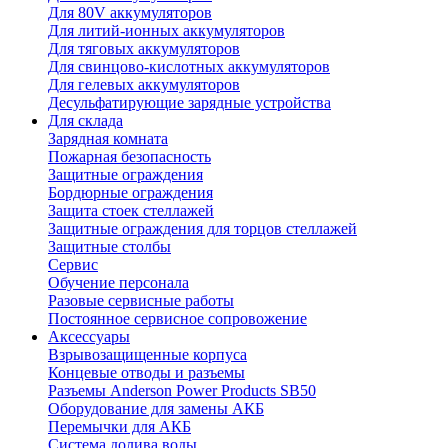
Для 80V аккумуляторов
Для литий-ионных аккумуляторов
Для тяговых аккумуляторов
Для свинцово-кислотных аккумуляторов
Для гелевых аккумуляторов
Десульфатирующие зарядные устройства
Для склада
Зарядная комната
Пожарная безопасность
Защитные ограждения
Бордюрные ограждения
Защита стоек стеллажей
Защитные ограждения для торцов стеллажей
Защитные столбы
Сервис
Обучение персонала
Разовые сервисные работы
Постоянное сервисное сопровожение
Аксессуары
Взрывозащищенные корпуса
Концевые отводы и разъемы
Разъемы Anderson Power Products SB50
Оборудование для замены АКБ
Перемычки для АКБ
Система долива воды