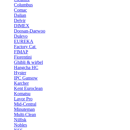
Columbus
Comac
Dalian
Delvir
DIMEX
Doosan-Daewoo
Dulevo
EUREKA
Factory Cat
FIMAP
Fiorentini
Ghibli & wirbel
Hangcha HC
Hyster
IPC Gansow
Karcher
Kent Euroclean
Komatsu
Lavor Pro
Mid-Central
Minuteman
Multi-Clean
Nilfisk
Nobles