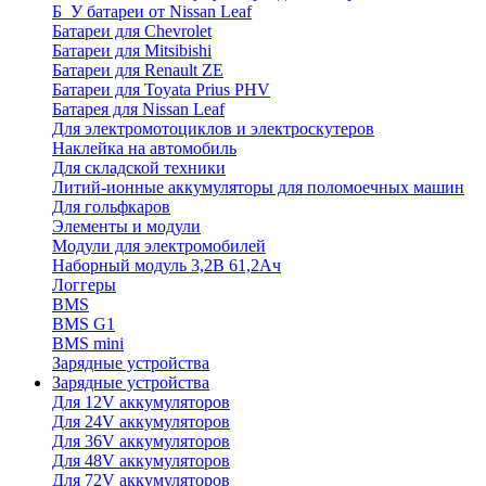
Б_У батареи от Nissan Leaf
Батареи для Chevrolet
Батареи для Mitsibishi
Батареи для Renault ZE
Батареи для Toyata Prius PHV
Батарея для Nissan Leaf
Для электромотоциклов и электроскутеров
Наклейка на автомобиль
Для складской техники
Литий-ионные аккумуляторы для поломоечных машин
Для гольфкаров
Элементы и модули
Модули для электромобилей
Наборный модуль 3,2В 61,2Ач
Логгеры
BMS
BMS G1
BMS mini
Зарядные устройства
Зарядные устройства
Для 12V аккумуляторов
Для 24V аккумуляторов
Для 36V аккумуляторов
Для 48V аккумуляторов
Для 72V аккумуляторов