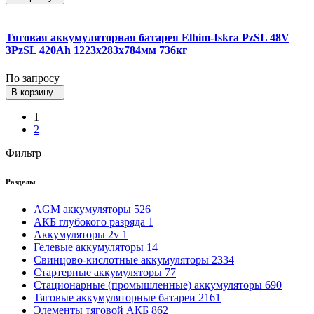
Тяговая аккумуляторная батарея Elhim-Iskra PzSL 48V
3PzSL 420Ah 1223x283x784мм 736кг
По запросу
В корзину
1
2
Фильтр
Разделы
AGM аккумуляторы
526
АКБ глубокого разряда
1
Аккумуляторы 2v
1
Гелевые аккумуляторы
14
Свинцово-кислотные аккумуляторы
2334
Стартерные аккумуляторы
77
Стационарные (промышленные) аккумуляторы
690
Тяговые аккумуляторные батареи
2161
Элементы тяговой АКБ
862