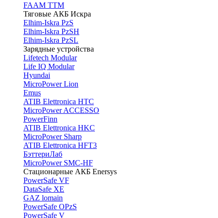
FAAM TTM
Тяговые АКБ Искра
Elhim-Iskra PzS
Elhim-Iskra PzSH
Elhim-Iskra PzSL
Зарядные устройства
Lifetech Modular
Life IQ Modular
Hyundai
MicroPower Lion
Emus
ATIB Elettronica HTC
MicroPower ACCESSO
PowerFinn
ATIB Elettronica HKC
MicroPower Sharp
ATIB Elettronica HFT3
БэттериЛаб
MicroPower SMC-HF
Стационарные АКБ Enersys
PowerSafe VF
DataSafe XE
GAZ lomain
PowerSafe OPzS
PowerSafe V