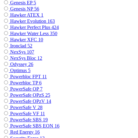
Genesis EP
5
Genesis NP
56
Hawker ATEX
1
Hawker Evolution
163
Hawker Perfect Plus
424
Hawker Water Less
350
Hawker XFC
10
Ironclad
52
NexSys
107
NexSys Bloc
12
Odyssey
26
Optimus
5
Powerbloc FPT
11
Powerbloc TP
6
PowerSafe OP
7
PowerSafe OPzS
25
PowerSafe OPzV
14
PowerSafe V
28
PowerSafe VF
11
PоwerSafe SBS
19
PоwerSafe SBS EON
16
Red Energy
16