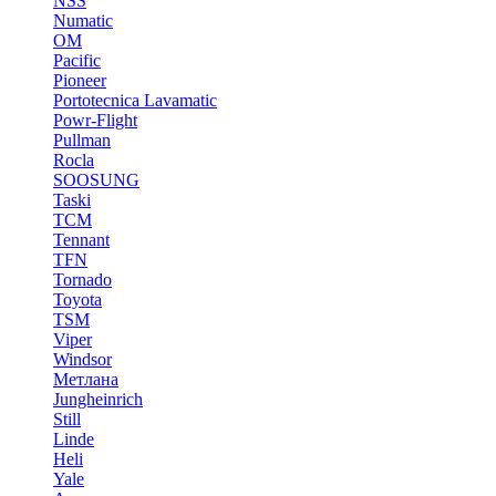
NSS
Numatic
OM
Pacific
Pioneer
Portotecnica Lavamatic
Powr-Flight
Pullman
Rocla
SOOSUNG
Taski
TCM
Tennant
TFN
Tornado
Toyota
TSM
Viper
Windsor
Метлана
Jungheinrich
Still
Linde
Heli
Yale