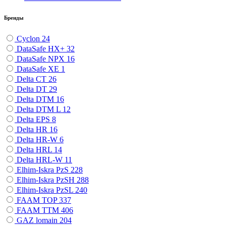
Бренды
Cyclon
24
DataSafe HX+
32
DataSafe NPX
16
DataSafe XE
1
Delta CT
26
Delta DT
29
Delta DTM
16
Delta DTM L
12
Delta EPS
8
Delta HR
16
Delta HR-W
6
Delta HRL
14
Delta HRL-W
11
Elhim-Iskra PzS
228
Elhim-Iskra PzSH
288
Elhim-Iskra PzSL
240
FAAM TOP
337
FAAM TTM
406
GAZ lomain
204