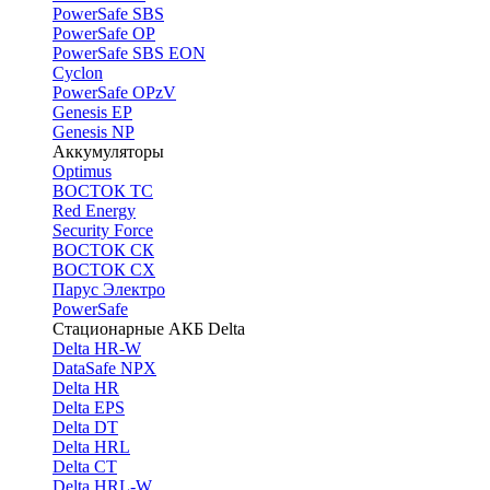
PоwerSafe SBS
PowerSafe OP
PоwerSafe SBS EON
Cyclon
PowerSafe OPzV
Genesis EP
Genesis NP
Аккумуляторы
Optimus
ВОСТОК ТС
Red Energy
Security Force
ВОСТОК СК
ВОСТОК СХ
Парус Электро
PowerSafe
Стационарные АКБ Delta
Delta HR-W
DataSafe NPX
Delta HR
Delta EPS
Delta DT
Delta HRL
Delta CT
Delta HRL-W