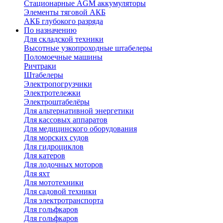
Стационарные AGM аккумуляторы
Элементы тяговой АКБ
АКБ глубокого разряда
По назначению
Для складской техники
Высотные узкопроходные штабелеры
Поломоечные машины
Ричтраки
Штабелеры
Электропогрузчики
Электротележки
Электроштабелёры
Для альтернативной энергетики
Для кассовых аппаратов
Для медицинского оборудования
Для морских судов
Для гидроциклов
Для катеров
Для лодочных моторов
Для яхт
Для мототехники
Для садовой техники
Для электротранспорта
Для гольфкаров
Для гольфкаров