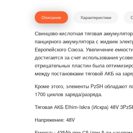
Описание
Характеристики
С
Свинцово-кислотная тяговая аккумулятор
панцирного аккумулятора с жидким элек
Европейского Союза. Увеличение емкости
достигается за счет использования усо
отрицательных пластин была оптимизиро
между постановками тяговой АКБ на зар
Кроме этого, элементы PzSH обладают п
1700 циклов заряда/разряда.
Тяговая АКБ Elhim-Iskra (Искра) 48V 3P
Напряжение:
48V
Емкость:
435Ah при С5 (при 5-ти часовом