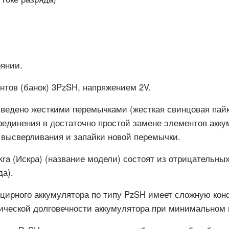
оянии.
нтов (банок) 3PzSH, напряжением 2V.
ведено жесткими перемычками (жесткая свинцовая пайк
оединения в достаточно простой замене элементов акку
 высверливания и запайки новой перемычки.
kra (Искра) (название модели) состоят из отрицательны
а).
нцирного аккумулятора по типу PzSH имеет сложную кон
ической долговечности аккумулятора при минимальном 