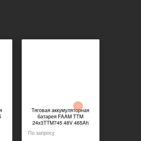
я
Тяговая аккумуляторная
Тяговая 
S
батарея FAAM TTM
батар
24x3TTM745 48V 465Ah
24x3TOP
г
1220x280x784мм
1220
По запросу
По запрос