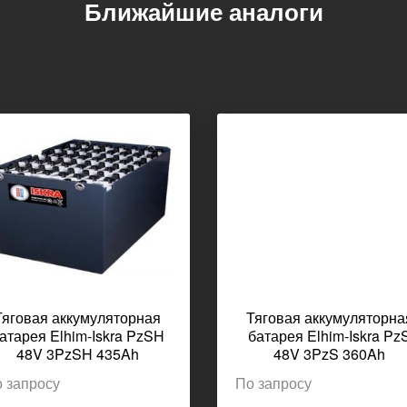
Ближайшие аналоги
Тяговая аккумуляторная
Тяговая аккумуляторна
атарея Elhim-Iskra PzSH
батарея Elhim-Iskra Pz
48V 3PzSH 435Ah
48V 3PzS 360Ah
1223x283x784мм 753кг
1223x283x784мм 690к
 запросу
По запросу