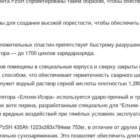
нта PzSH спроектированы таким образом, чтобы обеспе
ы для создания высокой пористости, чтобы обеспечит
оложительных пластин препятствует быстрому разрушен
ора — до 1700 циклов зарядаразряда.
в помещены в специальные корпуса и сверху закрыты 
 способом, что обеспечивает герметичность сварного шв
лужит водный раствор серной кислоты плотностью 1,280
улятора «Елхим-Искра» используется ударо-прочный и 
и анти пирена, разработанным специально для “Елхим-И
 вредных воздействий при тяжёлых условиях эксплуат
 3PzSH 435Ah 1223x283x784мм 753кг, в отличие от други
ельно сухозаряженная. Это позволяет обеспечить длит