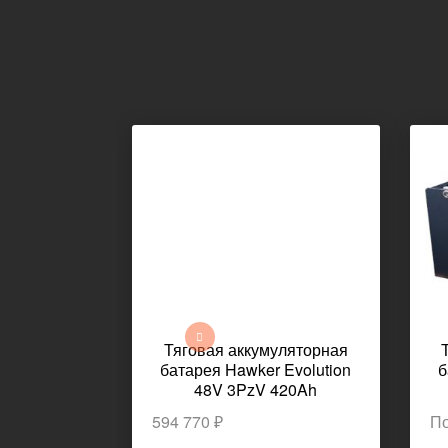
Тяговая аккумуляторная
батарея Hawker Evolution
б
48V 3PzV 420Ah
1220x280x780мм 809кг
594 770 ₽
По