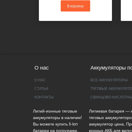
В корзину
О нас
Аккумуляторы по
О НАС
ВСЕ АККУМУЛЯТОРЫ
СТАТЬИ
ТЯГОВЫЕ АККУМУЛЯТО
КОНТАКТЫ
СВИНЦОВО-КИСЛОТНЫ
Литий-ионные тяговые
Литиевая батарея — 
аккумуляторы в наличии!
тяговых аккумуляторо
Вы можете купить li-ion
аккумулятор цена. Пр
батареи на погрузчики.
ионных АКБ для вилоч