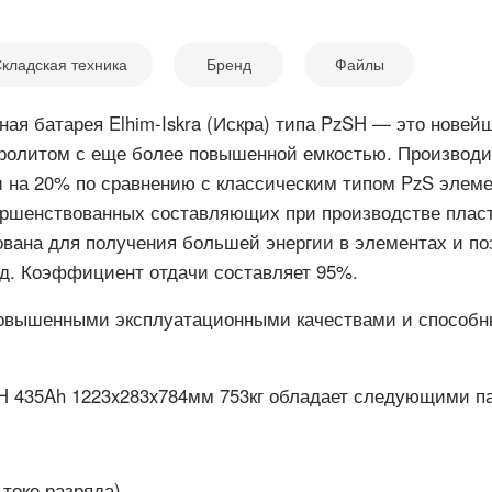
кладская техника
Бренд
Файлы
ная батарея Elhim-Iskra (Искра) типа PzSH — это новей
тролитом с еще более повышенной емкостью. Производит
 на 20% по сравнению с классическим типом PzS элеме
вершенствованных составляющих при производстве плас
вана для получения большей энергии в элементах и по
яд. Коэффициент отдачи составляет 95%.
овышенными эксплуатационными качествами и способны
zSH 435Ah 1223x283x784мм 753кг обладает следующими п
 токе разряда)