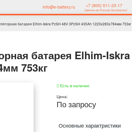
+7 (800) 511-23-17
info@e-battery.ru
(звонок по России бесплатен)
уляторная батарея Elhim-Iskra PzSH 48V 3PzSH 435Ah 1223x283x784мм 753кг
орная батарея Elhim-Iskr
4мм 753кг
Есть в наличии
Цена:
По запросу
Основные характристики