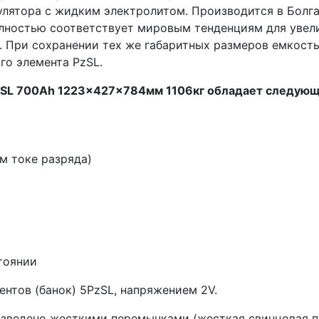
улятора с жидким электролитом. Производится в Болг
лностью соответствует мировым тенденциям для увел
. При сохранении тех же габаритных размеров емкость
го элемента PzSL.
5PzSL 700Ah 1223x427x784мм 1106кг обладает следую
м токе разряда)
тоянии
ентов (банок) 5PzSL, напряжением 2V.
зведено жесткими перемычками (жесткая свинцовая п