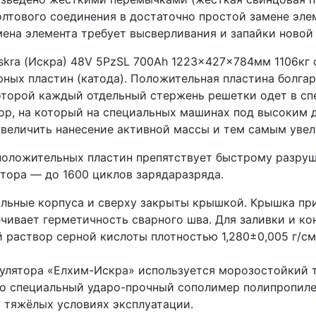
лтового соединения в достаточно простой замене эле
ена элемента требует высверливания и запайки новой
Iskra (Искра) 48V 5PzSL 700Ah 1223x427x784мм 1106кг
рных пластин (катода). Положительная пластина болга
оторой каждый отдельный стержень решетки одет в с
р, на который на специальных машинах под высоким 
 увеличить нанесение активной массы и тем самым увел
положительных пластин препятствует быстрому разруш
тора — до 1600 циклов зарядаразряда.
льные корпуса и сверху закрыты крышкой. Крышка при
чивает герметичность сварного шва. Для заливки и к
 раствор серной кислоты плотностью 1,280±0,005 г/см
мулятора «Елхим-Искра» используется морозостойкий 
то специальный ударо-прочный сополимер полипропиле
 тяжёлых условиях эксплуатации.