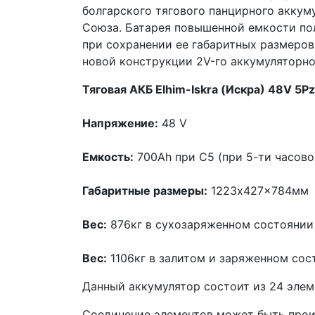
болгарского тягового панцирного аккум
Союза. Батарея повышенной емкости по
при сохранении ее габаритных размеров
новой конструкции 2V-го аккумуляторно
Тяговая АКБ Elhim-Iskra (Искра) 48V 
Напряжение:
48 V
Емкость:
700Ah при С5 (при 5-ти часово
Габаритные размеры:
1223x427x784мм
Вес:
876кг в сухозаряженном состоянии
Вес:
1106кг в залитом и заряженном сос
Данный аккумулятор состоит из 24 элем
Соединение элементов может быть прои