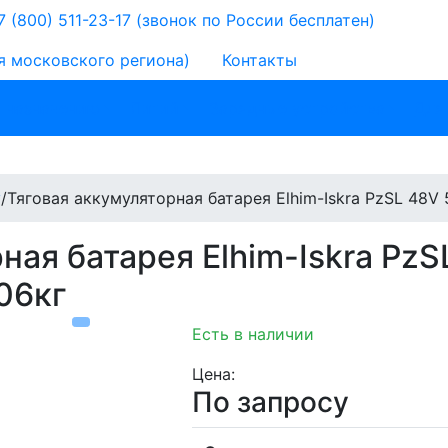
 (800) 511-23-17
(звонок по России бесплатен)
я московского региона)
Контакты
 назначению
Литий
Зарядные устройства
Для
у
/
Тяговая аккумуляторная батарея Elhim-Iskra PzSL 48
ная батарея Elhim-Iskra Pz
06кг
Есть в наличии
Цена:
По запросу