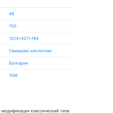
48
700
1223x427x784
Свинцово-кислотная
Болгария
1106
ая модификация классический типа