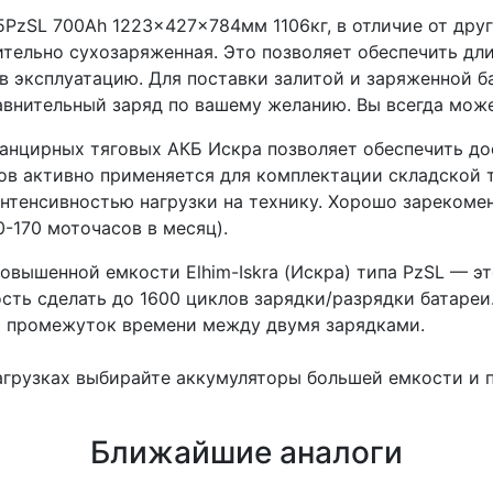
V 5PzSL 700Ah 1223x427x784мм 1106кг, в отличие от дру
тельно сухозаряженная. Это позволяет обеспечить дли
 в эксплуатацию. Для поставки залитой и заряженной б
авнительный заряд по вашему желанию. Вы всегда може
панцирных тяговых АКБ Искра позволяет обеспечить до
ров активно применяется для комплектации складской 
тенсивностью нагрузки на технику. Хорошо зарекомен
-170 моточасов в месяц).
вышенной емкости Elhim-Iskra (Искра) типа PzSL — э
ть сделать до 1600 циклов зарядки/разрядки батареи.
я промежуток времени между двумя зарядками.
агрузках выбирайте аккумуляторы большей емкости и п
Ближайшие аналоги