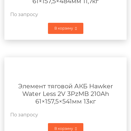
61×157,5×484мм 11,7кг
По запросу
В корзину
Элемент тяговой АКБ Hawker
Water Less 2V 3PzMB 210Ah
61×157,5×541мм 13кг
По запросу
В корзину