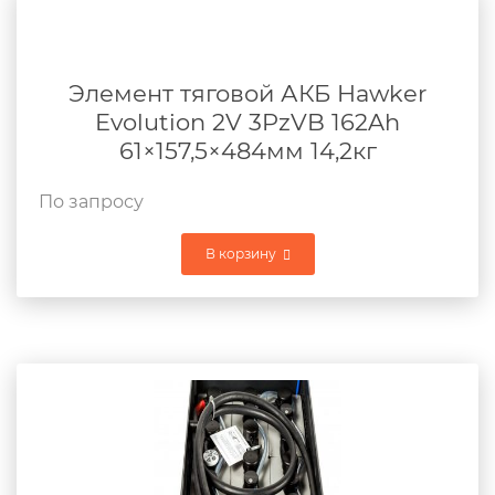
Элемент тяговой АКБ Hawker
Evolution 2V 3PzVB 162Ah
61×157,5×484мм 14,2кг
По запросу
В корзину