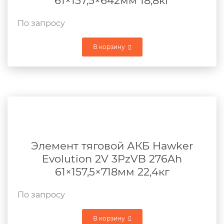
61×157,5×642мм 18,8кг
По запросу
В корзину
Элемент тяговой АКБ Hawker
Evolution 2V 3PzVB 276Ah
61×157,5×718мм 22,4кг
По запросу
В корзину