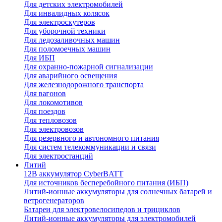
Для детских электромобилей
Для инвалидных колясок
Для электроскутеров
Для уборочной техники
Для ледозаливочных машин
Для поломоечных машин
Для ИБП
Для охранно-пожарной сигнализации
Для аварийного освещения
Для железнодорожного транспорта
Для вагонов
Для локомотивов
Для поездов
Для тепловозов
Для электровозов
Для резервного и автономного питания
Для систем телекоммуникации и связи
Для электростанций
Литий
12В аккумулятор CyberBATT
Для источников бесперебойного питания (ИБП)
Литий-ионные аккумуляторы для солнечных батарей и
ветрогенераторов
Батареи для электровелосипедов и трициклов
Литий-ионные аккумуляторы для электромобилей