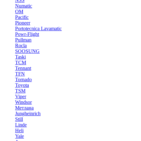
NSS
Numatic
OM
Pacific
Pioneer
Portotecnica Lavamatic
Powr-Flight
Pullman
Rocla
SOOSUNG
Taski
TCM
Tennant
TFN
Tornado
Toyota
TSM
Viper
Windsor
Метлана
Jungheinrich
Still
Linde
Heli
Yale