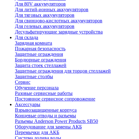
Для 80V аккумуляторов
Для литий-ионных аккумуляторов
Для тяговых аккумуляторов
Для свинцово-кислотных аккумуляторов
Для гелевых аккумуляторов
Десульфатирующие зарядные устройства
Для склада
Зарядная комната
Пожарная безопасность
Защитные ограждения
Бордюрные ограждения
Защита стоек стеллажей
Защитные ограждения для торцов стеллажей
Защитные столбы
Сервис
Обучение персонала
Разовые сервисные работы
Постоянное сервисное сопровожение
Аксессуары
Взрывозащищенные корпуса
Концевые отводы и разъемы
Разъемы Anderson Power Products SB50
Оборудование для замены АКБ
Перемычки для АКБ
Система долива воды