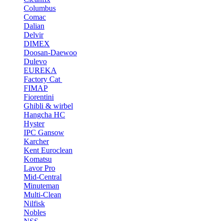
Columbus
Comac
Dalian
Delvir
DIMEX
Doosan-Daewoo
Dulevo
EUREKA
Factory Cat
FIMAP
Fiorentini
Ghibli & wirbel
Hangcha HC
Hyster
IPC Gansow
Karcher
Kent Euroclean
Komatsu
Lavor Pro
Mid-Central
Minuteman
Multi-Clean
Nilfisk
Nobles