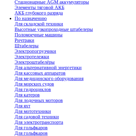
Стационарные AGM аккумуляторы
Элементы тяговой АКБ
АКБ глубокого разряда
По назначению
Для складской техники
Высотные узкопроходные штабелеры
Поломоечные машины
Ричтраки
Штабелеры
Электропогрузчики
Электротележки
Электроштабелёры
Для альтернативной энергетики
Для кассовых аппаратов
Для медицинского оборудования
Для морских судов
Для гидроциклов
Для катеров
Для лодочных моторов
Для яхт
Для мототехники
Для садовой техники
Для электротранспорта
Для гольфкаров
Для гольфкаров