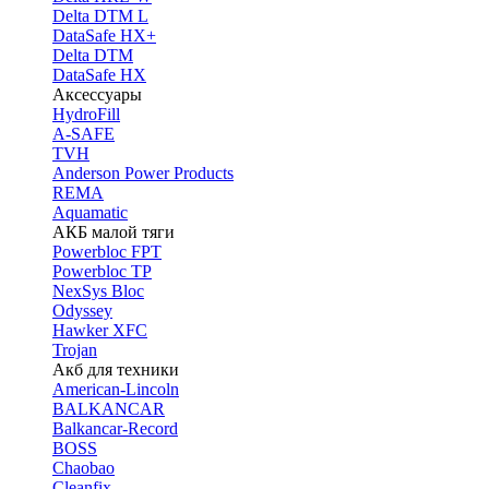
Delta DTM L
DataSafe HX+
Delta DTM
DataSafe HX
Аксессуары
HydroFill
A-SAFE
TVH
Anderson Power Products
REMA
Aquamatic
АКБ малой тяги
Powerbloc FPT
Powerbloc TP
NexSys Bloc
Odyssey
Hawker XFC
Trojan
Акб для техники
American-Lincoln
BALKANCAR
Balkancar-Record
BOSS
Chaobao
Cleanfix