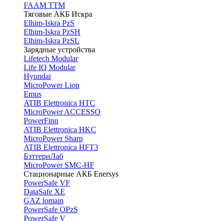
FAAM TTM
Тяговые АКБ Искра
Elhim-Iskra PzS
Elhim-Iskra PzSH
Elhim-Iskra PzSL
Зарядные устройства
Lifetech Modular
Life IQ Modular
Hyundai
MicroPower Lion
Emus
ATIB Elettronica HTC
MicroPower ACCESSO
PowerFinn
ATIB Elettronica HKC
MicroPower Sharp
ATIB Elettronica HFT3
БэттериЛаб
MicroPower SMC-HF
Стационарные АКБ Enersys
PowerSafe VF
DataSafe XE
GAZ lomain
PowerSafe OPzS
PowerSafe V