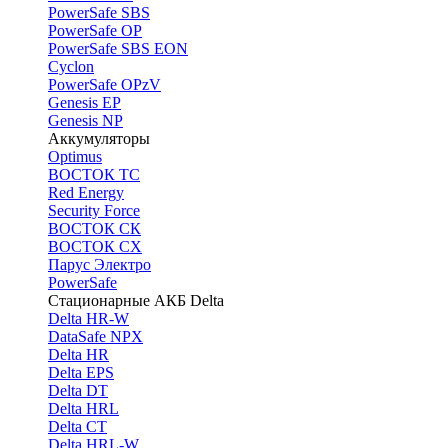
PоwerSafe SBS
PowerSafe OP
PоwerSafe SBS EON
Cyclon
PowerSafe OPzV
Genesis EP
Genesis NP
Аккумуляторы
Optimus
ВОСТОК ТС
Red Energy
Security Force
ВОСТОК СК
ВОСТОК СХ
Парус Электро
PowerSafe
Стационарные АКБ Delta
Delta HR-W
DataSafe NPX
Delta HR
Delta EPS
Delta DT
Delta HRL
Delta CT
Delta HRL-W