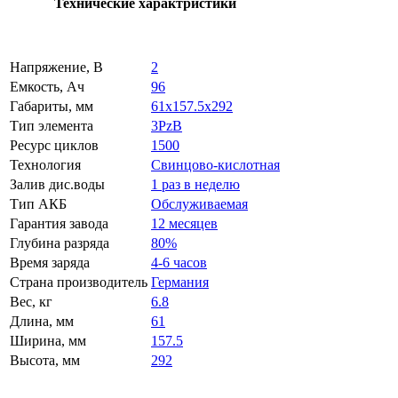
Технические характристики
Напряжение, В
2
Емкость, Ач
96
Габариты, мм
61x157.5x292
Тип элемента
3PzB
Ресурс циклов
1500
Технология
Свинцово-кислотная
Залив дис.воды
1 раз в неделю
Тип АКБ
Обслуживаемая
Гарантия завода
12 месяцев
Глубина разряда
80%
Время заряда
4-6 часов
Страна производитель
Германия
Вес, кг
6.8
Длина, мм
61
Ширина, мм
157.5
Высота, мм
292