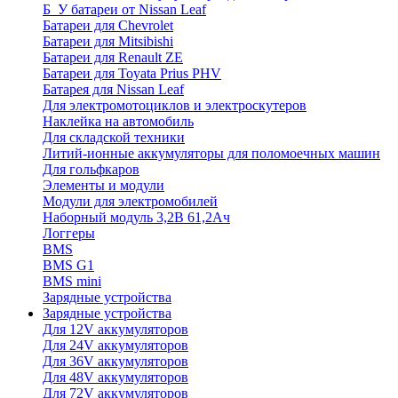
Б_У батареи от Nissan Leaf
Батареи для Chevrolet
Батареи для Mitsibishi
Батареи для Renault ZE
Батареи для Toyata Prius PHV
Батарея для Nissan Leaf
Для электромотоциклов и электроскутеров
Наклейка на автомобиль
Для складской техники
Литий-ионные аккумуляторы для поломоечных машин
Для гольфкаров
Элементы и модули
Модули для электромобилей
Наборный модуль 3,2В 61,2Ач
Логгеры
BMS
BMS G1
BMS mini
Зарядные устройства
Зарядные устройства
Для 12V аккумуляторов
Для 24V аккумуляторов
Для 36V аккумуляторов
Для 48V аккумуляторов
Для 72V аккумуляторов