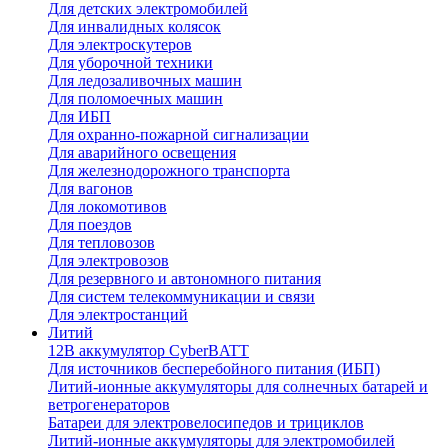
Для детских электромобилей
Для инвалидных колясок
Для электроскутеров
Для уборочной техники
Для ледозаливочных машин
Для поломоечных машин
Для ИБП
Для охранно-пожарной сигнализации
Для аварийного освещения
Для железнодорожного транспорта
Для вагонов
Для локомотивов
Для поездов
Для тепловозов
Для электровозов
Для резервного и автономного питания
Для систем телекоммуникации и связи
Для электростанций
Литий
12В аккумулятор CyberBATT
Для источников бесперебойного питания (ИБП)
Литий-ионные аккумуляторы для солнечных батарей и
ветрогенераторов
Батареи для электровелосипедов и трициклов
Литий-ионные аккумуляторы для электромобилей