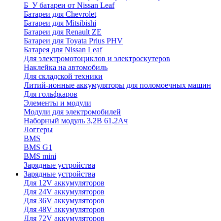
Б_У батареи от Nissan Leaf
Батареи для Chevrolet
Батареи для Mitsibishi
Батареи для Renault ZE
Батареи для Toyata Prius PHV
Батарея для Nissan Leaf
Для электромотоциклов и электроскутеров
Наклейка на автомобиль
Для складской техники
Литий-ионные аккумуляторы для поломоечных машин
Для гольфкаров
Элементы и модули
Модули для электромобилей
Наборный модуль 3,2В 61,2Ач
Логгеры
BMS
BMS G1
BMS mini
Зарядные устройства
Зарядные устройства
Для 12V аккумуляторов
Для 24V аккумуляторов
Для 36V аккумуляторов
Для 48V аккумуляторов
Для 72V аккумуляторов