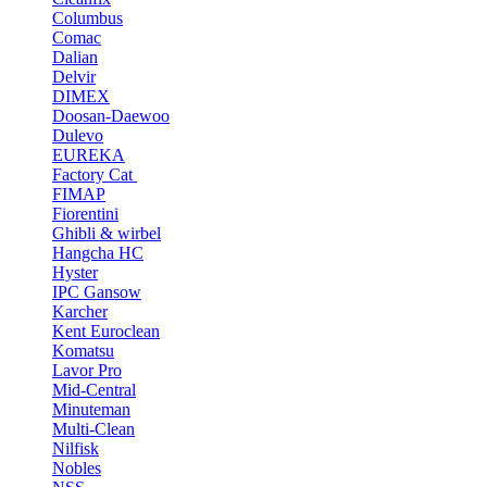
Columbus
Comac
Dalian
Delvir
DIMEX
Doosan-Daewoo
Dulevo
EUREKA
Factory Cat
FIMAP
Fiorentini
Ghibli & wirbel
Hangcha HC
Hyster
IPC Gansow
Karcher
Kent Euroclean
Komatsu
Lavor Pro
Mid-Central
Minuteman
Multi-Clean
Nilfisk
Nobles