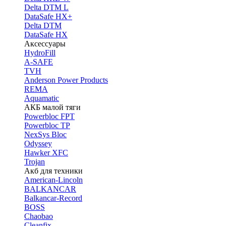
Delta DTM L
DataSafe HX+
Delta DTM
DataSafe HX
Аксессуары
HydroFill
A-SAFE
TVH
Anderson Power Products
REMA
Aquamatic
АКБ малой тяги
Powerbloc FPT
Powerbloc TP
NexSys Bloc
Odyssey
Hawker XFC
Trojan
Акб для техники
American-Lincoln
BALKANCAR
Balkancar-Record
BOSS
Chaobao
Cleanfix