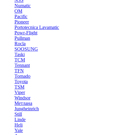
NSS
Numatic
OM
Pacific
Pioneer
Portotecnica Lavamatic
Powr-Flight
Pullman
Rocla
SOOSUNG
Taski
TCM
Tennant
TFN
Tornado
Toyota
TSM
Viper
Windsor
Метлана
Jungheinrich
Still
Linde
Heli
Yale