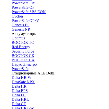
PоwerSafe SBS
PowerSafe OP
PоwerSafe SBS EON
Cyclon
PowerSafe OPzV
Genesis EP
Genesis NP
Аккумуляторы
Optimus
ВОСТОК ТС
Red Energy
Security Force
ВОСТОК СК
ВОСТОК СХ
Парус Электро
PowerSafe
Стационарные АКБ Delta
Delta HR-W
DataSafe NPX
Delta HR
Delta EPS
Delta DT
Delta HRL
Delta CT
Delta HRL-W