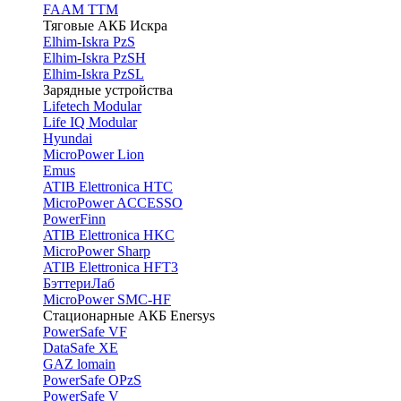
FAAM TTM
Тяговые АКБ Искра
Elhim-Iskra PzS
Elhim-Iskra PzSH
Elhim-Iskra PzSL
Зарядные устройства
Lifetech Modular
Life IQ Modular
Hyundai
MicroPower Lion
Emus
ATIB Elettronica HTC
MicroPower ACCESSO
PowerFinn
ATIB Elettronica HKC
MicroPower Sharp
ATIB Elettronica HFT3
БэттериЛаб
MicroPower SMC-HF
Стационарные АКБ Enersys
PowerSafe VF
DataSafe XE
GAZ lomain
PowerSafe OPzS
PowerSafe V