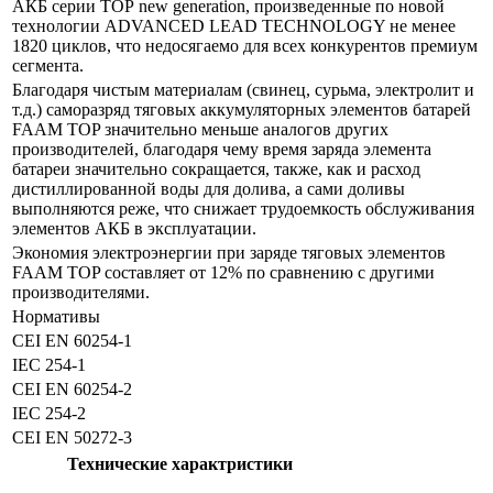
АКБ серии ТОР new generation, произведенные по новой
технологии ADVANCED LEAD TECHNOLOGY не менее
1820 циклов, что недосягаемо для всех конкурентов премиум
сегмента.
Благодаря чистым материалам (свинец, сурьма, электролит и
т.д.) саморазряд тяговых аккумуляторных элементов батарей
FAAM TOP значительно меньше аналогов других
производителей, благодаря чему время заряда элемента
батареи значительно сокращается, также, как и расход
дистиллированной воды для долива, а сами доливы
выполняются реже, что снижает трудоемкость обслуживания
элементов АКБ в эксплуатации.
Экономия электроэнергии при заряде тяговых элементов
FAAM TOP составляет от 12% по сравнению с другими
производителями.
Нормативы
CEI EN 60254-1
IEC 254-1
CEI EN 60254-2
IEC 254-2
CEI EN 50272-3
Технические характристики