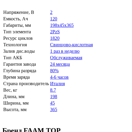
Напряжение, В
2
Емкость, Ач
120
Габариты, мм
198x45x365
Тип элемента
2PzS
Ресурс циклов
1820
Технология
Свинцово-кислотная
Залив дис.воды
1 раз в неделю
Тип АКБ
Обслуживаемая
Гарантия завода
24 месяца
Глубина разряда
80%
Время заряда
4-6 часов
Страна производитель
Италия
Вес, кг
8.7
Длина, мм
198
Ширина, мм
45
Высота, мм
365
Бренд FAAM TOP