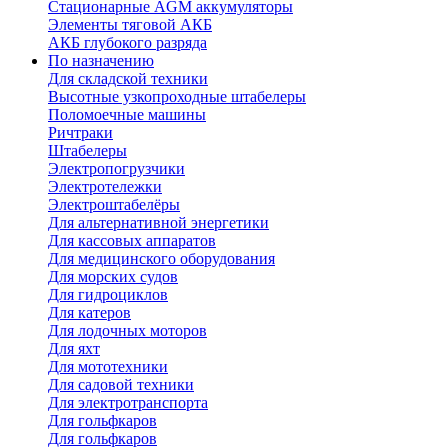
Стационарные AGM аккумуляторы
Элементы тяговой АКБ
АКБ глубокого разряда
По назначению
Для складской техники
Высотные узкопроходные штабелеры
Поломоечные машины
Ричтраки
Штабелеры
Электропогрузчики
Электротележки
Электроштабелёры
Для альтернативной энергетики
Для кассовых аппаратов
Для медицинского оборудования
Для морских судов
Для гидроциклов
Для катеров
Для лодочных моторов
Для яхт
Для мототехники
Для садовой техники
Для электротранспорта
Для гольфкаров
Для гольфкаров