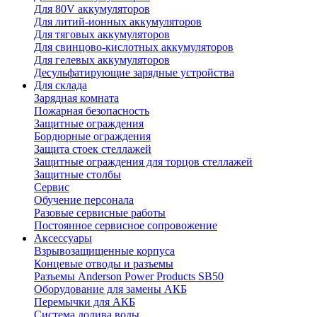
Для 80V аккумуляторов
Для литий-ионных аккумуляторов
Для тяговых аккумуляторов
Для свинцово-кислотных аккумуляторов
Для гелевых аккумуляторов
Десульфатирующие зарядные устройства
Для склада
Зарядная комната
Пожарная безопасность
Защитные ограждения
Бордюрные ограждения
Защита стоек стеллажей
Защитные ограждения для торцов стеллажей
Защитные столбы
Сервис
Обучение персонала
Разовые сервисные работы
Постоянное сервисное сопровожение
Аксессуары
Взрывозащищенные корпуса
Концевые отводы и разъемы
Разъемы Anderson Power Products SB50
Оборудование для замены АКБ
Перемычки для АКБ
Система долива воды