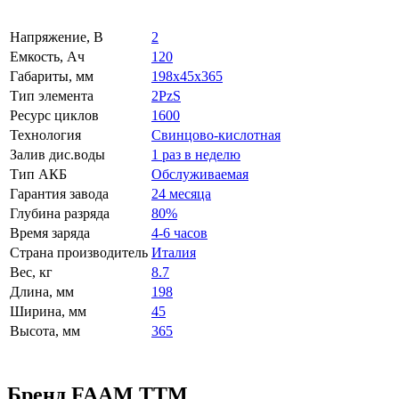
Напряжение, В
2
Емкость, Ач
120
Габариты, мм
198x45x365
Тип элемента
2PzS
Ресурс циклов
1600
Технология
Свинцово-кислотная
Залив дис.воды
1 раз в неделю
Тип АКБ
Обслуживаемая
Гарантия завода
24 месяца
Глубина разряда
80%
Время заряда
4-6 часов
Страна производитель
Италия
Вес, кг
8.7
Длина, мм
198
Ширина, мм
45
Высота, мм
365
Бренд FAAM TTM