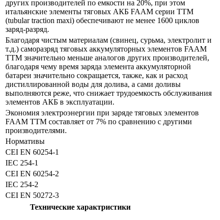
других производителей по емкости на 20%, при этом
итальянские элементы тяговых АКБ FAAM серии ТТМ
(tubular traction maxi) обеспечивают не менее 1600 циклов
заряд-разряд.
Благодаря чистым материалам (свинец, сурьма, электролит и
т.д.) саморазряд тяговых аккумуляторных элементов FAAM
TTM значительно меньше аналогов других производителей,
благодаря чему время заряда элемента аккумуляторной
батареи значительно сокращается, также, как и расход
дистиллированной воды для долива, а сами доливы
выполняются реже, что снижает трудоемкость обслуживания
элементов АКБ в эксплуатации.
Экономия электроэнергии при заряде тяговых элементов
FAAM TTM составляет от 7% по сравнению с другими
производителями.
Нормативы
CEI EN 60254-1
IEC 254-1
CEI EN 60254-2
IEC 254-2
CEI EN 50272-3
Технические характристики