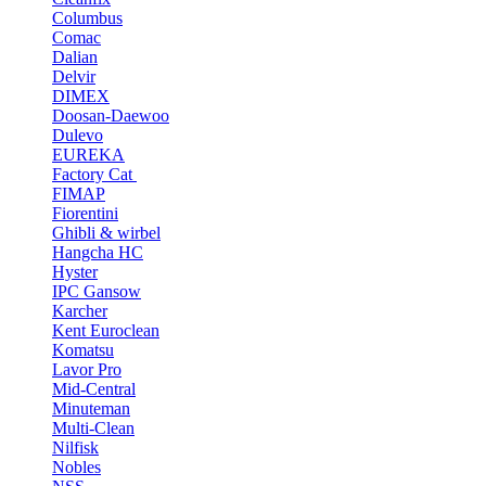
Columbus
Comac
Dalian
Delvir
DIMEX
Doosan-Daewoo
Dulevo
EUREKA
Factory Cat
FIMAP
Fiorentini
Ghibli & wirbel
Hangcha HC
Hyster
IPC Gansow
Karcher
Kent Euroclean
Komatsu
Lavor Pro
Mid-Central
Minuteman
Multi-Clean
Nilfisk
Nobles