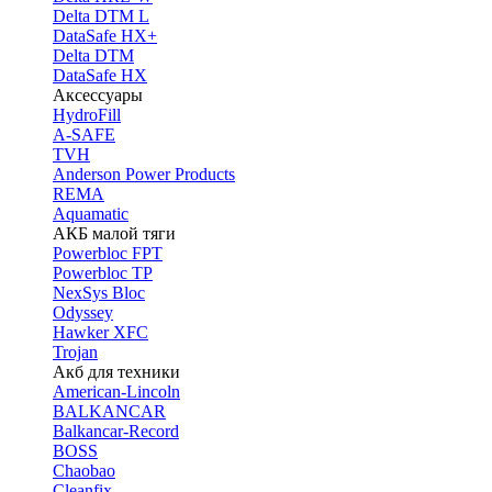
Delta DTM L
DataSafe HX+
Delta DTM
DataSafe HX
Аксессуары
HydroFill
A-SAFE
TVH
Anderson Power Products
REMA
Aquamatic
АКБ малой тяги
Powerbloc FPT
Powerbloc TP
NexSys Bloc
Odyssey
Hawker XFC
Trojan
Акб для техники
American-Lincoln
BALKANCAR
Balkancar-Record
BOSS
Chaobao
Cleanfix