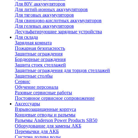
Для 80V аккумуляторов
Для литий-ионных аккумуляторов
Для тяговых аккумуляторов
Для свинцово-кислотных аккумуляторов
Для гелевых аккумуляторов
Десульфатирующие зарядные устройства
Для склада
Зарядная комната
Пожарная безопасность
Защитные ограждения
Бордюрные ограждения
Защита стоек стеллажей
Защитные ограждения для торцов стеллажей
Защитные столбы
Сервис
Обучение персонала
Разовые сервисные работы
Постоянное сервисное сопровожение
Аксессуары
Взрывозащищенные корпуса
Концевые отводы и разъемы
Разъемы Anderson Power Products SB50
Оборудование для замены АКБ
Перемычки для АКБ
Система долива воды