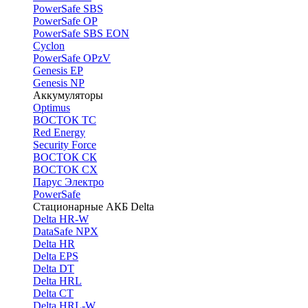
PоwerSafe SBS
PowerSafe OP
PоwerSafe SBS EON
Cyclon
PowerSafe OPzV
Genesis EP
Genesis NP
Аккумуляторы
Optimus
ВОСТОК ТС
Red Energy
Security Force
ВОСТОК СК
ВОСТОК СХ
Парус Электро
PowerSafe
Стационарные АКБ Delta
Delta HR-W
DataSafe NPX
Delta HR
Delta EPS
Delta DT
Delta HRL
Delta CT
Delta HRL-W