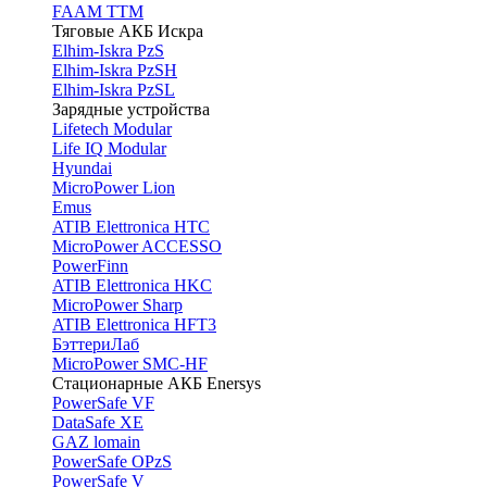
FAAM TTM
Тяговые АКБ Искра
Elhim-Iskra PzS
Elhim-Iskra PzSH
Elhim-Iskra PzSL
Зарядные устройства
Lifetech Modular
Life IQ Modular
Hyundai
MicroPower Lion
Emus
ATIB Elettronica HTC
MicroPower ACCESSO
PowerFinn
ATIB Elettronica HKC
MicroPower Sharp
ATIB Elettronica HFT3
БэттериЛаб
MicroPower SMC-HF
Стационарные АКБ Enersys
PowerSafe VF
DataSafe XE
GAZ lomain
PowerSafe OPzS
PowerSafe V