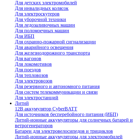
Для детских электромобилей
Для инвалидных колясок
Для электроскутеров
Для уборочной техники
Для ледозаливочных машин
Для поломоечных машин
Для ИБП
Для охранно-пожарной сигнализации
Для аварийного освещения
Для железнодорожного транспорта
Для вагонов
Для локомотивов
Для поездов
Для тепловозов
Для электровозов
Для резервного и автономного питания
Для систем телекоммуникации и связи
Для электростанций
Литий
12В аккумулятор CyberBATT
Для источников бесперебойного питания (ИБП)
Литий-ионные аккумуляторы для солнечных батарей и
ветрогенераторов
Батареи для электровелосипедов и трициклов
Литий-ионные аккумуляторы для электромобилей