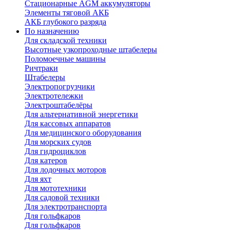
Стационарные AGM аккумуляторы
Элементы тяговой АКБ
АКБ глубокого разряда
По назначению
Для складской техники
Высотные узкопроходные штабелеры
Поломоечные машины
Ричтраки
Штабелеры
Электропогрузчики
Электротележки
Электроштабелёры
Для альтернативной энергетики
Для кассовых аппаратов
Для медицинского оборудования
Для морских судов
Для гидроциклов
Для катеров
Для лодочных моторов
Для яхт
Для мототехники
Для садовой техники
Для электротранспорта
Для гольфкаров
Для гольфкаров