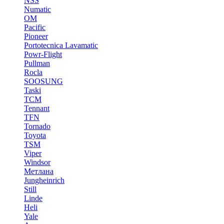
NSS
Numatic
OM
Pacific
Pioneer
Portotecnica Lavamatic
Powr-Flight
Pullman
Rocla
SOOSUNG
Taski
TCM
Tennant
TFN
Tornado
Toyota
TSM
Viper
Windsor
Метлана
Jungheinrich
Still
Linde
Heli
Yale