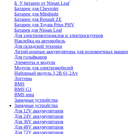
Б_У батареи от Nissan Leaf
Батареи для Chevrolet
Батареи для Mitsibishi
Батареи для Renault ZE
Батареи для Toyata Prius PHV
Батарея для Nissan Leaf
Для электромотоциклов и электроскутеров
Наклейка на автомобиль
Для складской техники
Литий-ионные аккумуляторы для поломоечных машин
Для гольфкаров
Элементы и модули
Модули для электромобилей
Наборный модуль 3,2В 61,2Ач
Логгеры
BMS
BMS G1
BMS mini
Зарядные устройства
Зарядные устройства
Для 12V аккумуляторов
Для 24V аккумуляторов
Для 36V аккумуляторов
Для 48V аккумуляторов
Для 72V аккумуляторов