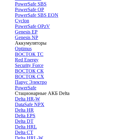
PоwerSafe SBS
PowerSafe OP
PоwerSafe SBS EON
Cyclon
PowerSafe OPzV
Genesis EP
Genesis NP
Аккумуляторы
Optimus
ВОСТОК ТС
Red Energy
Security Force
ВОСТОК СК
ВОСТОК СХ
Парус Электро
PowerSafe
Стационарные АКБ Delta
Delta HR-W
DataSafe NPX
Delta HR
Delta EPS
Delta DT
Delta HRL
Delta CT
Delta HRL-W