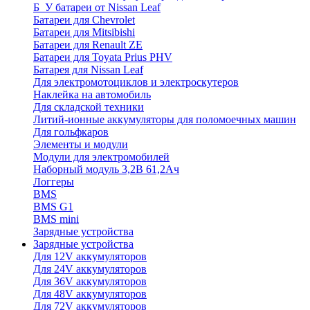
Б_У батареи от Nissan Leaf
Батареи для Chevrolet
Батареи для Mitsibishi
Батареи для Renault ZE
Батареи для Toyata Prius PHV
Батарея для Nissan Leaf
Для электромотоциклов и электроскутеров
Наклейка на автомобиль
Для складской техники
Литий-ионные аккумуляторы для поломоечных машин
Для гольфкаров
Элементы и модули
Модули для электромобилей
Наборный модуль 3,2В 61,2Ач
Логгеры
BMS
BMS G1
BMS mini
Зарядные устройства
Зарядные устройства
Для 12V аккумуляторов
Для 24V аккумуляторов
Для 36V аккумуляторов
Для 48V аккумуляторов
Для 72V аккумуляторов