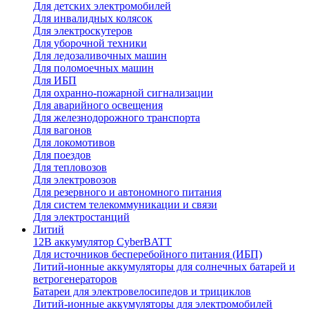
Для детских электромобилей
Для инвалидных колясок
Для электроскутеров
Для уборочной техники
Для ледозаливочных машин
Для поломоечных машин
Для ИБП
Для охранно-пожарной сигнализации
Для аварийного освещения
Для железнодорожного транспорта
Для вагонов
Для локомотивов
Для поездов
Для тепловозов
Для электровозов
Для резервного и автономного питания
Для систем телекоммуникации и связи
Для электростанций
Литий
12В аккумулятор CyberBATT
Для источников бесперебойного питания (ИБП)
Литий-ионные аккумуляторы для солнечных батарей и
ветрогенераторов
Батареи для электровелосипедов и трициклов
Литий-ионные аккумуляторы для электромобилей