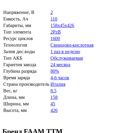
Напряжение, В
2
Емкость, Ач
110
Габариты, мм
158x45x426
Тип элемента
2PzB
Ресурс циклов
1600
Технология
Свинцово-кислотная
Залив дис.воды
1 раз в неделю
Тип АКБ
Обслуживаемая
Гарантия завода
24 месяца
Глубина разряда
80%
Время заряда
4-6 часов
Страна производитель
Италия
Вес, кг
8.5
Длина, мм
158
Ширина, мм
45
Высота, мм
426
Бренд FAAM TTM