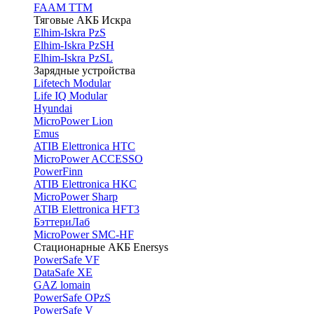
FAAM TTM
Тяговые АКБ Искра
Elhim-Iskra PzS
Elhim-Iskra PzSH
Elhim-Iskra PzSL
Зарядные устройства
Lifetech Modular
Life IQ Modular
Hyundai
MicroPower Lion
Emus
ATIB Elettronica HTC
MicroPower ACCESSO
PowerFinn
ATIB Elettronica HKC
MicroPower Sharp
ATIB Elettronica HFT3
БэттериЛаб
MicroPower SMC-HF
Стационарные АКБ Enersys
PowerSafe VF
DataSafe XE
GAZ lomain
PowerSafe OPzS
PowerSafe V