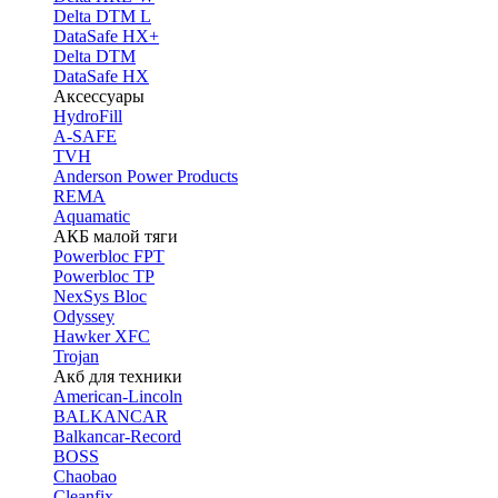
Delta DTM L
DataSafe HX+
Delta DTM
DataSafe HX
Аксессуары
HydroFill
A-SAFE
TVH
Anderson Power Products
REMA
Aquamatic
АКБ малой тяги
Powerbloc FPT
Powerbloc TP
NexSys Bloc
Odyssey
Hawker XFC
Trojan
Акб для техники
American-Lincoln
BALKANCAR
Balkancar-Record
BOSS
Chaobao
Cleanfix