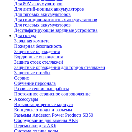
Для 80V аккумуляторов
Для литий-ионных аккумуляторов
Для тяговых аккумуляторов
Для свинцово-кислотных аккумуляторов
Для гелевых аккумуляторов
Десульфатирующие зарядные устройства
Для склада
Зарядная комната
Пожарная безопасность
Защитные ограждения
Бордюрные ограждения
Защита стоек стеллажей
Защитные ограждения для торцов стеллажей
Защитные столбы
Сервис
Обучение персонала
Разовые сервисные работы
Постоянное сервисное сопровожение
Аксессуары
Взрывозащищенные корпуса
Концевые отводы и разъемы
Разъемы Anderson Power Products SB50
Оборудование для замены АКБ
Перемычки для АКБ
Система долива воды