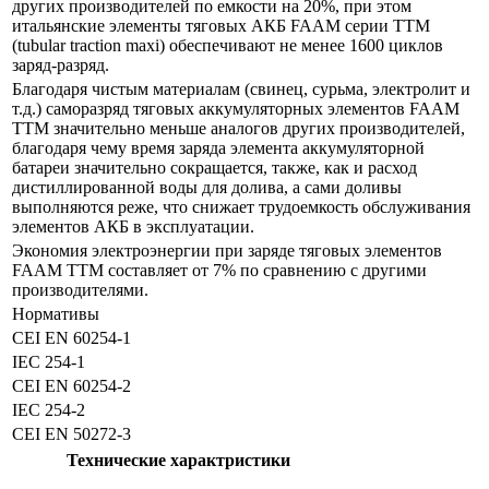
других производителей по емкости на 20%, при этом
итальянские элементы тяговых АКБ FAAM серии ТТМ
(tubular traction maxi) обеспечивают не менее 1600 циклов
заряд-разряд.
Благодаря чистым материалам (свинец, сурьма, электролит и
т.д.) саморазряд тяговых аккумуляторных элементов FAAM
TTM значительно меньше аналогов других производителей,
благодаря чему время заряда элемента аккумуляторной
батареи значительно сокращается, также, как и расход
дистиллированной воды для долива, а сами доливы
выполняются реже, что снижает трудоемкость обслуживания
элементов АКБ в эксплуатации.
Экономия электроэнергии при заряде тяговых элементов
FAAM TTM составляет от 7% по сравнению с другими
производителями.
Нормативы
CEI EN 60254-1
IEC 254-1
CEI EN 60254-2
IEC 254-2
CEI EN 50272-3
Технические характристики