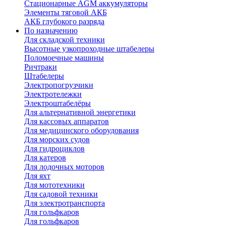
Стационарные AGM аккумуляторы
Элементы тяговой АКБ
АКБ глубокого разряда
По назначению
Для складской техники
Высотные узкопроходные штабелеры
Поломоечные машины
Ричтраки
Штабелеры
Электропогрузчики
Электротележки
Электроштабелёры
Для альтернативной энергетики
Для кассовых аппаратов
Для медицинского оборудования
Для морских судов
Для гидроциклов
Для катеров
Для лодочных моторов
Для яхт
Для мототехники
Для садовой техники
Для электротранспорта
Для гольфкаров
Для гольфкаров