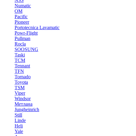
NSS
Numatic
OM
Pacific
Pioneer
Portotecnica Lavamatic
Powr-Flight
Pullman
Rocla
SOOSUNG
Taski
TCM
Tennant
TFN
Tornado
Toyota
TSM
Viper
Windsor
Метлана
Jungheinrich
Still
Linde
Heli
Yale