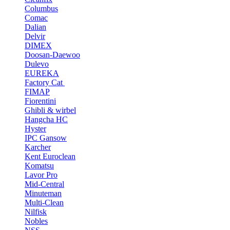
Columbus
Comac
Dalian
Delvir
DIMEX
Doosan-Daewoo
Dulevo
EUREKA
Factory Cat
FIMAP
Fiorentini
Ghibli & wirbel
Hangcha HC
Hyster
IPC Gansow
Karcher
Kent Euroclean
Komatsu
Lavor Pro
Mid-Central
Minuteman
Multi-Clean
Nilfisk
Nobles