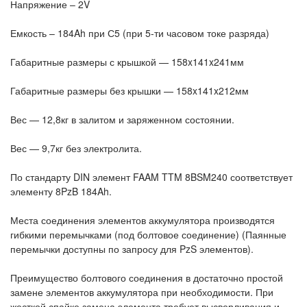
Напряжение – 2V
Емкость – 184Ah при С5 (при 5-ти часовом токе разряда)
Габаритные размеры с крышкой — 158x141x241мм
Габаритные размеры без крышки — 158x141x212мм
Вес — 12,8кг в залитом и заряженном состоянии.
Вес — 9,7кг без электролита.
По стандарту DIN элемент FAAM TTM 8BSM240 соответствует
элементу 8PzB 184Ah.
Места соединения элементов аккумулятора производятся
гибкими перемычками (под болтовое соединение) (Паянные
перемычки доступны по запросу для PzS элементов).
Преимущество болтового соединения в достаточно простой
замене элементов аккумулятора при необходимости. При
жесткой спайке замена элемента требует высверливания и