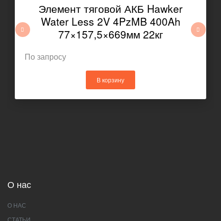
Элемент тяговой АКБ Hawker
Water Less 2V 4PzMB 400Ah
77×157,5×669мм 22кг
По запросу
В корзину
О нас
О НАС
СТАТЬИ