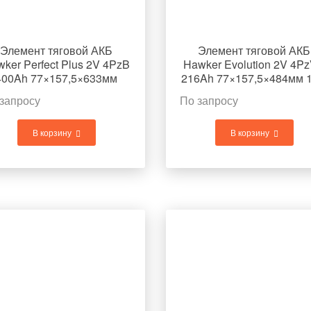
Элемент тяговой АКБ
Элемент тяговой АКБ
ker Perfect Plus 2V 4PzB
Hawker Evolution 2V 4P
400Ah 77×157,5×633мм
216Ah 77×157,5×484мм 1
22,6кг
запросу
По запросу
В корзину
В корзину