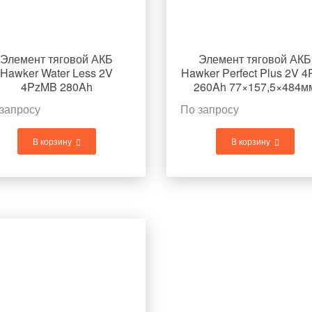
Элемент тяговой АКБ
Элемент тяговой АКБ
Hawker Water Less 2V
Hawker Perfect Plus 2V 
4PzMB 280Ah
260Ah 77×157,5×484м
77×157,5×541мм 16,7кг
16,1кг
запросу
По запросу
В корзину
В корзину