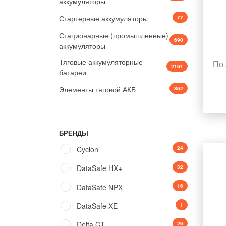
аккумуляторы
Стартерные аккумуляторы
77
Стационарные (промышленные)
690
аккумуляторы
Тяговые аккумуляторные
По 
2161
батареи
Элементы тяговой АКБ
862
БРЕНДЫ
Cyclon
24
DataSafe HX+
32
DataSafe NPX
16
DataSafe XE
1
Delta CT
26