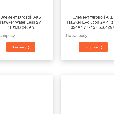
Элемент тяговой АКБ
Элемент тяговой АКБ
Hawker Water Less 2V
Hawker Evolution 2V 4P
4PzMB 240Ah
324Ah 77×157,5×642м
77×157,5×484мм 15кг
23,9кг
запросу
По запросу
В корзину
В корзину