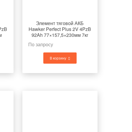
Элемент тяговой АКБ
4PzB
Hawker Perfect Plus 2V 4PzB
м
92Ah 77×157,5×230мм 7кг
По запросу
В корзину