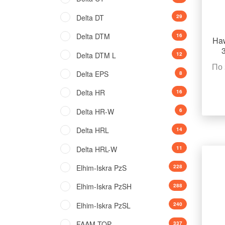
Delta DT
29
Delta DTM
16
Haw
Delta DTM L
12
По 
Delta EPS
8
Delta HR
16
Delta HR-W
6
Delta HRL
14
Delta HRL-W
11
Elhim-Iskra PzS
228
Elhim-Iskra PzSH
288
Elhim-Iskra PzSL
240
FAAM TOP
337