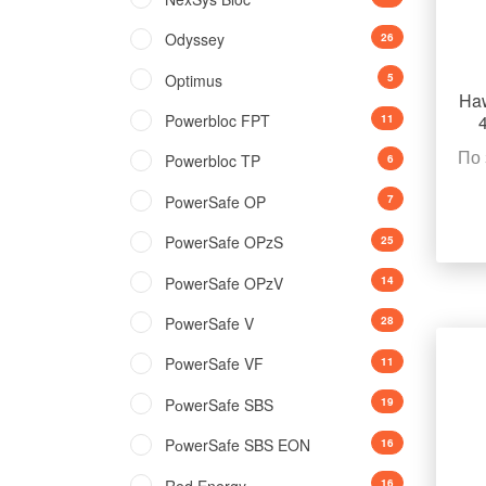
Odyssey
26
Optimus
5
Haw
Powerbloc FPT
11
По 
Powerbloc TP
6
PowerSafe OP
7
PowerSafe OPzS
25
PowerSafe OPzV
14
PowerSafe V
28
PowerSafe VF
11
PоwerSafe SBS
19
PоwerSafe SBS EON
16
Red Energy
16