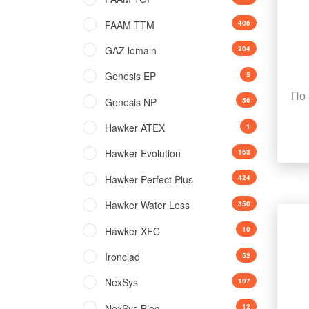
FAAM TTM
406
GAZ lomain
204
Genesis EP
5
По 
Genesis NP
56
Hawker ATEX
1
Hawker Evolution
163
Hawker Perfect Plus
424
Hawker Water Less
350
Hawker XFC
10
Ironclad
52
NexSys
107
NexSys Bloc
12