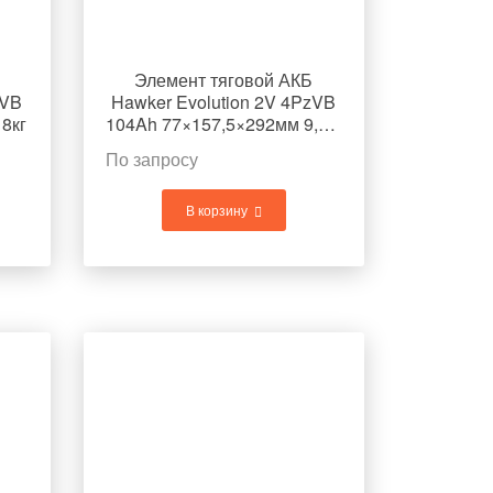
Элемент тяговой АКБ
zVB
Hawker Evolution 2V 4PzVB
8кг
104Ah 77×157,5×292мм 9,8кг
По запросу
В корзину