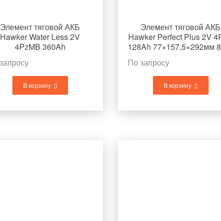
Элемент тяговой АКБ
Элемент тяговой АКБ
Hawker Water Less 2V
Hawker Perfect Plus 2V 
4PzMB 360Ah
77×157,5×642мм 20,7кг
запросу
По запросу
В корзину
В корзину