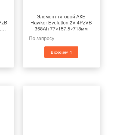
Элемент тяговой АКБ
4PzB
Hawker Evolution 2V 4PzVB
128Ah 77×157,5×292мм 8,7кг
368Ah 77×157,5×718мм
28,6кг
По запросу
В корзину