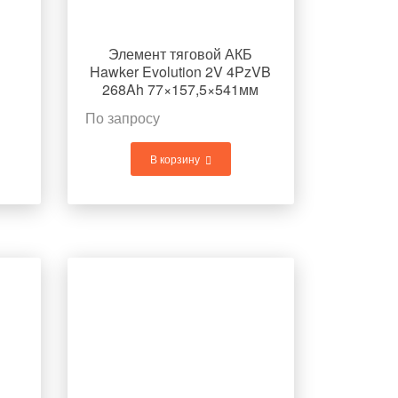
Элемент тяговой АКБ
Hawker Evolution 2V 4PzVB
268Ah 77×157,5×541мм
20,4кг
По запросу
В корзину