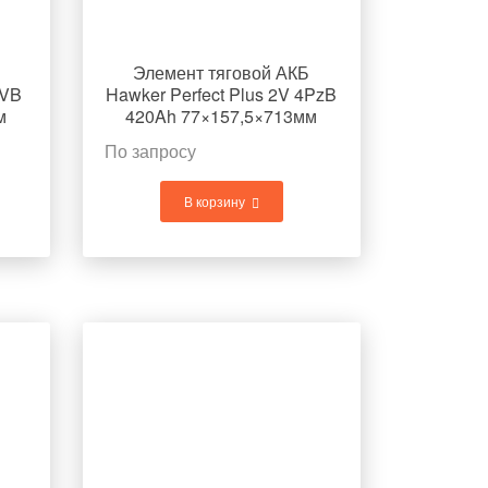
Элемент тяговой АКБ
zVB
Hawker Perfect Plus 2V 4PzB
м
420Ah 77×157,5×713мм
26,1кг
По запросу
В корзину