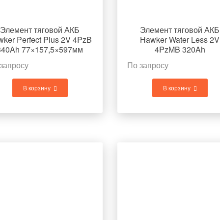
Элемент тяговой АКБ
Элемент тяговой АКБ
ker Perfect Plus 2V 4PzB
Hawker Water Less 2V
340Ah 77×157,5×597мм
4PzMB 320Ah
21,6кг
77×157,5×597мм 19кг
запросу
По запросу
В корзину
В корзину