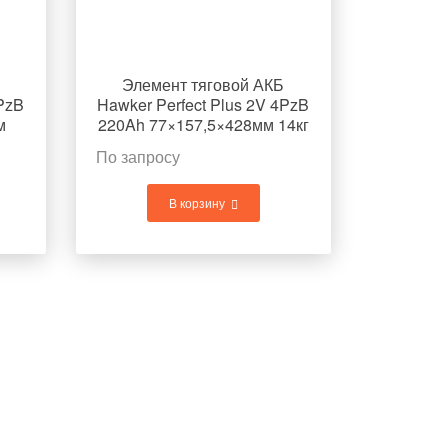
Элемент тяговой АКБ
4PzB
Hawker Perfect Plus 2V 4PzB
м
220Ah 77×157,5×428мм 14кг
По запросу
В корзину