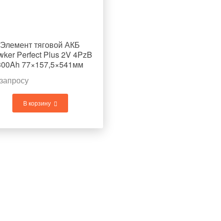
Элемент тяговой АКБ
ker Perfect Plus 2V 4PzB
300Ah 77×157,5×541мм
18,2кг
запросу
В корзину