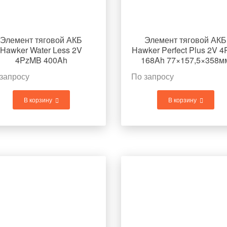
Элемент тяговой АКБ
Элемент тяговой АКБ
Hawker Water Less 2V
Hawker Perfect Plus 2V 
4PzMB 400Ah
168Ah 77×157,5×358м
77×157,5×669мм 22кг
11,4кг
запросу
По запросу
В корзину
В корзину