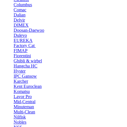
Columbus
Comac
Dalian
Delvir
DIMEX
Doosan-Daewoo
Dulevo
EUREKA
Factory Cat
FIMAP
Fiorentini
Ghibli & wirbel
Hangcha HC
Hyster
IPC Gansow
Karcher
Kent Euroclean
Komatsu
Lavor Pro
Mid-Central
Minuteman
Multi-Clean
Nilfisk
Nobles