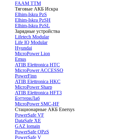
FAAM TTM
Тяговые АКБ Искра
Elhim-Iskra PzS
Elhim-Iskra PzSH
Elhim-Iskra PzSL
Зарядные устройства
Lifetech Modular
Life IQ Modular
Hyundai
MicroPower Lion
Emus
ATIB Elettronica HTC
MicroPower ACCESSO
PowerFinn
ATIB Elettronica HKC
MicroPower Sharp
ATIB Elettronica HFT3
БэттериЛаб
MicroPower SMC-HF
Стационарные АКБ Enersys
PowerSafe VF
DataSafe XE
GAZ lomain
PowerSafe OPzS
PowerSafe V