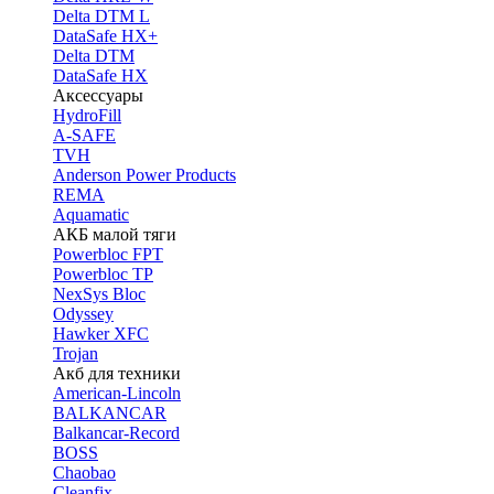
Delta DTM L
DataSafe HX+
Delta DTM
DataSafe HX
Аксессуары
HydroFill
A-SAFE
TVH
Anderson Power Products
REMA
Aquamatic
АКБ малой тяги
Powerbloc FPT
Powerbloc TP
NexSys Bloc
Odyssey
Hawker XFC
Trojan
Акб для техники
American-Lincoln
BALKANCAR
Balkancar-Record
BOSS
Chaobao
Cleanfix