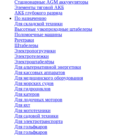
Стационарные AGM аккумуляторы
Элементы тяговой АКБ
АКБ глубокого разряда
По назначению
Для складской техники
Высотные узкопроходные штабелеры
Поломоечные машины
Ричтраки
Штабелеры
Электропогрузчики
Электротележки
Электроштабелёры
Для альтернативной энергетики
Для кассовых аппаратов
Для медицинского оборудования
Для морских судов
Для гидроциклов
Для катеров
Для лодочных моторов
Для яхт
Для мототехники
Для садовой техники
Для электротранспорта
Для гольфкаров
Для гольфкаров