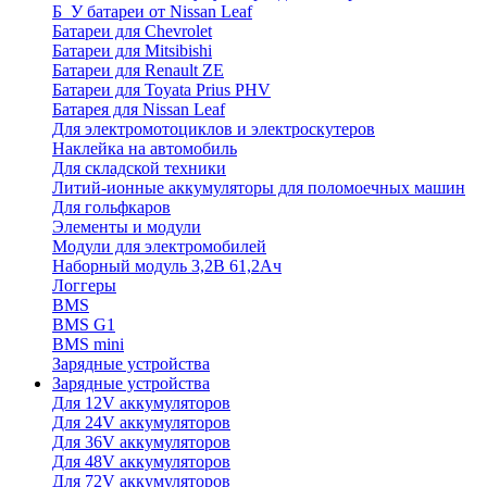
Б_У батареи от Nissan Leaf
Батареи для Chevrolet
Батареи для Mitsibishi
Батареи для Renault ZE
Батареи для Toyata Prius PHV
Батарея для Nissan Leaf
Для электромотоциклов и электроскутеров
Наклейка на автомобиль
Для складской техники
Литий-ионные аккумуляторы для поломоечных машин
Для гольфкаров
Элементы и модули
Модули для электромобилей
Наборный модуль 3,2В 61,2Ач
Логгеры
BMS
BMS G1
BMS mini
Зарядные устройства
Зарядные устройства
Для 12V аккумуляторов
Для 24V аккумуляторов
Для 36V аккумуляторов
Для 48V аккумуляторов
Для 72V аккумуляторов