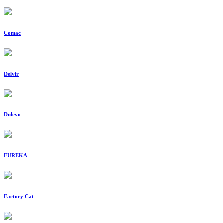
Comac
Delvir
Dulevo
EUREKA
Factory Cat