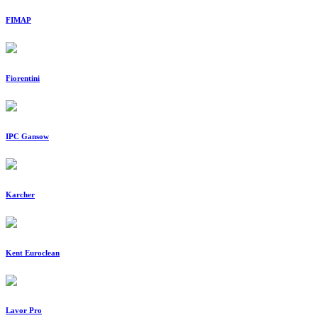
FIMAP
Fiorentini
IPC Gansow
Karcher
Kent Euroclean
Lavor Pro