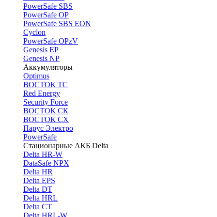
PоwerSafe SBS
PowerSafe OP
PоwerSafe SBS EON
Cyclon
PowerSafe OPzV
Genesis EP
Genesis NP
Аккумуляторы
Optimus
ВОСТОК ТС
Red Energy
Security Force
ВОСТОК СК
ВОСТОК СХ
Парус Электро
PowerSafe
Стационарные АКБ Delta
Delta HR-W
DataSafe NPX
Delta HR
Delta EPS
Delta DT
Delta HRL
Delta CT
Delta HRL-W