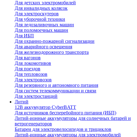
Для детских электромобилей
Для инвалидных колясок
Для электроскутеров
Для уборочной техники
Для ледозаливочных машин
Для поломоечных машин
Для ИБП
Для охранно-пожарной сигнализации
Для аварийного освещения
Для железнодорожного транспорта
Для вагонов
Для локомотивов
Для поездов
Для тепловозов
Для электровозов
Для резервного и автономного питания
Для систем телекоммуникации и связи
Для электростанций
Литий
12В аккумулятор CyberBATT
Для источников бесперебойного питания (ИБП)
Литий-ионные аккумуляторы для солнечных батарей и
ветрогенераторов
Батареи для электровелосипедов и трициклов
Литий-ионные аккумуляторы для электромобилей