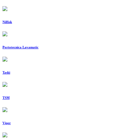
Nilfisk
Portotecnica Lavamatic
Taski
TSM
Viper