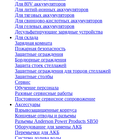
Для 80V аккумуляторов
Для литий-ионных аккумуляторов
Для тяговых аккумуляторов
Для свинцово-кислотных аккумуляторов
Для гелевых аккумуляторов
Десульфатирующие зарядные устройства
Для склада
Зарядная комната
Пожарная безопасность
Защитные ограждения
Бордюрные ограждения
Защита стоек стеллажей
Защитные ограждения для торцов стеллажей
Защитные столбы
Сервис
Обучение персонала
Разовые сервисные работы
Постоянное сервисное сопровожение
Аксессуары
Взрывозащищенные корпуса
Концевые отводы и разъемы
Разъемы Anderson Power Products SB50
Оборудование для замены АКБ
Перемычки для АКБ
Система долива воды