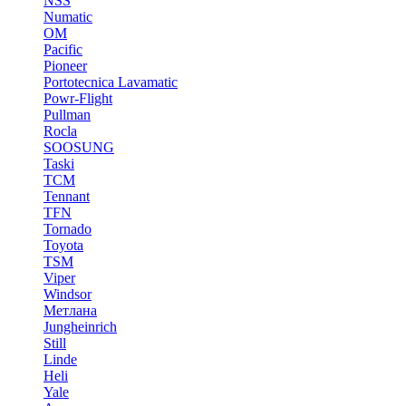
NSS
Numatic
OM
Pacific
Pioneer
Portotecnica Lavamatic
Powr-Flight
Pullman
Rocla
SOOSUNG
Taski
TCM
Tennant
TFN
Tornado
Toyota
TSM
Viper
Windsor
Метлана
Jungheinrich
Still
Linde
Heli
Yale