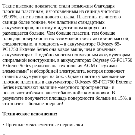
Такие высокие показатели стали возможны благодаря
плоским пластинам, изготовленным из свинца чистотой
99,99%, а не из свинцового сплава. Пластины из чистого
свинца более тонкие, чем пластины стандартных
аккумуляторов, поэтому в идентичном корпусе их
размещается больше. Чем больше пластин, тем больше
площадь поверхности их взаимодействия с активной массой,
следовательно, и мощность – в аккумуляторе Odyssey 65-
PC1750 Extreme Series она вдвое выше, чем в обычных
аккумуляторах. Подобно многим популярным аккумуляторам
спиральной конструкции, в аккумуляторах Odyssey 65-PC1750
Extreme Series реализована технология AGM с “сухими
элементами” и абсорбцией электролита, которая позволяет
ставить аккумуляторы на бок. Однако плотно упакованные
плоские пластины в аккумуляторе Odyssey 65-PC1750 Extreme
Series исключают наличие «мертвого пространства» и
позволяют избежать «шестибаночной» компоновки. В
результате получается площадь поверхности больше на 15%, а
это значит – больше энергии!
Техническое исполнение:
• Прочные межэлементные перемычки