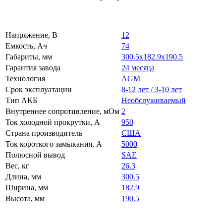
Напряжение, В
12
Емкость, Ач
74
Габариты, мм
300.5x182.9x190.5
Гарантия завода
24 месяца
Технология
AGM
Срок эксплуатации
8-12 лет / 3-10 лет
Тип АКБ
Необслуживаемый
Внутреннее сопротивление, мОм
2
Ток холодной прокрутки, A
950
Страна производитель
США
Ток короткого замыкания, А
5000
Полюсной вывод
SAE
Вес, кг
26.3
Длина, мм
300.5
Ширина, мм
182.9
Высота, мм
190.5