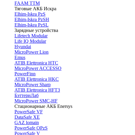
FAAM TTM
Тяговые АКБ Искра
Elhim-Iskra PzS
Elhim-Iskra PzSH
Elhim-Iskra PzSL
Зарядные устройства
Lifetech Modular
Life IQ Modular
Hyundai
MicroPower Lion
Emus
ATIB Elettronica HTC
MicroPower ACCESSO
PowerFinn
ATIB Elettronica HKC
MicroPower Sharp
ATIB Elettronica HFT3
БэттериЛаб
MicroPower SMC-HF
Стационарные АКБ Enersys
PowerSafe VF
DataSafe XE
GAZ lomain
PowerSafe OPzS
PowerSafe V