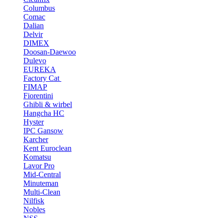
Columbus
Comac
Dalian
Delvir
DIMEX
Doosan-Daewoo
Dulevo
EUREKA
Factory Cat
FIMAP
Fiorentini
Ghibli & wirbel
Hangcha HC
Hyster
IPC Gansow
Karcher
Kent Euroclean
Komatsu
Lavor Pro
Mid-Central
Minuteman
Multi-Clean
Nilfisk
Nobles