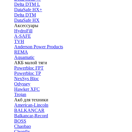
Delta DTM L
DataSafe HX+
Delta DTM
DataSafe HX
Аксессуары
HydroFill
A-SAFE
TVH
Anderson Power Products
REMA
Aquamatic
АКБ малой тяги
Powerbloc FPT
Powerbloc TP
NexSys Bloc
Odyssey
Hawker XFC
Trojan
Акб для техники
American-Lincoln
BALKANCAR
Balkancar-Record
BOSS
Chaobao
Cleanfix