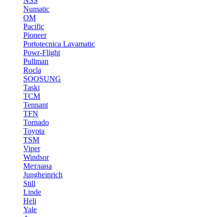
NSS
Numatic
OM
Pacific
Pioneer
Portotecnica Lavamatic
Powr-Flight
Pullman
Rocla
SOOSUNG
Taski
TCM
Tennant
TFN
Tornado
Toyota
TSM
Viper
Windsor
Метлана
Jungheinrich
Still
Linde
Heli
Yale