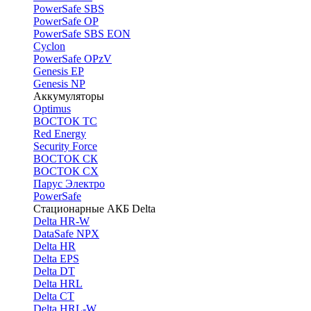
PоwerSafe SBS
PowerSafe OP
PоwerSafe SBS EON
Cyclon
PowerSafe OPzV
Genesis EP
Genesis NP
Аккумуляторы
Optimus
ВОСТОК ТС
Red Energy
Security Force
ВОСТОК СК
ВОСТОК СХ
Парус Электро
PowerSafe
Стационарные АКБ Delta
Delta HR-W
DataSafe NPX
Delta HR
Delta EPS
Delta DT
Delta HRL
Delta CT
Delta HRL-W