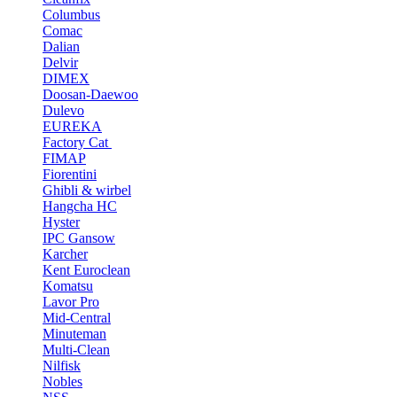
Columbus
Comac
Dalian
Delvir
DIMEX
Doosan-Daewoo
Dulevo
EUREKA
Factory Cat
FIMAP
Fiorentini
Ghibli & wirbel
Hangcha HC
Hyster
IPC Gansow
Karcher
Kent Euroclean
Komatsu
Lavor Pro
Mid-Central
Minuteman
Multi-Clean
Nilfisk
Nobles