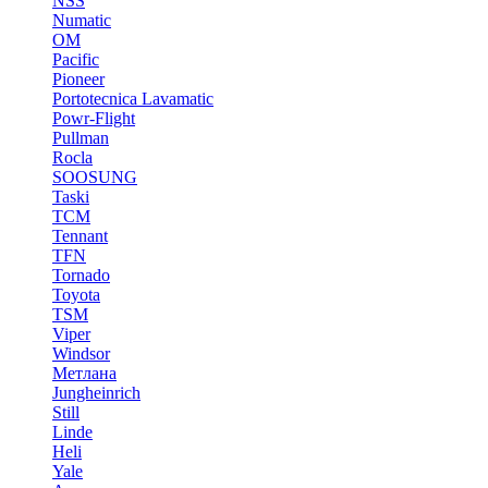
NSS
Numatic
OM
Pacific
Pioneer
Portotecnica Lavamatic
Powr-Flight
Pullman
Rocla
SOOSUNG
Taski
TCM
Tennant
TFN
Tornado
Toyota
TSM
Viper
Windsor
Метлана
Jungheinrich
Still
Linde
Heli
Yale