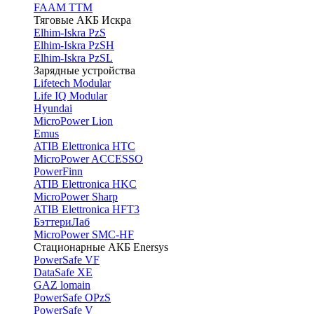
FAAM TTM
Тяговые АКБ Искра
Elhim-Iskra PzS
Elhim-Iskra PzSH
Elhim-Iskra PzSL
Зарядные устройства
Lifetech Modular
Life IQ Modular
Hyundai
MicroPower Lion
Emus
ATIB Elettronica HTC
MicroPower ACCESSO
PowerFinn
ATIB Elettronica HKC
MicroPower Sharp
ATIB Elettronica HFT3
БэттериЛаб
MicroPower SMC-HF
Стационарные АКБ Enersys
PowerSafe VF
DataSafe XE
GAZ lomain
PowerSafe OPzS
PowerSafe V