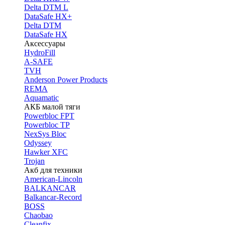
Delta DTM L
DataSafe HX+
Delta DTM
DataSafe HX
Аксессуары
HydroFill
A-SAFE
TVH
Anderson Power Products
REMA
Aquamatic
АКБ малой тяги
Powerbloc FPT
Powerbloc TP
NexSys Bloc
Odyssey
Hawker XFC
Trojan
Акб для техники
American-Lincoln
BALKANCAR
Balkancar-Record
BOSS
Chaobao
Cleanfix