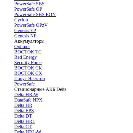
PоwerSafe SBS
PowerSafe OP
PоwerSafe SBS EON
Cyclon
PowerSafe OPzV
Genesis EP
Genesis NP
Аккумуляторы
Optimus
ВОСТОК ТС
Red Energy
Security Force
ВОСТОК СК
ВОСТОК СХ
Парус Электро
PowerSafe
Стационарные АКБ Delta
Delta HR-W
DataSafe NPX
Delta HR
Delta EPS
Delta DT
Delta HRL
Delta CT
Delta HRL-W