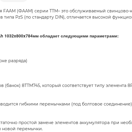
рея FAAM (ФААМ) серии TTM– это обслуживаемый свинцово-
ов типа PzS (по стандарту DIN), отличается высокой функц
Ah 1032x800x784мм обладает следующими параметрами:
токе разряда)
в (банок) 8TTM745, который соответствует типу элемента 8
водится гибкими перемычками (под болтовое соединение)
таточно простой замене элементов аккумулятора при необ
и новой перемычки.