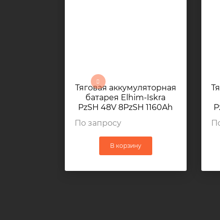
Тяговая аккумуляторная
Т
батарея Elhim-Iskra
PzSH 48V 8PzSH 1160Ah
P
1035x803x784мм 1675кг
1
По запросу
П
В корзину