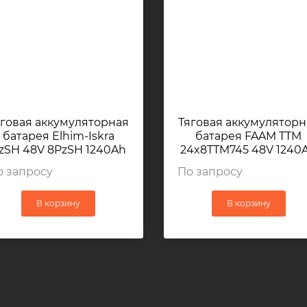
яговая аккумуляторная
Тяговая аккумуляторн
батарея Elhim-Iskra
батарея FAAM TTM
zSH 48V 8PzSH 1240Ah
24x8TTM745 48V 1240
035x803x784мм 1810кг
1032x800x784мм
о запросу
По запросу
В корзину
В корзину