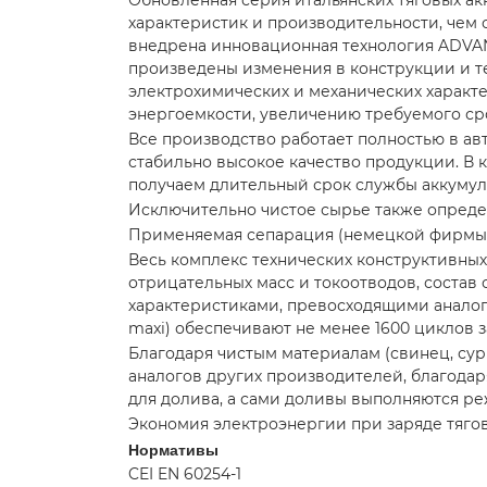
Обновленная серия итальянских тяговых ак
характеристик и производительности, чем 
внедрена инновационная технология ADVA
произведены изменения в конструкции и т
электрохимических и механических характ
энергоемкости, увеличению требуемого ср
Все производство работает полностью в а
стабильно высокое качество продукции. В
получаем длительный срок службы аккумуля
Исключительно чистое сырье также опреде
Применяемая сепарация (немецкой фирмы D
Весь комплекс технических конструктивны
отрицательных масс и токоотводов, состав
характеристиками, превосходящими аналоги
maxi) обеспечивают не менее 1600 циклов з
Благодаря чистым материалам (свинец, сур
аналогов других производителей, благодар
для долива, а сами доливы выполняются ре
Экономия электроэнергии при заряде тяго
Нормативы
CEI EN 60254-1