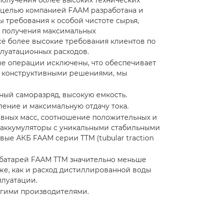
получения более высоких технических
й целью компанией FAAM разработана и
требования к особой чистоте сырья,
я получения максимальных
сё более высокие требования клиентов по
луатационных расходов.
ые операции исключены, что обеспечивает
и конструктивными решениями, мы
ный саморазряд, высокую емкость.
ние и максимальную отдачу тока.
ивных масс, соотношение положительных и
ть аккумуляторы с уникальными стабильными
ые АКБ FAAM серии ТТМ (tubular traction
х батарей FAAM TTM значительно меньше
кже, как и расход дистиллированной воды
плуатации.
угими производителями.