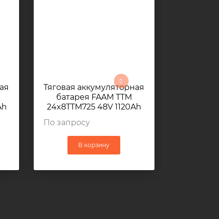
ая
Тяговая аккумуляторная
Тяговая 
батарея FAAM TTM
батар
Ah
24x8TTM725 48V 1120Ah
24x8TOP7
1032x800x784мм
1032
По запросу
По запро
В корзину
В