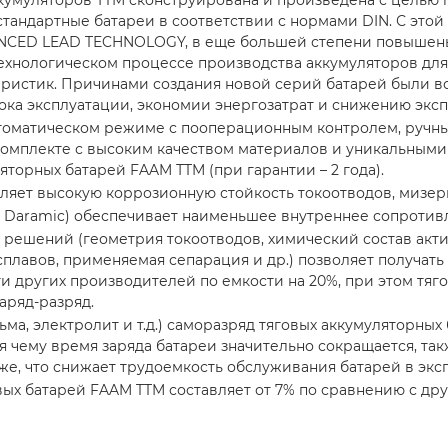
кумуляторов ТTM сконструирована и произведена с целью 
стандартные батареи в соответствии с нормами DIN. С это
NCED LEAD TECHNOLOGY, в еще большей степени повышены 
ехнологическом процессе производства аккумуляторов дл
еристик. Причинами создания новой серий батарей были в
ока эксплуатации, экономии энергозатрат и снижению эксп
втоматическом режиме с пооперационным контролем, ручн
 комплекте с высоким качеством материалов и уникальным
торных батарей FAAM ТTM (при гарантии – 2 года).
ляет высокую коррозионную стойкость токоотводов, мизер
aramic) обеспечивает наименьшее внутреннее сопротивле
х решений (геометрия токоотводов, химический состав акт
 сплавов, применяемая сепарация и др.) позволяет получа
 других производителей по емкости на 20%, при этом тягов
аряд-разряд.
ьма, электролит и т.д.) саморазряд тяговых аккумуляторны
я чему время заряда батареи значительно сокращается, та
же, что снижает трудоемкость обслуживания батарей в экс
вых батарей FAAM TTM составляет от 7% по сравнению с др