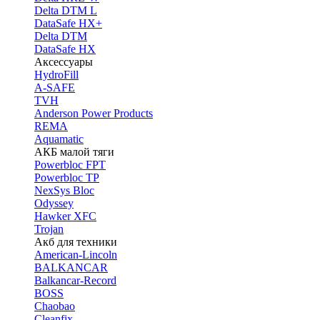
Delta DTM L
DataSafe HX+
Delta DTM
DataSafe HX
Аксессуары
HydroFill
A-SAFE
TVH
Anderson Power Products
REMA
Aquamatic
АКБ малой тяги
Powerbloc FPT
Powerbloc TP
NexSys Bloc
Odyssey
Hawker XFC
Trojan
Акб для техники
American-Lincoln
BALKANCAR
Balkancar-Record
BOSS
Chaobao
Cleanfix