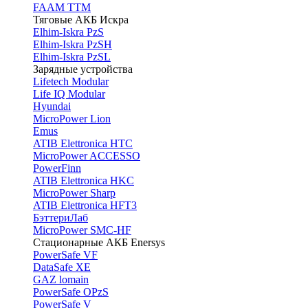
FAAM TTM
Тяговые АКБ Искра
Elhim-Iskra PzS
Elhim-Iskra PzSH
Elhim-Iskra PzSL
Зарядные устройства
Lifetech Modular
Life IQ Modular
Hyundai
MicroPower Lion
Emus
ATIB Elettronica HTC
MicroPower ACCESSO
PowerFinn
ATIB Elettronica HKC
MicroPower Sharp
ATIB Elettronica HFT3
БэттериЛаб
MicroPower SMC-HF
Стационарные АКБ Enersys
PowerSafe VF
DataSafe XE
GAZ lomain
PowerSafe OPzS
PowerSafe V