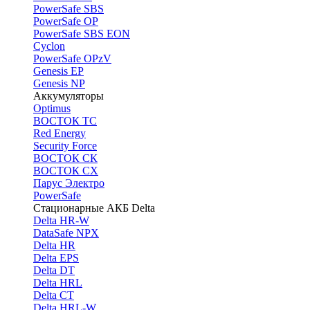
PоwerSafe SBS
PowerSafe OP
PоwerSafe SBS EON
Cyclon
PowerSafe OPzV
Genesis EP
Genesis NP
Аккумуляторы
Optimus
ВОСТОК ТС
Red Energy
Security Force
ВОСТОК СК
ВОСТОК СХ
Парус Электро
PowerSafe
Стационарные АКБ Delta
Delta HR-W
DataSafe NPX
Delta HR
Delta EPS
Delta DT
Delta HRL
Delta CT
Delta HRL-W