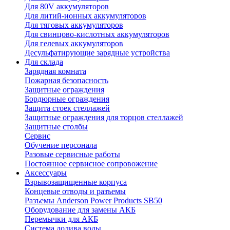
Для 80V аккумуляторов
Для литий-ионных аккумуляторов
Для тяговых аккумуляторов
Для свинцово-кислотных аккумуляторов
Для гелевых аккумуляторов
Десульфатирующие зарядные устройства
Для склада
Зарядная комната
Пожарная безопасность
Защитные ограждения
Бордюрные ограждения
Защита стоек стеллажей
Защитные ограждения для торцов стеллажей
Защитные столбы
Сервис
Обучение персонала
Разовые сервисные работы
Постоянное сервисное сопровожение
Аксессуары
Взрывозащищенные корпуса
Концевые отводы и разъемы
Разъемы Anderson Power Products SB50
Оборудование для замены АКБ
Перемычки для АКБ
Система долива воды