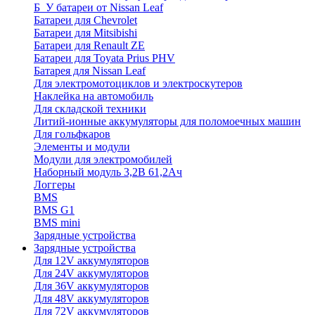
Б_У батареи от Nissan Leaf
Батареи для Chevrolet
Батареи для Mitsibishi
Батареи для Renault ZE
Батареи для Toyata Prius PHV
Батарея для Nissan Leaf
Для электромотоциклов и электроскутеров
Наклейка на автомобиль
Для складской техники
Литий-ионные аккумуляторы для поломоечных машин
Для гольфкаров
Элементы и модули
Модули для электромобилей
Наборный модуль 3,2В 61,2Ач
Логгеры
BMS
BMS G1
BMS mini
Зарядные устройства
Зарядные устройства
Для 12V аккумуляторов
Для 24V аккумуляторов
Для 36V аккумуляторов
Для 48V аккумуляторов
Для 72V аккумуляторов