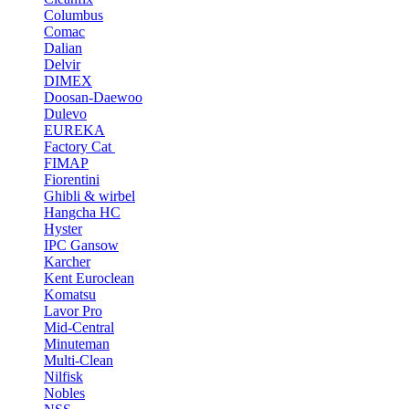
Columbus
Comac
Dalian
Delvir
DIMEX
Doosan-Daewoo
Dulevo
EUREKA
Factory Cat
FIMAP
Fiorentini
Ghibli & wirbel
Hangcha HC
Hyster
IPC Gansow
Karcher
Kent Euroclean
Komatsu
Lavor Pro
Mid-Central
Minuteman
Multi-Clean
Nilfisk
Nobles