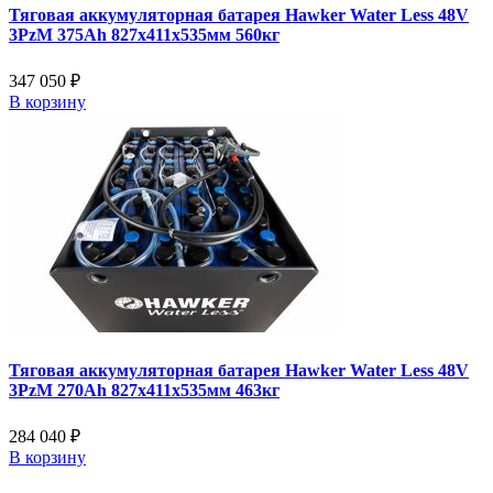
Тяговая аккумуляторная батарея Hawker Water Less 48V
3PzM 375Ah 827x411x535мм 560кг
347 050 ₽
В корзину
Тяговая аккумуляторная батарея Hawker Water Less 48V
3PzM 270Ah 827x411x535мм 463кг
284 040 ₽
В корзину