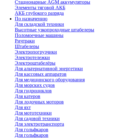
Стационарные AGM аккумуляторы
Элементы тяговой АКБ
АКБ глубокого разряда
По назначению
Для складской техники
Высотные узкопроходные штабелеры
Поломоечные машины
Ричтраки
Штабелеры
Электропогрузчики
Электротележки
Электроштабелёры
Для альтернативной энергетики
Для кассовых аппаратов
Для медицинского оборудования
Для морских судов
Для гидроциклов
Для катеров
Для лодочных моторов
Для яхт
Для мототехники
Для садовой техники
Для электротранспорта
Для гольфкаров
Для гольфкаров