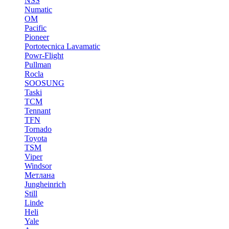
NSS
Numatic
OM
Pacific
Pioneer
Portotecnica Lavamatic
Powr-Flight
Pullman
Rocla
SOOSUNG
Taski
TCM
Tennant
TFN
Tornado
Toyota
TSM
Viper
Windsor
Метлана
Jungheinrich
Still
Linde
Heli
Yale