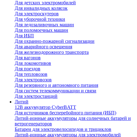
Для детских электромобилей
Для инвалидных колясок
Для электроскутеров
Для уборочной техники
Для ледозаливочных машин
Для поломоечных машин
Для ИБП
Для охранно-пожарной сигнализации
Для аварийного освещения
Для железнодорожного транспорта
Для вагонов
Для локомотивов
Для поездов
Для тепловозов
Для электровозов
Для резервного и автономного питания
Для систем телекоммуникации и связи
Для электростанций
Литий
12В аккумулятор CyberBATT
Для источников бесперебойного питания (ИБП)
Литий-ионные аккумуляторы для солнечных батарей и
ветрогенераторов
Батареи для электровелосипедов и трициклов
Литий-ионные аккумуляторы для электромобилей