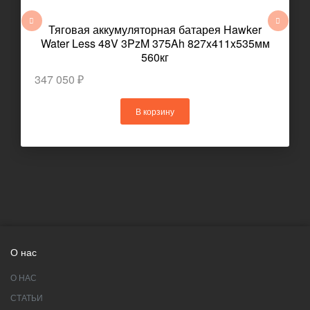
Тяговая аккумуляторная батарея Hawker
Water Less 48V 3PzM 375Ah 827x411x535мм
560кг
347 050 ₽
В корзину
О нас
О НАС
СТАТЬИ