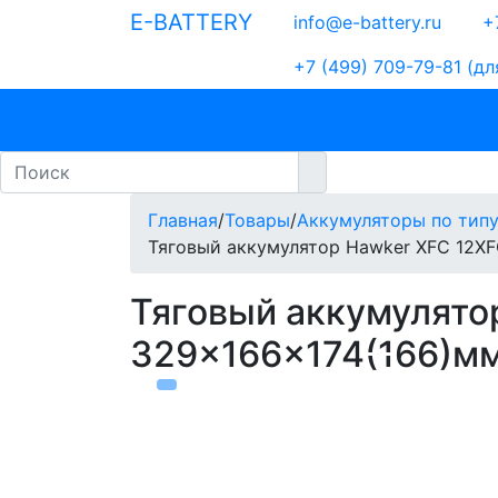
E-BATTERY
info@e-battery.ru
+7
+7 (499) 709-79-81
(дл
Бренды
Аккумуляторы по типу
По
Главная
/
Товары
/
Аккумуляторы по тип
Тяговый аккумулятор Hawker XFC 12X
Тяговый аккумулято
329x166x174(166)м