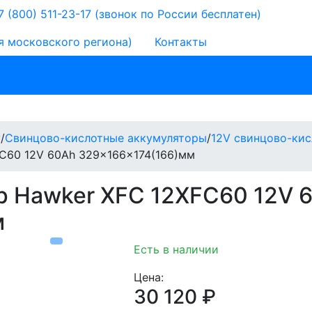
 (800) 511-23-17
(звонок по России бесплатен)
я московского региона)
Контакты
 назначению
Литий
Зарядные устройства
Для
у
/
Свинцово-кислотные аккумуляторы
/
12V свинцово-ки
FC60 12V 60Ah 329x166x174(166)мм
р Hawker XFC 12XFC60 12V 
м
Есть в наличии
Цена:
30 120
₽