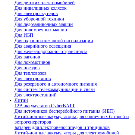
Для детских электромобилей
Для инвалидных колясок
Для электроскутеров
Для уборочной техники
Для ледозаливочных машин
Для поломоечных машин
Для ИБП
Для охранно-пожарной сигнализации
Для аварийного освещения
Для железнодорожного транспорта
Для вагонов
Для локомотивов
Для поездов
Для тепловозов
Для электровозов
Для резервного и автономного питания
Для систем телекоммуникации и связи
Для электростанций
Литий
12В аккумулятор CyberBATT
Для источников бесперебойного питания (ИБП)
Литий-ионные аккумуляторы для солнечных батарей и
ветрогенераторов
Батареи для электровелосипедов и трициклов
Литий-ионные аккумуляторы для электромобилей