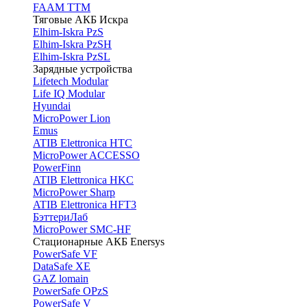
FAAM TTM
Тяговые АКБ Искра
Elhim-Iskra PzS
Elhim-Iskra PzSH
Elhim-Iskra PzSL
Зарядные устройства
Lifetech Modular
Life IQ Modular
Hyundai
MicroPower Lion
Emus
ATIB Elettronica HTC
MicroPower ACCESSO
PowerFinn
ATIB Elettronica HKC
MicroPower Sharp
ATIB Elettronica HFT3
БэттериЛаб
MicroPower SMC-HF
Стационарные АКБ Enersys
PowerSafe VF
DataSafe XE
GAZ lomain
PowerSafe OPzS
PowerSafe V