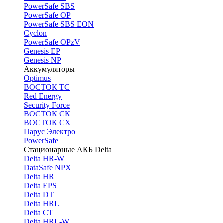
PоwerSafe SBS
PowerSafe OP
PоwerSafe SBS EON
Cyclon
PowerSafe OPzV
Genesis EP
Genesis NP
Аккумуляторы
Optimus
ВОСТОК ТС
Red Energy
Security Force
ВОСТОК СК
ВОСТОК СХ
Парус Электро
PowerSafe
Стационарные АКБ Delta
Delta HR-W
DataSafe NPX
Delta HR
Delta EPS
Delta DT
Delta HRL
Delta CT
Delta HRL-W