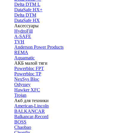
Delta DTM L
DataSafe HX+
Delta DTM
DataSafe HX
Аксессуары
HydroFill
A-SAFE
TVH
Anderson Power Products
REMA
Aquamatic
АКБ малой тяги
Powerbloc FPT
Powerbloc TP
NexSys Bloc
Odyssey
Hawker XFC
Trojan
Акб для техники
American-Lincoln
BALKANCAR
Balkancar-Record
BOSS
Chaobao
Cleanfix