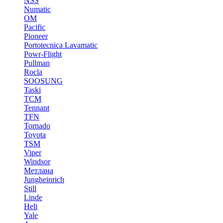
NSS
Numatic
OM
Pacific
Pioneer
Portotecnica Lavamatic
Powr-Flight
Pullman
Rocla
SOOSUNG
Taski
TCM
Tennant
TFN
Tornado
Toyota
TSM
Viper
Windsor
Метлана
Jungheinrich
Still
Linde
Heli
Yale