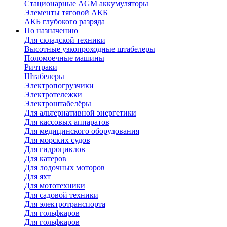
Стационарные AGM аккумуляторы
Элементы тяговой АКБ
АКБ глубокого разряда
По назначению
Для складской техники
Высотные узкопроходные штабелеры
Поломоечные машины
Ричтраки
Штабелеры
Электропогрузчики
Электротележки
Электроштабелёры
Для альтернативной энергетики
Для кассовых аппаратов
Для медицинского оборудования
Для морских судов
Для гидроциклов
Для катеров
Для лодочных моторов
Для яхт
Для мототехники
Для садовой техники
Для электротранспорта
Для гольфкаров
Для гольфкаров