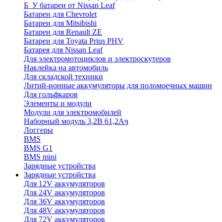
Б_У батареи от Nissan Leaf
Батареи для Chevrolet
Батареи для Mitsibishi
Батареи для Renault ZE
Батареи для Toyata Prius PHV
Батарея для Nissan Leaf
Для электромотоциклов и электроскутеров
Наклейка на автомобиль
Для складской техники
Литий-ионные аккумуляторы для поломоечных машин
Для гольфкаров
Элементы и модули
Модули для электромобилей
Наборный модуль 3,2В 61,2Ач
Логгеры
BMS
BMS G1
BMS mini
Зарядные устройства
Зарядные устройства
Для 12V аккумуляторов
Для 24V аккумуляторов
Для 36V аккумуляторов
Для 48V аккумуляторов
Для 72V аккумуляторов