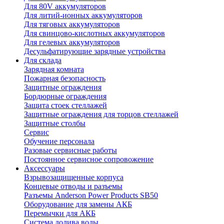
Для 80V аккумуляторов
Для литий-ионных аккумуляторов
Для тяговых аккумуляторов
Для свинцово-кислотных аккумуляторов
Для гелевых аккумуляторов
Десульфатирующие зарядные устройства
Для склада
Зарядная комната
Пожарная безопасность
Защитные ограждения
Бордюрные ограждения
Защита стоек стеллажей
Защитные ограждения для торцов стеллажей
Защитные столбы
Сервис
Обучение персонала
Разовые сервисные работы
Постоянное сервисное сопровожение
Аксессуары
Взрывозащищенные корпуса
Концевые отводы и разъемы
Разъемы Anderson Power Products SB50
Оборудование для замены АКБ
Перемычки для АКБ
Система долива воды