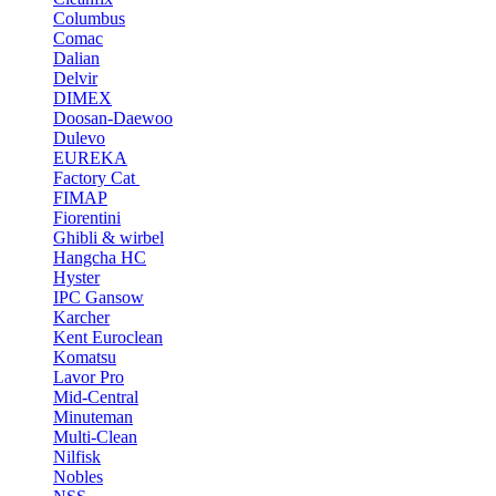
Columbus
Comac
Dalian
Delvir
DIMEX
Doosan-Daewoo
Dulevo
EUREKA
Factory Cat
FIMAP
Fiorentini
Ghibli & wirbel
Hangcha HC
Hyster
IPC Gansow
Karcher
Kent Euroclean
Komatsu
Lavor Pro
Mid-Central
Minuteman
Multi-Clean
Nilfisk
Nobles