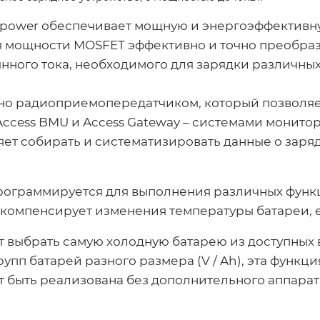
ropower обеспечивает мощную и энергоэффективну
 мощности MOSFET эффективно и точно преобраз
нного тока, необходимого для зарядки различны
ено радиоприемопередатчиком, который позволяе
Access BMU и Access Gateway – системами монито
яет собирать и систематизировать данные о заря
программируется для выполнения различных функ
 компенсирует изменения температуры батареи, е
 выбрать самую холодную батарею из доступных в
пп батарей разного размера (V / Ah), эта функци
ет быть реализована без дополнительного аппара