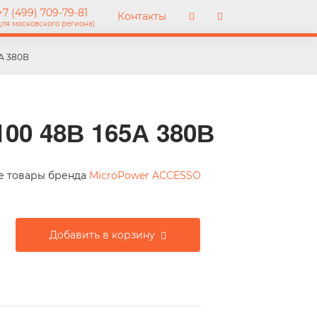
7 (499) 709-79-81
Контакты
для московского региона)
А 380В
00 48В 165А 380В
е товары бренда
MicroPower ACCESSO
Добавить в корзину