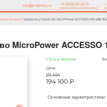
+7 (800) 511-23-17
+
info@e-battery.ru
(звонок по России бесплатен)
(
ккумуляторов
/
Зарядное устройство MicroPower ACCESSO 100 48В 165
во MicroPower ACCESSO 1
Есть в наличии
Вс
Цена:
215 500
194 100
₽
Основные характристики