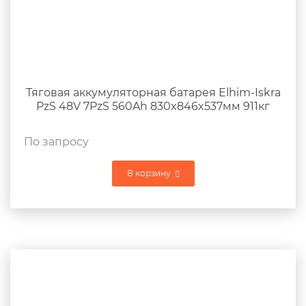
Тяговая аккумуляторная батарея Elhim-Iskra
PzS 48V 7PzS 560Ah 830x846x537мм 911кг
По запросу
В корзину