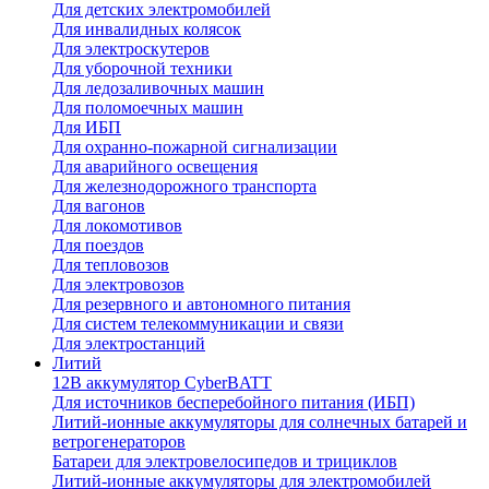
Для детских электромобилей
Для инвалидных колясок
Для электроскутеров
Для уборочной техники
Для ледозаливочных машин
Для поломоечных машин
Для ИБП
Для охранно-пожарной сигнализации
Для аварийного освещения
Для железнодорожного транспорта
Для вагонов
Для локомотивов
Для поездов
Для тепловозов
Для электровозов
Для резервного и автономного питания
Для систем телекоммуникации и связи
Для электростанций
Литий
12В аккумулятор CyberBATT
Для источников бесперебойного питания (ИБП)
Литий-ионные аккумуляторы для солнечных батарей и
ветрогенераторов
Батареи для электровелосипедов и трициклов
Литий-ионные аккумуляторы для электромобилей