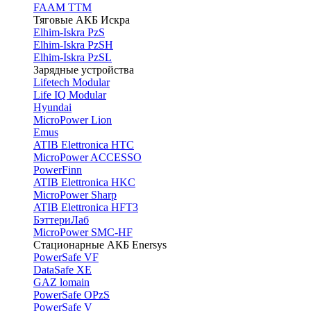
FAAM TTM
Тяговые АКБ Искра
Elhim-Iskra PzS
Elhim-Iskra PzSH
Elhim-Iskra PzSL
Зарядные устройства
Lifetech Modular
Life IQ Modular
Hyundai
MicroPower Lion
Emus
ATIB Elettronica HTC
MicroPower ACCESSO
PowerFinn
ATIB Elettronica HKC
MicroPower Sharp
ATIB Elettronica HFT3
БэттериЛаб
MicroPower SMC-HF
Стационарные АКБ Enersys
PowerSafe VF
DataSafe XE
GAZ lomain
PowerSafe OPzS
PowerSafe V