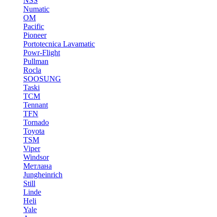
NSS
Numatic
OM
Pacific
Pioneer
Portotecnica Lavamatic
Powr-Flight
Pullman
Rocla
SOOSUNG
Taski
TCM
Tennant
TFN
Tornado
Toyota
TSM
Viper
Windsor
Метлана
Jungheinrich
Still
Linde
Heli
Yale