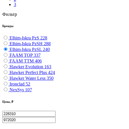
3
Фильтр
Бренды
Elhim-Iskra PzS
228
Elhim-Iskra PzSH
288
Elhim-Iskra PzSL
240
FAAM TOP
337
FAAM TTM
406
Hawker Evolution
163
Hawker Perfect Plus
424
Hawker Water Less
350
Ironclad
52
NexSys
107
Цена, ₽