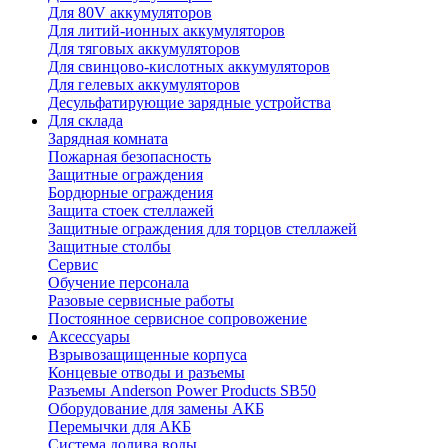
Для 80V аккумуляторов
Для литий-ионных аккумуляторов
Для тяговых аккумуляторов
Для свинцово-кислотных аккумуляторов
Для гелевых аккумуляторов
Десульфатирующие зарядные устройства
Для склада
Зарядная комната
Пожарная безопасность
Защитные ограждения
Бордюрные ограждения
Защита стоек стеллажей
Защитные ограждения для торцов стеллажей
Защитные столбы
Сервис
Обучение персонала
Разовые сервисные работы
Постоянное сервисное сопровожение
Аксессуары
Взрывозащищенные корпуса
Концевые отводы и разъемы
Разъемы Anderson Power Products SB50
Оборудование для замены АКБ
Перемычки для АКБ
Система долива воды