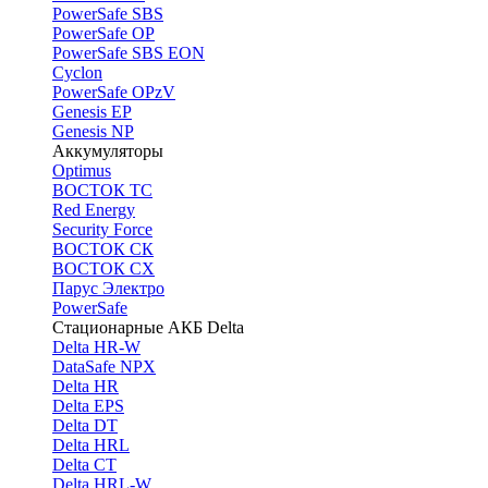
PоwerSafe SBS
PowerSafe OP
PоwerSafe SBS EON
Cyclon
PowerSafe OPzV
Genesis EP
Genesis NP
Аккумуляторы
Optimus
ВОСТОК ТС
Red Energy
Security Force
ВОСТОК СК
ВОСТОК СХ
Парус Электро
PowerSafe
Стационарные АКБ Delta
Delta HR-W
DataSafe NPX
Delta HR
Delta EPS
Delta DT
Delta HRL
Delta CT
Delta HRL-W