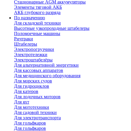
Стационарные AGM аккумуляторы
Элементы тяговой АКБ
АКБ глубокого разряда
По назначению
Для складской техники
Высотные узкопроходные штабелеры
Поломоечные машины
Ричтраки
Штабелеры
Электропогрузчики
Электротележки
Электроштабелёры
Для альтернативной энергетики
Для кассовых аппаратов
Для медицинского оборудования
Для морских судов
Для гидроциклов
Для катеров
Для лодочных моторов
Для яхт
Для мототехники
Для садовой техники
Для электротранспорта
Для гольфкаров
Для гольфкаров