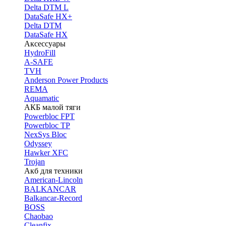
Delta DTM L
DataSafe HX+
Delta DTM
DataSafe HX
Аксессуары
HydroFill
A-SAFE
TVH
Anderson Power Products
REMA
Aquamatic
АКБ малой тяги
Powerbloc FPT
Powerbloc TP
NexSys Bloc
Odyssey
Hawker XFC
Trojan
Акб для техники
American-Lincoln
BALKANCAR
Balkancar-Record
BOSS
Chaobao
Cleanfix