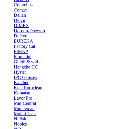
Columbus
Comac
Dalian
Delvir
DIMEX
Doosan-Daewoo
Dulevo
EUREKA
Factory Cat
FIMAP
Fiorentini
Ghibli & wirbel
Hangcha HC
Hyster
IPC Gansow
Karcher
Kent Euroclean
Komatsu
Lavor Pro
Mid-Central
Minuteman
Multi-Clean
Nilfisk
Nobles