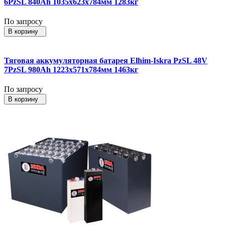
6PzSL 840Ah 1035x623x784мм 1283кг
По запросу
В корзину
Тяговая аккумуляторная батарея Elhim-Iskra PzSL 48V
7PzSL 980Ah 1223x571x784мм 1463кг
По запросу
В корзину