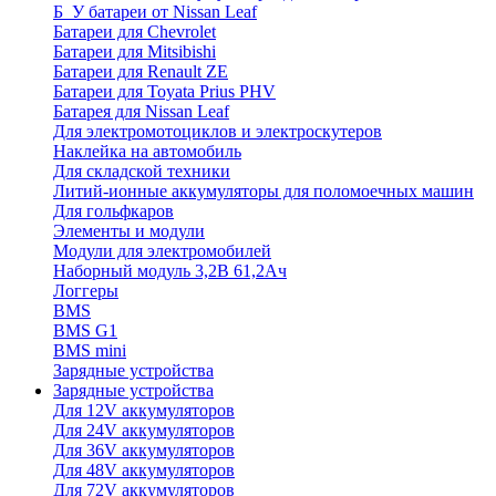
Б_У батареи от Nissan Leaf
Батареи для Chevrolet
Батареи для Mitsibishi
Батареи для Renault ZE
Батареи для Toyata Prius PHV
Батарея для Nissan Leaf
Для электромотоциклов и электроскутеров
Наклейка на автомобиль
Для складской техники
Литий-ионные аккумуляторы для поломоечных машин
Для гольфкаров
Элементы и модули
Модули для электромобилей
Наборный модуль 3,2В 61,2Ач
Логгеры
BMS
BMS G1
BMS mini
Зарядные устройства
Зарядные устройства
Для 12V аккумуляторов
Для 24V аккумуляторов
Для 36V аккумуляторов
Для 48V аккумуляторов
Для 72V аккумуляторов