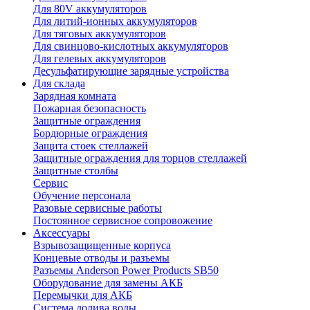
Для 80V аккумуляторов
Для литий-ионных аккумуляторов
Для тяговых аккумуляторов
Для свинцово-кислотных аккумуляторов
Для гелевых аккумуляторов
Десульфатирующие зарядные устройства
Для склада
Зарядная комната
Пожарная безопасность
Защитные ограждения
Бордюрные ограждения
Защита стоек стеллажей
Защитные ограждения для торцов стеллажей
Защитные столбы
Сервис
Обучение персонала
Разовые сервисные работы
Постоянное сервисное сопровожение
Аксессуары
Взрывозащищенные корпуса
Концевые отводы и разъемы
Разъемы Anderson Power Products SB50
Оборудование для замены АКБ
Перемычки для АКБ
Система долива воды