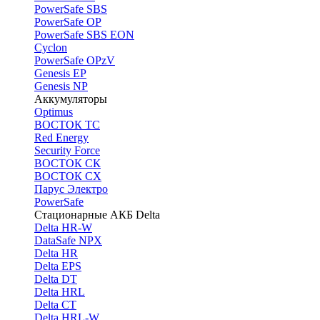
PоwerSafe SBS
PowerSafe OP
PоwerSafe SBS EON
Cyclon
PowerSafe OPzV
Genesis EP
Genesis NP
Аккумуляторы
Optimus
ВОСТОК ТС
Red Energy
Security Force
ВОСТОК СК
ВОСТОК СХ
Парус Электро
PowerSafe
Стационарные АКБ Delta
Delta HR-W
DataSafe NPX
Delta HR
Delta EPS
Delta DT
Delta HRL
Delta CT
Delta HRL-W