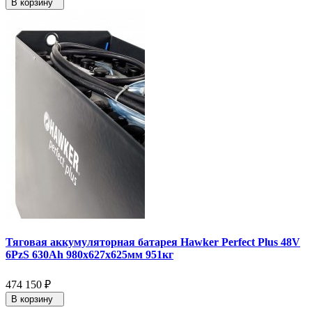
В корзину
Тяговая аккумуляторная батарея Hawker Perfect Plus 48V
6PzS 630Ah 980x627x625мм 951кг
474 150
₽
В корзину