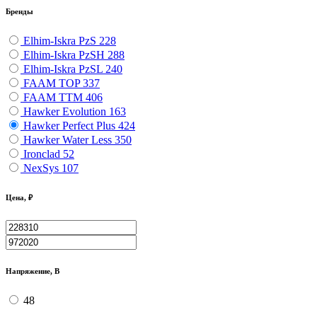
Бренды
Elhim-Iskra PzS
228
Elhim-Iskra PzSH
288
Elhim-Iskra PzSL
240
FAAM TOP
337
FAAM TTM
406
Hawker Evolution
163
Hawker Perfect Plus
424
Hawker Water Less
350
Ironclad
52
NexSys
107
Цена, ₽
Напряжение, В
48