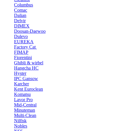
Columbus
Comac
Dalian
Delvir
DIMEX
Doosan-Daewoo
Dulevo
EUREKA
Factory Cat
FIMAP
Fiorentini
Ghibli & wirbel
Hangcha HC
Hyster
IPC Gansow
Karcher
Kent Euroclean
Komatsu
Lavor Pro
Mid-Central
Minuteman
Multi-Clean
Nilfisk
Nobles