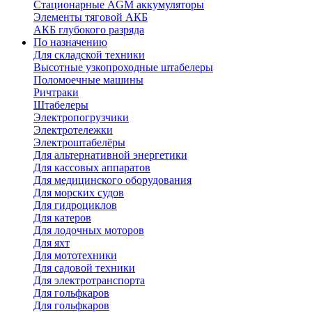
Стационарные AGM аккумуляторы
Элементы тяговой АКБ
АКБ глубокого разряда
По назначению
Для складской техники
Высотные узкопроходные штабелеры
Поломоечные машины
Ричтраки
Штабелеры
Электропогрузчики
Электротележки
Электроштабелёры
Для альтернативной энергетики
Для кассовых аппаратов
Для медицинского оборудования
Для морских судов
Для гидроциклов
Для катеров
Для лодочных моторов
Для яхт
Для мототехники
Для садовой техники
Для электротранспорта
Для гольфкаров
Для гольфкаров