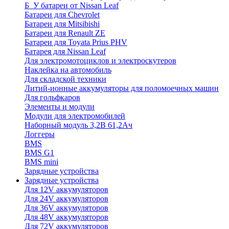
Б_У батареи от Nissan Leaf
Батареи для Chevrolet
Батареи для Mitsibishi
Батареи для Renault ZE
Батареи для Toyata Prius PHV
Батарея для Nissan Leaf
Для электромотоциклов и электроскутеров
Наклейка на автомобиль
Для складской техники
Литий-ионные аккумуляторы для поломоечных машин
Для гольфкаров
Элементы и модули
Модули для электромобилей
Наборный модуль 3,2В 61,2Ач
Логгеры
BMS
BMS G1
BMS mini
Зарядные устройства
Зарядные устройства
Для 12V аккумуляторов
Для 24V аккумуляторов
Для 36V аккумуляторов
Для 48V аккумуляторов
Для 72V аккумуляторов