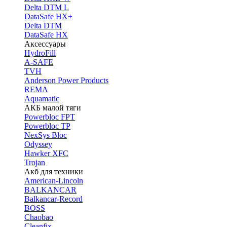
Delta DTM L
DataSafe HX+
Delta DTM
DataSafe HX
Аксессуары
HydroFill
A-SAFE
TVH
Anderson Power Products
REMA
Aquamatic
АКБ малой тяги
Powerbloc FPT
Powerbloc TP
NexSys Bloc
Odyssey
Hawker XFC
Trojan
Акб для техники
American-Lincoln
BALKANCAR
Balkancar-Record
BOSS
Chaobao
Cleanfix