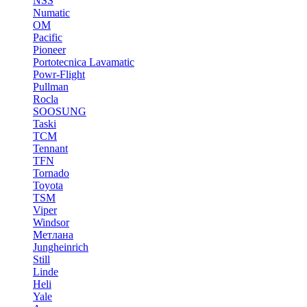
NSS
Numatic
OM
Pacific
Pioneer
Portotecnica Lavamatic
Powr-Flight
Pullman
Rocla
SOOSUNG
Taski
TCM
Tennant
TFN
Tornado
Toyota
TSM
Viper
Windsor
Метлана
Jungheinrich
Still
Linde
Heli
Yale