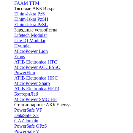
FAAM TTM
Тяговые АКБ Искра
Elhim-Iskra PzS
Elhim-Iskra PzSH
Elhim-Iskra PzSL
Зарядные устройства
Lifetech Modular
Life IQ Modular
Hyundai
MicroPower Lion
Emus
ATIB Elettronica HTC
MicroPower ACCESSO
PowerFinn
ATIB Elettronica HKC
MicroPower Sharp
ATIB Elettronica HFT3
БэттериЛаб
MicroPower SMC-HF
Стационарные АКБ Enersys
PowerSafe VF
DataSafe XE
GAZ lomain
PowerSafe OPzS
PowerSafe V