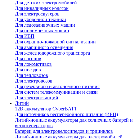
Для детских электромобилей
Для инвалидных колясок
Для электроскутеров
Для уборочной техники
Для ледозаливочных машин
Для поломоечных машин
Для ИБП
Для охранно-пожарной сигнализации
Для аварийного освещения
Для железнодорожного транспорта
Для вагонов
Для локомотивов
Для поездов
Для тепловозов
Для электровозов
Для резервного и автономного питания
Для систем телекоммуникации и связи
Для электростанций
Литий
12В аккумулятор CyberBATT
Для источников бесперебойного питания (ИБП)
Литий-ионные аккумуляторы для солнечных батарей и
ветрогенераторов
Батареи для электровелосипедов и трициклов
Литий-ионные аккумуляторы для электромобилей