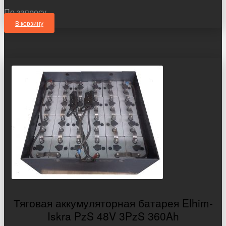
По запросу
В корзину
Тяговая аккумуляторная батарея Elhim-
Iskra PzS 48V 3PzS 360Ah