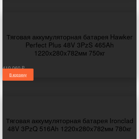
Тяговая аккумуляторная батарея Hawker
Perfect Plus 48V 3PzS 465Ah
1220x280x782мм 750кг
410 060 ₽
В корзину
Тяговая аккумуляторная батарея Ironclad
48V 3PzQ 516Ah 1220x280x782мм 780кг