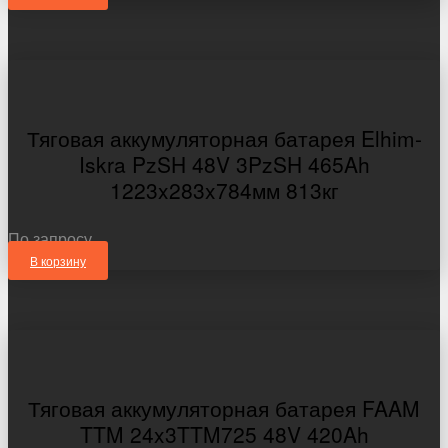
Тяговая аккумуляторная батарея Elhim-
Iskra PzSH 48V 3PzSH 465Ah
1223x283x784мм 813кг
По запросу
В корзину
Тяговая аккумуляторная батарея FAAM
TTM 24x3TTM725 48V 420Ah