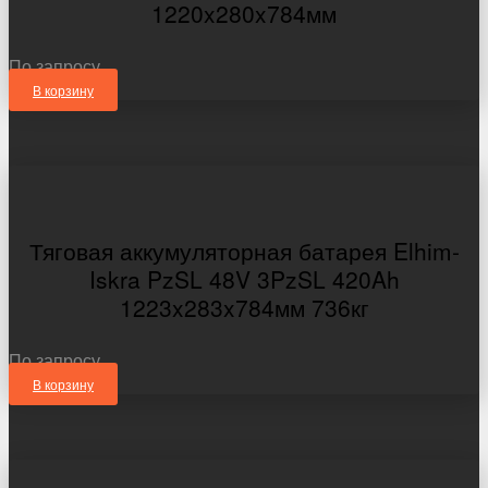
1220x280x784мм
По запросу
В корзину
Тяговая аккумуляторная батарея Elhim-
Iskra PzSL 48V 3PzSL 420Ah
1223x283x784мм 736кг
По запросу
В корзину