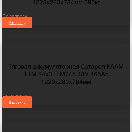
1223x283x784мм 690кг
По запросу
В корзину
Тяговая аккумуляторная батарея FAAM
TTM 24x3TTM745 48V 465Ah
1220x280x784мм
По запросу
В корзину