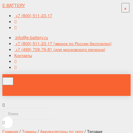
E-BATTERY
×
×
+7 (800) 511-23-17
info@e-battery.ru
+7 (800) 511-23-17
(звонок по России бесплатен)
+7 (499) 709-79-81
(для московского региона)
Контакты
Главная
/
Товары
/
Аккумуляторы по типу
/
Тяговая