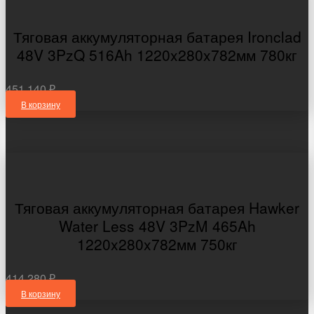
Тяговая аккумуляторная батарея Ironclad
48V 3PzQ 516Ah 1220x280x782мм 780кг
451 140 ₽
В корзину
Тяговая аккумуляторная батарея Hawker
Water Less 48V 3PzM 465Ah
1220x280x782мм 750кг
414 280 ₽
В корзину