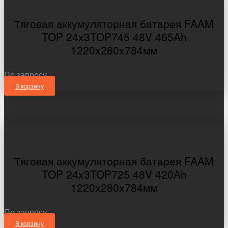
Тяговая аккумуляторная батарея FAAM
TOP 24x3TOP745 48V 465Ah
1220x280x784мм
По запросу
В корзину
Тяговая аккумуляторная батарея FAAM
TOP 24x3TOP725 48V 420Ah
1220x280x784мм
По запросу
В корзину