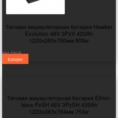
Тяговая аккумуляторная батарея Hawker
Evolution 48V 3PzV 420Ah
1220x280x780мм 809кг
594 770 ₽
В корзину
Тяговая аккумуляторная батарея Elhim-
Iskra PzSH 48V 3PzSH 435Ah
1223x283x784мм 753кг