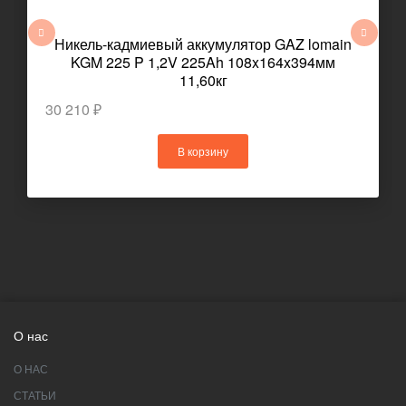
Никель-кадмиевый аккумулятор GAZ lomain
KGM 225 P 1,2V 225Ah 108x164x394мм
11,60кг
30 210 ₽
В корзину
О нас
О НАС
СТАТЬИ