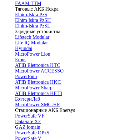
FAAM TTM
Тяговые АКБ Искра
Elhim-Iskra PzS
Elhim-Iskra PzSH
Elhim-Iskra PzSL
Зарядные устройства
Lifetech Modular
Life IQ Modular
Hyundai
MicroPower Lion
Emus
ATIB Elettronica HTC
MicroPower ACCESSO
PowerFinn
ATIB Elettronica HKC
MicroPower Sharp
ATIB Elettronica HFT3
БэттериЛаб
MicroPower SMC-HF
Стационарные АКБ Enersys
PowerSafe VF
DataSafe XE
GAZ lomain
PowerSafe OPzS
PowerSafe V