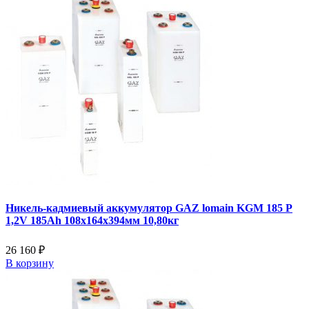
Никель-кадмиевый аккумулятор GAZ lomain KGM 185 P
1,2V 185Ah 108x164x394мм 10,80кг
26 160 ₽
В корзину