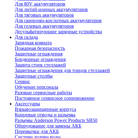
Для 80V аккумуляторов
Для литий-ионных аккумуляторов
Для тяговых аккумуляторов
Для свинцово-кислотных аккумуляторов
Для гелевых аккумуляторов
Десульфатирующие зарядные устройства
Для склада
Зарядная комната
Пожарная безопасность
Защитные ограждения
Бордюрные ограждения
Защита стоек стеллажей
Защитные ограждения для торцов стеллажей
Защитные столбы
Сервис
Обучение персонала
Разовые сервисные работы
Постоянное сервисное сопровожение
Аксессуары
Взрывозащищенные корпуса
Концевые отводы и разъемы
Разъемы Anderson Power Products SB50
Оборудование для замены АКБ
Перемычки для АКБ
Система долива воды