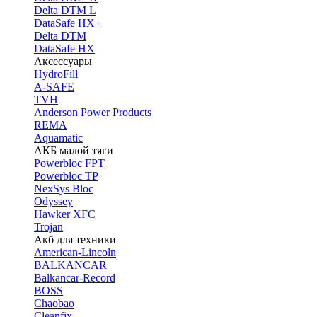
Delta DTM L
DataSafe HX+
Delta DTM
DataSafe HX
Аксессуары
HydroFill
A-SAFE
TVH
Anderson Power Products
REMA
Aquamatic
АКБ малой тяги
Powerbloc FPT
Powerbloc TP
NexSys Bloc
Odyssey
Hawker XFC
Trojan
Акб для техники
American-Lincoln
BALKANCAR
Balkancar-Record
BOSS
Chaobao
Cleanfix