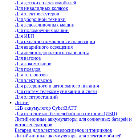
Для детских электромобилей
Для инвалидных колясок
Для электроскутеров
Для уборочной техники
Для ледозаливочных машин
Для поломоечных машин
Для ИБП
Для охранно-пожарной сигнализации
Для аварийного освещения
Для железнодорожного транспорта
Для вагонов
Для локомотивов
Для поездов
Для тепловозов
Для электровозов
Для резервного и автономного питания
Для систем телекоммуникации и связи
Для электростанций
Литий
12В аккумулятор CyberBATT
Для источников бесперебойного питания (ИБП)
Литий-ионные аккумуляторы для солнечных батарей и
ветрогенераторов
Батареи для электровелосипедов и трициклов
Литий-ионные аккумуляторы для электромобилей