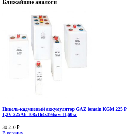
Ближайшие аналоги
Никель-кадмиевый аккумулятор GAZ lomain KGM 225 P
1,2V 225Ah 108x164x394мм 11,60кг
30 210 ₽
В корзину