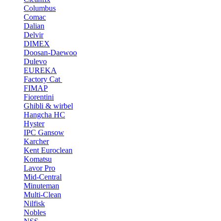
Columbus
Comac
Dalian
Delvir
DIMEX
Doosan-Daewoo
Dulevo
EUREKA
Factory Cat
FIMAP
Fiorentini
Ghibli & wirbel
Hangcha HC
Hyster
IPC Gansow
Karcher
Kent Euroclean
Komatsu
Lavor Pro
Mid-Central
Minuteman
Multi-Clean
Nilfisk
Nobles