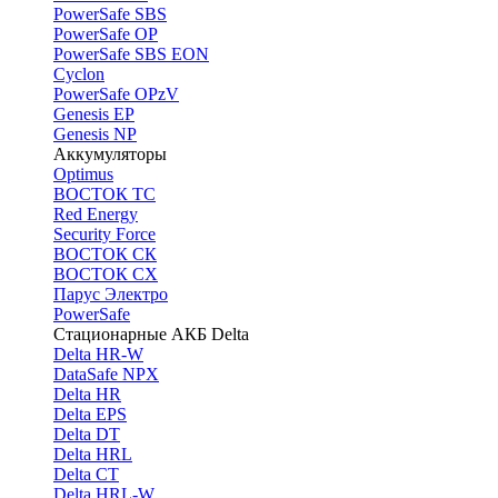
PоwerSafe SBS
PowerSafe OP
PоwerSafe SBS EON
Cyclon
PowerSafe OPzV
Genesis EP
Genesis NP
Аккумуляторы
Optimus
ВОСТОК ТС
Red Energy
Security Force
ВОСТОК СК
ВОСТОК СХ
Парус Электро
PowerSafe
Стационарные АКБ Delta
Delta HR-W
DataSafe NPX
Delta HR
Delta EPS
Delta DT
Delta HRL
Delta CT
Delta HRL-W