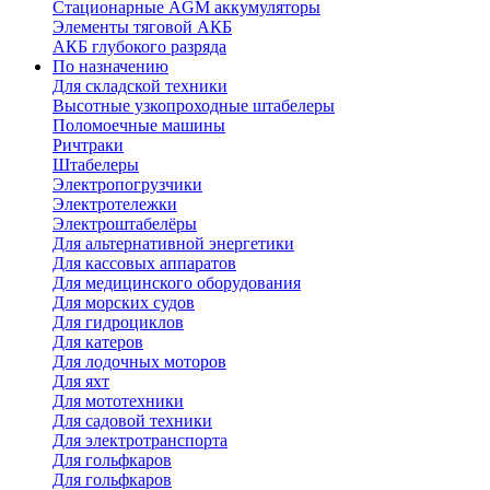
Стационарные AGM аккумуляторы
Элементы тяговой АКБ
АКБ глубокого разряда
По назначению
Для складской техники
Высотные узкопроходные штабелеры
Поломоечные машины
Ричтраки
Штабелеры
Электропогрузчики
Электротележки
Электроштабелёры
Для альтернативной энергетики
Для кассовых аппаратов
Для медицинского оборудования
Для морских судов
Для гидроциклов
Для катеров
Для лодочных моторов
Для яхт
Для мототехники
Для садовой техники
Для электротранспорта
Для гольфкаров
Для гольфкаров