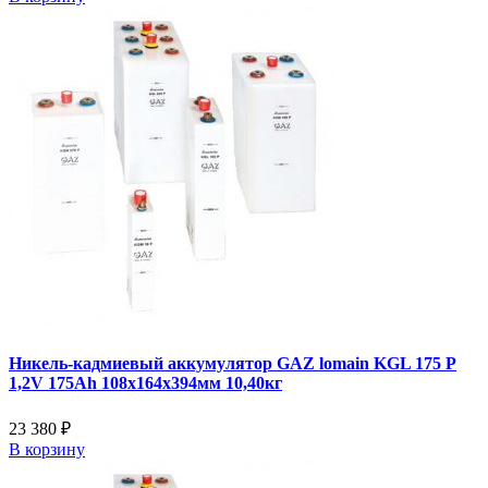
Никель-кадмиевый аккумулятор GAZ lomain KGL 175 P
1,2V 175Ah 108x164x394мм 10,40кг
23 380 ₽
В корзину