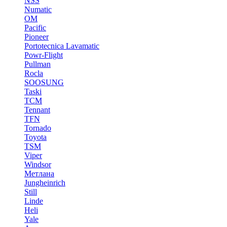
NSS
Numatic
OM
Pacific
Pioneer
Portotecnica Lavamatic
Powr-Flight
Pullman
Rocla
SOOSUNG
Taski
TCM
Tennant
TFN
Tornado
Toyota
TSM
Viper
Windsor
Метлана
Jungheinrich
Still
Linde
Heli
Yale