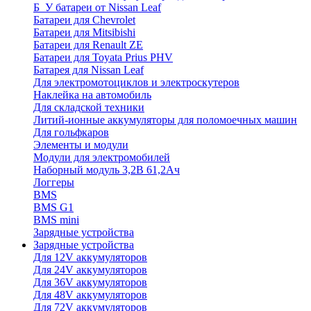
Б_У батареи от Nissan Leaf
Батареи для Chevrolet
Батареи для Mitsibishi
Батареи для Renault ZE
Батареи для Toyata Prius PHV
Батарея для Nissan Leaf
Для электромотоциклов и электроскутеров
Наклейка на автомобиль
Для складской техники
Литий-ионные аккумуляторы для поломоечных машин
Для гольфкаров
Элементы и модули
Модули для электромобилей
Наборный модуль 3,2В 61,2Ач
Логгеры
BMS
BMS G1
BMS mini
Зарядные устройства
Зарядные устройства
Для 12V аккумуляторов
Для 24V аккумуляторов
Для 36V аккумуляторов
Для 48V аккумуляторов
Для 72V аккумуляторов