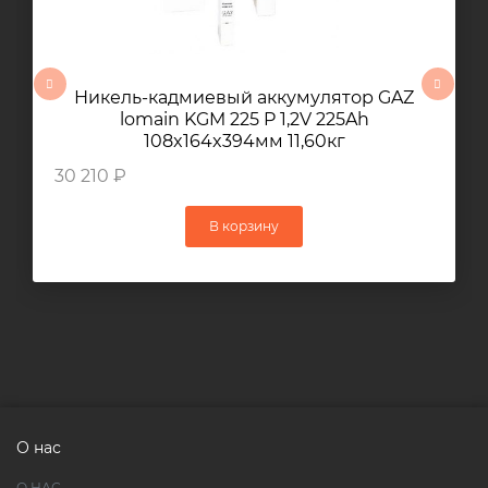
Никель-кадмиевый аккумулятор GAZ
lomain KGM 225 P 1,2V 225Ah
108x164x394мм 11,60кг
30 210 ₽
В корзину
О нас
О НАС