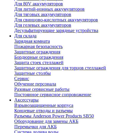
Для 80V аккумуляторов
Для литий-ионных аккумуляторов
Для тяговых аккумуляторов
Для свинцово-кислотных аккумуляторов
Для гелевых аккумуляторов
Десульфатирующие зарядные устройства
Для склада
Зарядная комната
Пожарная безопасность
Защитные ограждения
Бордюрные ограждения
Защита стоек стеллажей
Защитные ограждения для торцов стеллажей
Защитные столбы
Сервис
Обучение персонала
Разовые сервисные работы
Постоянное сервисное сопровожение
Аксессуары
Взрывозащищенные корпуса
Концевые отводы и разъемы
Разъемы Anderson Power Products SB50
Оборудование для замены АКБ
Перемычки для АКБ
Система долива воды