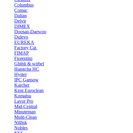
Columbus
Comac
Dalian
Delvir
DIMEX
Doosan-Daewoo
Dulevo
EUREKA
Factory Cat
FIMAP
Fiorentini
Ghibli & wirbel
Hangcha HC
Hyster
IPC Gansow
Karcher
Kent Euroclean
Komatsu
Lavor Pro
Mid-Central
Minuteman
Multi-Clean
Nilfisk
Nobles