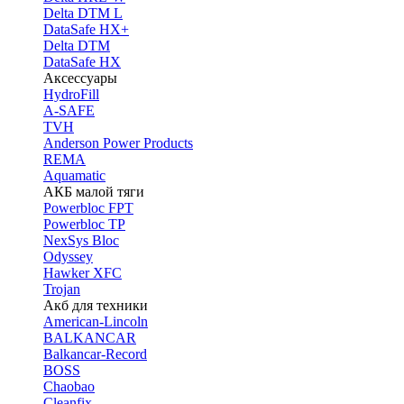
Delta DTM L
DataSafe HX+
Delta DTM
DataSafe HX
Аксессуары
HydroFill
A-SAFE
TVH
Anderson Power Products
REMA
Aquamatic
АКБ малой тяги
Powerbloc FPT
Powerbloc TP
NexSys Bloc
Odyssey
Hawker XFC
Trojan
Акб для техники
American-Lincoln
BALKANCAR
Balkancar-Record
BOSS
Chaobao
Cleanfix