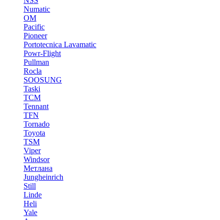
NSS
Numatic
OM
Pacific
Pioneer
Portotecnica Lavamatic
Powr-Flight
Pullman
Rocla
SOOSUNG
Taski
TCM
Tennant
TFN
Tornado
Toyota
TSM
Viper
Windsor
Метлана
Jungheinrich
Still
Linde
Heli
Yale