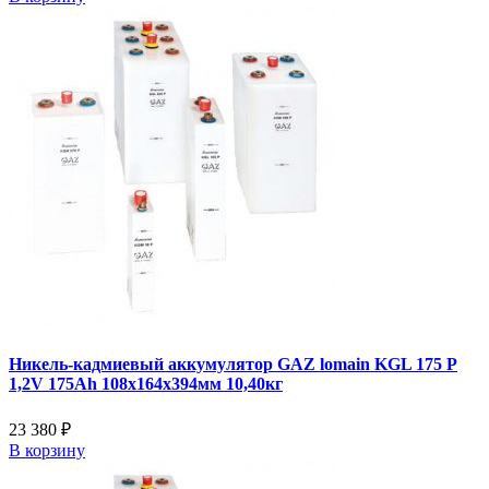
Никель-кадмиевый аккумулятор GAZ lomain KGL 175 P
1,2V 175Ah 108x164x394мм 10,40кг
23 380 ₽
В корзину