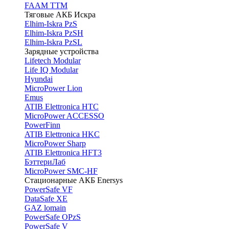
FAAM TTM
Тяговые АКБ Искра
Elhim-Iskra PzS
Elhim-Iskra PzSH
Elhim-Iskra PzSL
Зарядные устройства
Lifetech Modular
Life IQ Modular
Hyundai
MicroPower Lion
Emus
ATIB Elettronica HTC
MicroPower ACCESSO
PowerFinn
ATIB Elettronica HKC
MicroPower Sharp
ATIB Elettronica HFT3
БэттериЛаб
MicroPower SMC-HF
Стационарные АКБ Enersys
PowerSafe VF
DataSafe XE
GAZ lomain
PowerSafe OPzS
PowerSafe V