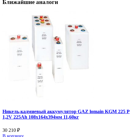
Ближайшие аналоги
Никель-кадмиевый аккумулятор GAZ lomain KGM 225 P
1,2V 225Ah 108x164x394мм 11,60кг
30 210 ₽
В корзину