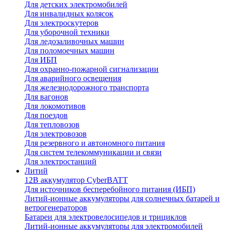
Для детских электромобилей
Для инвалидных колясок
Для электроскутеров
Для уборочной техники
Для ледозаливочных машин
Для поломоечных машин
Для ИБП
Для охранно-пожарной сигнализации
Для аварийного освещения
Для железнодорожного транспорта
Для вагонов
Для локомотивов
Для поездов
Для тепловозов
Для электровозов
Для резервного и автономного питания
Для систем телекоммуникации и связи
Для электростанций
Литий
12В аккумулятор CyberBATT
Для источников бесперебойного питания (ИБП)
Литий-ионные аккумуляторы для солнечных батарей и
ветрогенераторов
Батареи для электровелосипедов и трициклов
Литий-ионные аккумуляторы для электромобилей