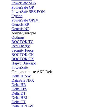
PоwerSafe SBS
PowerSafe OP
PоwerSafe SBS EON
Cyclon
PowerSafe OPzV
Genesis EP
Genesis NP
Аккумуляторы
Optimus
ВОСТОК ТС
Red Energy
Security Force
ВОСТОК СК
ВОСТОК СХ
Парус Электро
PowerSafe
Стационарные АКБ Delta
Delta HR-W
DataSafe NPX
Delta HR
Delta EPS
Delta DT
Delta HRL
Delta CT
Delta HRL-W