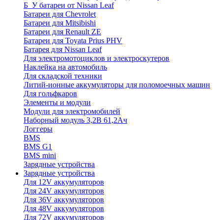
Б_У батареи от Nissan Leaf
Батареи для Chevrolet
Батареи для Mitsibishi
Батареи для Renault ZE
Батареи для Toyata Prius PHV
Батарея для Nissan Leaf
Для электромотоциклов и электроскутеров
Наклейка на автомобиль
Для складской техники
Литий-ионные аккумуляторы для поломоечных машин
Для гольфкаров
Элементы и модули
Модули для электромобилей
Наборный модуль 3,2В 61,2Ач
Логгеры
BMS
BMS G1
BMS mini
Зарядные устройства
Зарядные устройства
Для 12V аккумуляторов
Для 24V аккумуляторов
Для 36V аккумуляторов
Для 48V аккумуляторов
Для 72V аккумуляторов