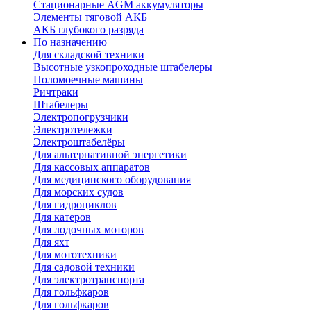
Стационарные AGM аккумуляторы
Элементы тяговой АКБ
АКБ глубокого разряда
По назначению
Для складской техники
Высотные узкопроходные штабелеры
Поломоечные машины
Ричтраки
Штабелеры
Электропогрузчики
Электротележки
Электроштабелёры
Для альтернативной энергетики
Для кассовых аппаратов
Для медицинского оборудования
Для морских судов
Для гидроциклов
Для катеров
Для лодочных моторов
Для яхт
Для мототехники
Для садовой техники
Для электротранспорта
Для гольфкаров
Для гольфкаров